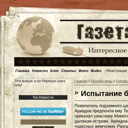
Главная
Новости
Блог
Статьи
Фото
Видео
|
Регистрация
This feature is for Premium users
Главная
»
Онлайн игры
»
Голово
only!
Испытание б
Топ Новости
Повелитель подземного цар
Ариадна предпочла ему Тес
приказал ужасному Минота
далеком острове. Ариадна
чудесных жемчужин. Разгад