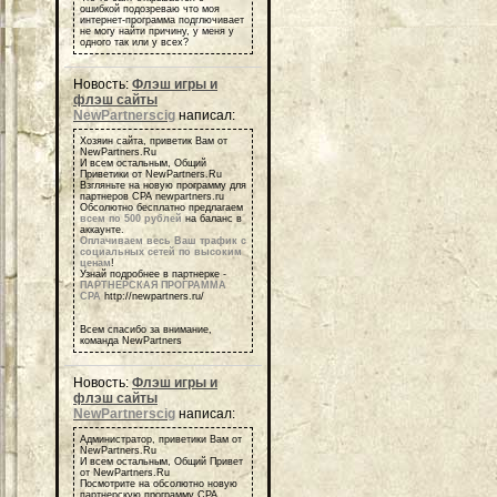
ошибкой подозреваю что моя
интернет-программа подглючивает
не могу найти причину, у меня у
одного так или у всех?
Новость:
Флэш игры и
флэш сайты
NewPartnerscig
написал:
Хозяин сайта, приветик Вам от
NewPartners.Ru
И всем остальным, Общий
Приветики от NewPartners.Ru
Взгляньте на новую программу для
партнеров СРА newpartners.ru
Обсолютно бесплатно предлагаем
всем по 500 рублей
на баланс в
аккаунте.
Оплачиваем весь Ваш трафик с
социальных сетей по высоким
ценам
!
Узнай подробнее в партнерке -
ПАРТНЕРСКАЯ ПРОГРАММА
СРА
http://newpartners.ru/
Всем спасибо за внимание,
команда NewPartners
Новость:
Флэш игры и
флэш сайты
NewPartnerscig
написал:
Администратор, приветики Вам от
NewPartners.Ru
И всем остальным, Общий Привет
от NewPartners.Ru
Посмотрите на обсолютно новую
партнерскую программу СРА