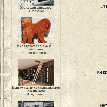
От
Жилье для олигархов.
[Интересное]
Самая дорогая собака за 1,5
миллиона
[Интересные новости]
Книж
Монтаж крыши со специальными
лестницами
[Надо знать]
Инт