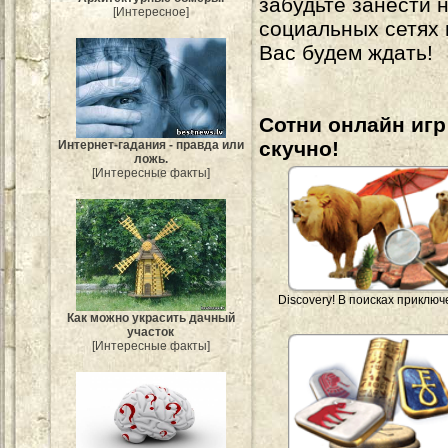
забудьте занести 
[Интересное]
социальных сетях
Вас будем ждать!
Сотни онлайн игр 
скучно!
Интернет-гадания - правда или
ложь.
[Интересные факты]
Discovery! В поисках приклю
Как можно украсить дачный
участок
[Интересные факты]