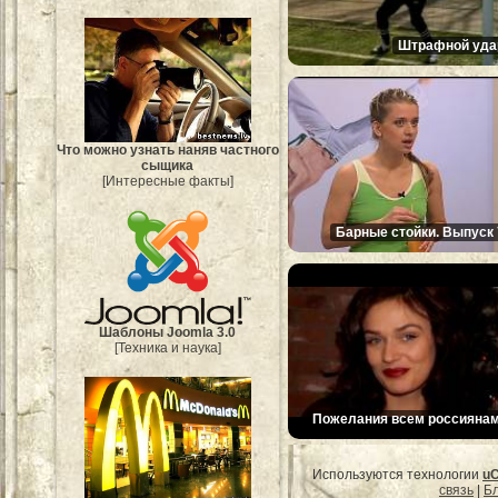
Штрафной уда
Что можно узнать наняв частного
сыщика
[Интересные факты]
Барные стойки. Выпуск 
Шаблоны Joomla 3.0
[Техника и наука]
Пожелания всем россиянам
Используются технологии
u
связь
|
Бл