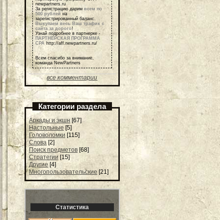
newpartners.ru
За регистрацию дарим
всем по
500 рублей
на
зарегистрированный баланс.
Выкупаем весь Ваш трафик с
сайта за дорого
!
Узнай подробнее в партнерке -
ПАРТНЕРСКАЯ ПРОГРАММА
СРА
http://aff.newpartners.ru/
Всем спасибо за внимание,
команда NewPartners
все комментарии
Категории раздела
Аркады и экшн
[67]
Настольные
[5]
Головоломки
[115]
Слова
[2]
Поиск предметов
[68]
Стратегии
[15]
Другие
[4]
Многопользовательские
[21]
Статистика