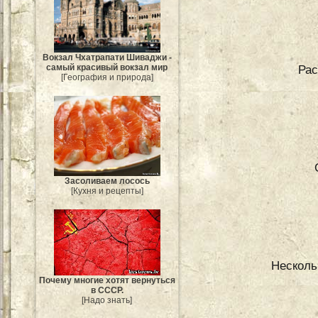
Вокзал Чхатрапати Шиваджи -
Рас
самый красивый вокзал мир
[География и природа]
Засоливаем лосось
[Кухня и рецепты]
Несколь
Почему многие хотят вернуться
в СССР.
[Надо знать]