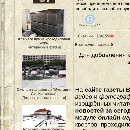
герою преодолеть все преп
освободить возлюбленную
Скачать для
PC
Счетчики
:
13415
/
646
Для чего нужна крокодиловая
кожа
Всего комментариев
:
0
[Интересные факты]
Для добавления 
На
сайте газеты B
Скульптура-фонтан "Мустанги
Лас Колинаса"
видео
и
фотогра
[Познавательные новости]
изощрённых читат
новостей за сего
модуле
онлайн и
квестов, проходил
Архитектурные обмеры.