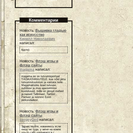
Комментарии
Новость:
Вышивка гладью
как искусство
Кирилл Николаевич
написал:
Круто)
Новость:
Флэш игры и
флэш сайты
magama
написал:
magama.ee on tutvumisportaal
TÄISKASVANUTELE, kus võid jätta
tutvumiskuulutusi ja vastata neile.
Magamaklubis leiad tutvuse,
suhtluse ja muu ajaveetmise
kuulutused, mille on jätnud mehed
ja naised Tallinnast, Tartust ,
Pärnust ja teistest Eesti
piirkondadest.
Новость:
Флэш игры и
флэш сайты
sergeyGed
написал:
Здравствуйте, извиняюсь если
пишу не туда, у меня на компе
что-то сайт открывается с