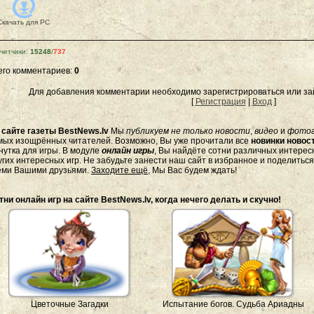
Скачать для
PC
четчики
:
15248
/
737
его комментариев
:
0
Для добавления комментарии необходимо зарегистрироваться или зай
[
Регистрация
|
Вход
]
а
сайте газеты BestNews.lv
Мы
публикуем не только новости
,
видео
и
фото
мых изощрённых читателей. Возможно, Вы уже прочитали все
новинки новост
нутка для игры. В модуле
онлайн игры
, Вы найдёте сотни различных интересн
угих интересных игр. Не забудьте занести наш сайт в избранное и поделитьс
еми Вашими друзьями.
Заходите ещё
, Мы Вас будем ждать!
тни онлайн игр на сайте BestNews.lv, когда нечего делать и скучно!
Цветочные Загадки
Испытание богов. Судьба Ариадны