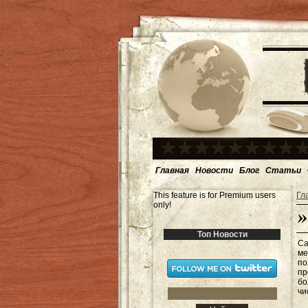
Главная
Новости
Блог
Статьи
This feature is for Premium users
Гл
only!
Топ Новости
Са
ме
по
пр
бо
чи