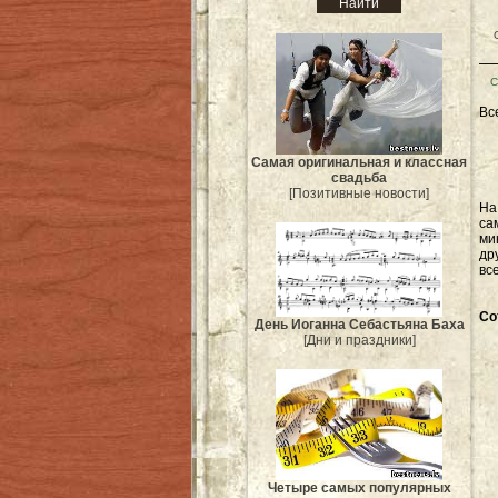
С
Вс
Самая оригинальная и классная
свадьба
[Позитивные новости]
Н
са
ми
др
вс
Со
День Иоганна Себастьяна Баха
[Дни и праздники]
Четыре самых популярных