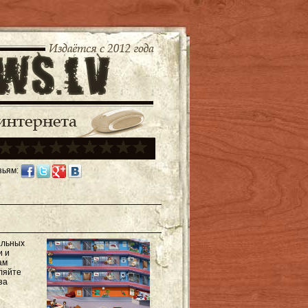
зьям:
альных
и и
ам
ляйте
за