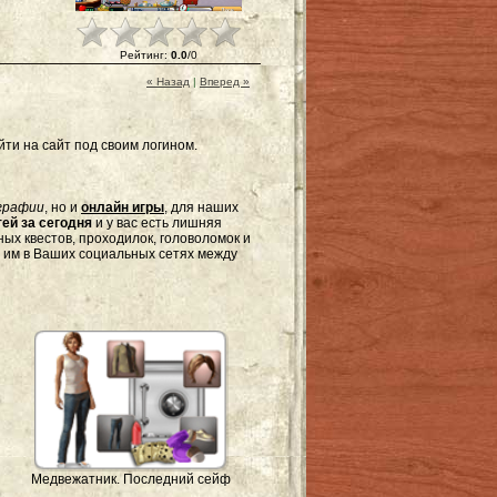
Рейтинг
:
0.0
/
0
« Назад
|
Вперед »
ти на сайт под своим логином.
графии
, но и
онлайн игры
, для наших
ей за сегодня
и у вас есть лишняя
ых квестов, проходилок, головоломок и
я им в Ваших социальных сетях между
Медвежатник. Последний сейф