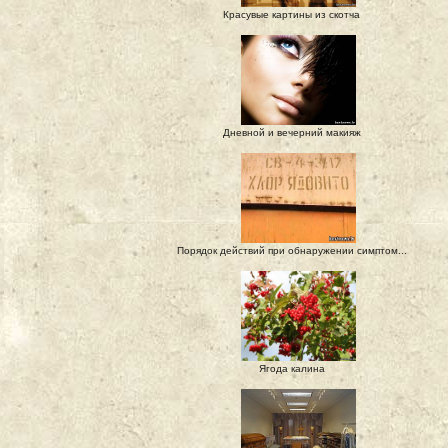
Красувые картины из скотча
Дневной и вечерний макияж
Порядок действий при обнаружении симптом...
Ягода калина