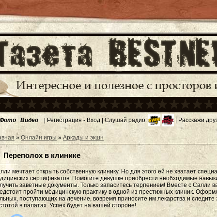
Фото
Видео
|
Регистрация
-
Вход
| Слушай радио:
| Расскажи дру
авная
»
Онлайн игры
»
Аркады и экшн
Переполох в клинике
лли мечтает открыть собственную клинику. Но для этого ей не хватает специ
дицинских сертификатов. Помогите девушке приобрести необходимые навык
лучить заветные документы. Только запаситесь терпением! Вместе с Салли в
едстоит пройти медицинскую практику в одной из престижных клиник. Оформ
льных, поступающих на лечение, вовремя приносите им лекарства и следите 
стотой в палатах. Успех будет на вашей стороне!