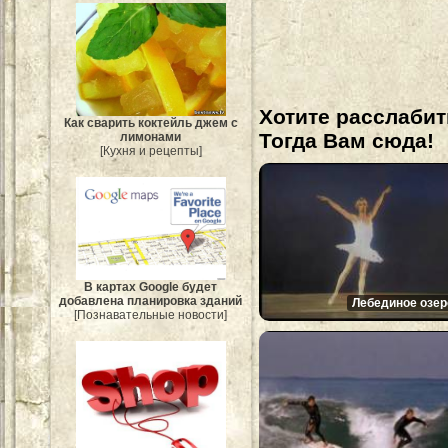
Хотите расслабит
Как сварить коктейль джем с
Тогда Вам сюда!
лимонами
[Кухня и рецепты]
В картах Google будет
добавлена планировка зданий
Лебединое озер
[Познавательные новости]