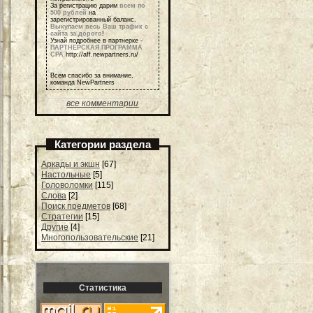
За регистрацию дарим
всем по
500 рублей
на
зарегистрированный баланс.
Выкупаем весь Ваш трафик с
сайта за дорого
!
Узнай подробнее в партнерке -
ПАРТНЕРСКАЯ ПРОГРАММА
СРА
http://aff.newpartners.ru/
Всем спасибо за внимание,
команда NewPartners
все комментарии
Категории раздела
Аркады и экшн
[67]
Настольные
[5]
Головоломки
[115]
Слова
[2]
Поиск предметов
[68]
Стратегии
[15]
Другие
[4]
Многопользовательские
[21]
Статистика