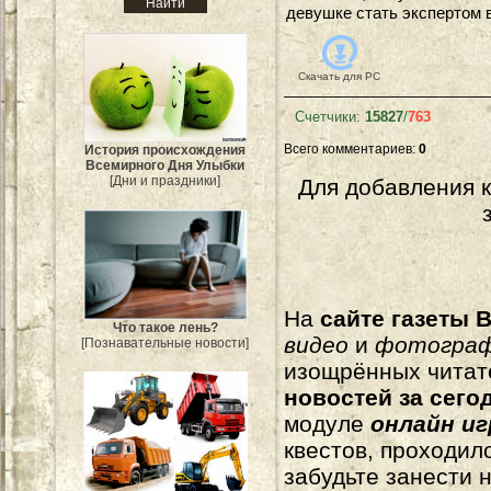
девушке стать экспертом 
Скачать для
PC
Счетчики
:
15827
/
763
Всего комментариев
:
0
История происхождения
Всемирного Дня Улыбки
[Дни и праздники]
Для добавления 
На
сайте газеты B
Что такое лень?
видео
и
фотогра
[Познавательные новости]
изощрённых читат
новостей за сего
модуле
онлайн и
квестов, проходил
забудьте занести 