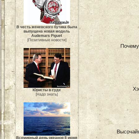
В честь женевского бутика была
выпущена новая модель
Audemars Piguet
[Позитивные новости]
Почему 
Хэ
Юристы в суде
[Надо знать]
Высочайш
Всемирный день океанов 8 июня