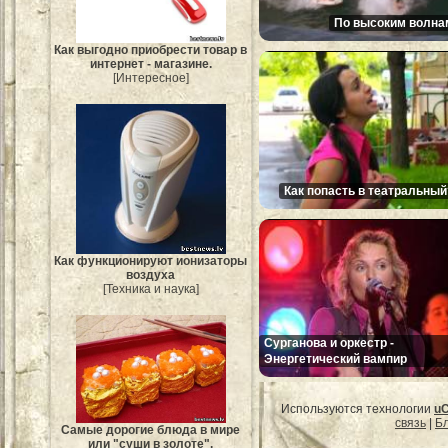
По высоким волна
Как выгодно приобрести товар в
интернет - магазине.
[Интересное]
Как попасть в театральный
Как функционируют ионизаторы
воздуха
[Техника и наука]
Сурганова и оркестр -
Энергетический вампир
Используются технологии
u
связь
|
Бл
Самые дорогие блюда в мире
или "суши в золоте".