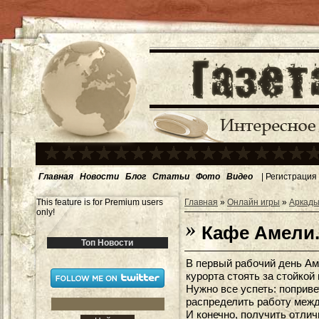
Главная
Новости
Блог
Статьи
Фото
Видео
|
Регистрация
This feature is for Premium users
Главная
»
Онлайн игры
»
Аркады
only!
Кафе Амели.
Топ Новости
В первый рабочий день Аме
курорта стоять за стойкой
Нужно все успеть: поприве
распределить работу между
И конечно, получить отли