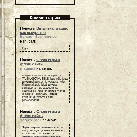
Комментарии
Новость:
Вышивка гладью
как искусство
Кирилл Николаевич
написал:
Круто)
Новость:
Флэш игры и
флэш сайты
magama
написал:
magama.ee on tutvumisportaal
TÄISKASVANUTELE, kus võid jätta
tutvumiskuulutusi ja vastata neile.
Magamaklubis leiad tutvuse,
suhtluse ja muu ajaveetmise
kuulutused, mille on jätnud mehed
ja naised Tallinnast, Tartust ,
Pärnust ja teistest Eesti
piirkondadest.
Новость:
Флэш игры и
флэш сайты
sergeyGed
написал:
Здравствуйте, извиняюсь если
пишу не туда, у меня на компе
что-то сайт открывается с
ошибкой подозреваю что моя