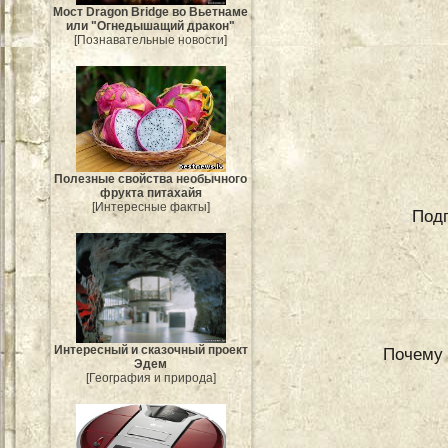
Мост Dragon Bridge во Вьетнаме
или "Огнедышащий дракон"
[Познавательные новости]
Полезные свойства необычного
фрукта питахайя
[Интересные факты]
Подг
Интересный и сказочный проект
Почему 
Эдем
[География и природа]