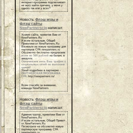
интернет-программа подглючивает
не могу найти причину, у меня у
одного так или у всех?
Новость:
Флэш игры и
флэш сайты
NewPartnerscig
написал:
Хозяин сайта, приветик Вам от
NewPartners.Ru
И всем остальным, Общий
Приветики от NewPartners.Ru
Взгляньте на новую программу для
партнеров СРА newpartners.ru
Обсолютно бесплатно предлагаем
всем по 500 рублей
на баланс в
аккаунте.
Оплачиваем весь Ваш трафик с
социальных сетей по высоким
ценам
!
Узнай подробнее в партнерке -
ПАРТНЕРСКАЯ ПРОГРАММА
СРА
http://newpartners.ru/
Всем спасибо за внимание,
команда NewPartners
Новость:
Флэш игры и
флэш сайты
NewPartnerscig
написал:
Администратор, приветики Вам от
NewPartners.Ru
И всем остальным, Общий Привет
от NewPartners.Ru
Посмотрите на обсолютно новую
партнерскую программу СРА
newpartners.ru