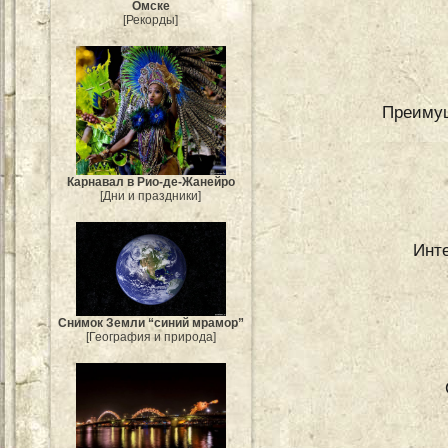
Омске
[Рекорды]
Преимущ
Карнавал в Рио-де-Жанейро
[Дни и праздники]
Инте
Снимок Земли “синий мрамор”
[География и природа]