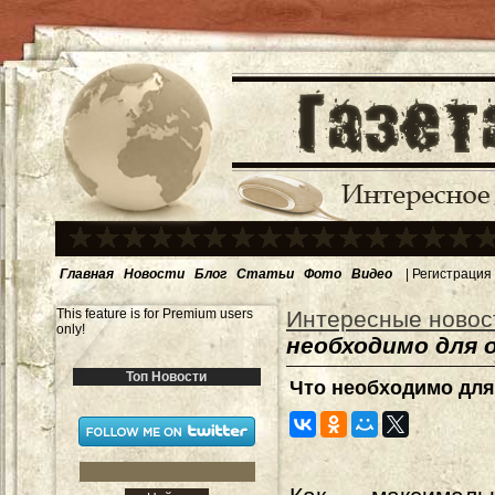
Главная
Новости
Блог
Статьи
Фото
Видео
|
Регистрация
This feature is for Premium users
Интересные новос
only!
необходимо для 
Топ Новости
Что необходимо для