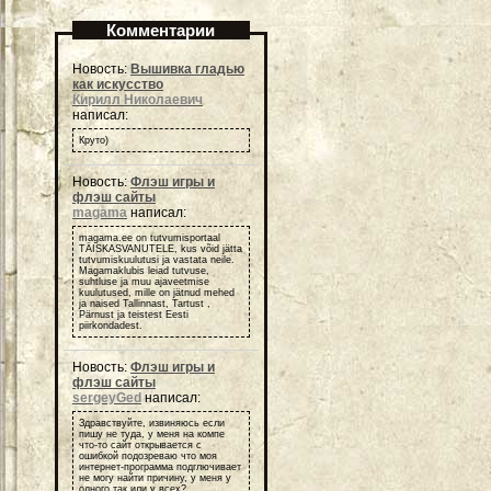
Комментарии
Новость:
Вышивка гладью
как искусство
Кирилл Николаевич
написал:
Круто)
Новость:
Флэш игры и
флэш сайты
magama
написал:
magama.ee on tutvumisportaal
TÄISKASVANUTELE, kus võid jätta
tutvumiskuulutusi ja vastata neile.
Magamaklubis leiad tutvuse,
suhtluse ja muu ajaveetmise
kuulutused, mille on jätnud mehed
ja naised Tallinnast, Tartust ,
Pärnust ja teistest Eesti
piirkondadest.
Новость:
Флэш игры и
флэш сайты
sergeyGed
написал:
Здравствуйте, извиняюсь если
пишу не туда, у меня на компе
что-то сайт открывается с
ошибкой подозреваю что моя
интернет-программа подглючивает
не могу найти причину, у меня у
одного так или у всех?