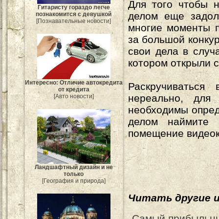
Для того чтобы 
Гитаристу гораздо легче
делом еще задол
познакомится с девушкой
[Познавательные новости]
многие моменты п
за большой конку
свои дела в случ
котором открыли с
Интересно: Отличие автокредита
Раскручиваться
от кредита
нереально, для
[Авто новости]
необходимы опред
делом наймите 
помещение видео
Ландшафтный дизайн и не
только
[География и природа]
Читать другие 
Самый прибыльны