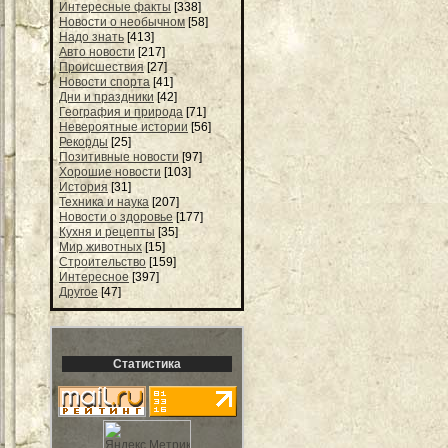
Интересные факты
[338]
Новости о необычном
[58]
Надо знать
[413]
Авто новости
[217]
Происшествия
[27]
Новости спорта
[41]
Дни и праздники
[42]
География и природа
[71]
Невероятные истории
[56]
Рекорды
[25]
Позитивные новости
[97]
Хорошие новости
[103]
История
[31]
Техника и наука
[207]
Новости о здоровье
[177]
Кухня и рецепты
[35]
Мир животных
[15]
Строительство
[159]
Интересное
[397]
Другое
[47]
Статистика