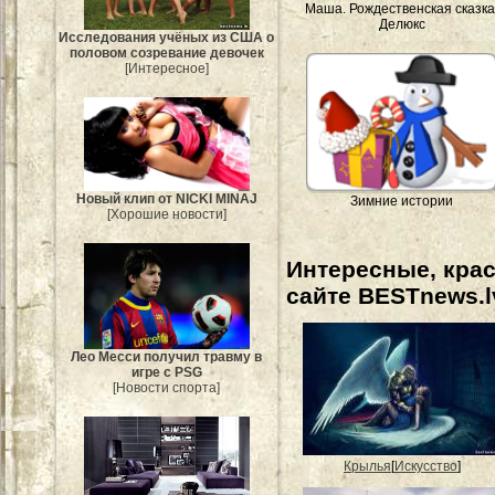
Маша. Рождественская сказка
Делюкс
Исследования учёных из США о
половом созревание девочек
[Интересное]
Новый клип от NICKI MINAJ
Зимние истории
[Хорошие новости]
Интересные, кра
сайте BESTnews.l
Лео Месси получил травму в
игре с PSG
[Новости спорта]
Крылья
[
Искусство
]