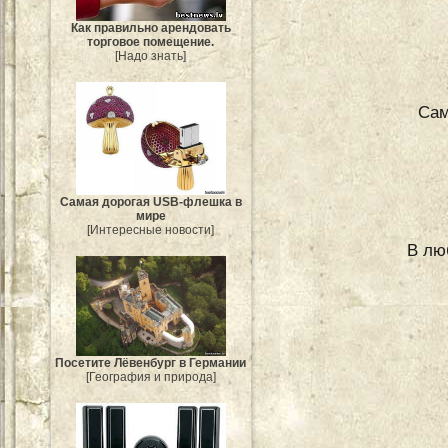
Как правильно арендовать
торговое помещение.
[Надо знать]
Сам
Самая дорогая USB-флешка в
мире
[Интересные новости]
В лю
Посетите Лёвенбург в Германии
[География и природа]