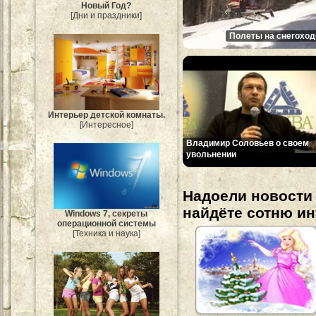
Новый Год?
[Дни и праздники]
Полеты на снегоход
Интерьер детской комнаты.
[Интересное]
Владимир Соловьев o своем
увольнении
Надоели новости 
найдёте сотню и
Windows 7, секреты
операционной системы
[Техника и наука]