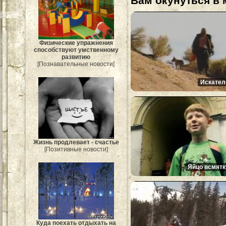
Вам окунуться в 
Физические упражнения
способствуют умственному
развитию
[Познавательные новости]
Искател
Жизнь продлевает - счастье
[Позитивные новости]
Яйцо всмятк
Куда поехать отдыхать на