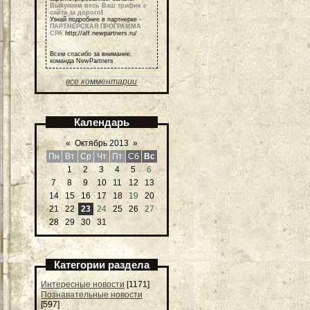
Выкупаем весь Ваш трафик с
сайта за дорого
!
Узнай подробнее в партнерке -
ПАРТНЕРСКАЯ ПРОГРАММА
СРА
http://aff.newpartners.ru/
Всем спасибо за внимание,
команда NewPartners
все комментарии
Календарь
«
Октябрь 2013
»
Пн
Вт
Ср
Чт
Пт
Сб
Вс
1
2
3
4
5
6
7
8
9
10
11
12
13
14
15
16
17
18
19
20
21
22
23
24
25
26
27
28
29
30
31
Категории раздела
Интересные новости
[1171]
Познавательные новости
[597]