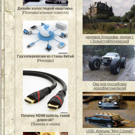
Дизайн холостяцкой квартиры.
[Познавательные новости]
деревня Хрящевка, рядом с
г.Тольятти
[
Интересно
]
Грузоперевозки из станы Китай
[Рекорды]
Ока для российских
дорог
[
Автомобили
]
Почему HDMI кабель такой
дорогой?
[Техника и наука]
USB- флешка "Mini Cooper"