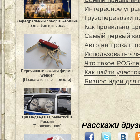
Интересное упра
Грузоперевозки п
Кафедральный собор в Берлине
Как правильно ар
[География и природа]
Самый первый ка
Авто на прокат: 
Использовать алж
Что такое POS-т
Как найти участо
Перочинные ножики фирмы
Wenger
Бизнес идеи для 
[Познавательные новости]
Три медведя за решёткой в
России
Расскажи дру
[Происшествия]