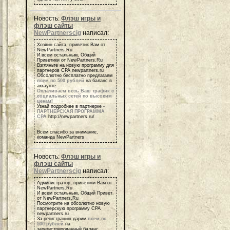
Новость:
Флэш игры и
флэш сайты
NewPartnerscig
написал:
Хозяин сайта, приветик Вам от
NewPartners.Ru
И всем остальным, Общий
Приветики от NewPartners.Ru
Взгляньте на новую программу для
партнеров СРА newpartners.ru
Обсолютно бесплатно предлагаем
всем по 500 рублей
на баланс в
аккаунте.
Оплачиваем весь Ваш трафик с
социальных сетей по высоким
ценам
!
Узнай подробнее в партнерке -
ПАРТНЕРСКАЯ ПРОГРАММА
СРА
http://newpartners.ru/
Всем спасибо за внимание,
команда NewPartners
Новость:
Флэш игры и
флэш сайты
NewPartnerscig
написал:
Администратор, приветики Вам от
NewPartners.Ru
И всем остальным, Общий Привет
от NewPartners.Ru
Посмотрите на обсолютно новую
партнерскую программу СРА
newpartners.ru
За регистрацию дарим
всем по
500 рублей
на
зарегистрированный баланс.