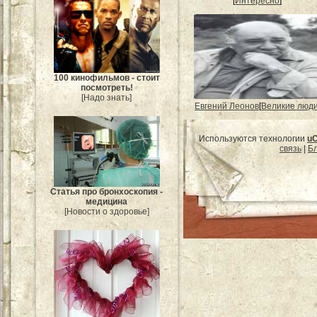
[
Интересно
]
100 кинофильмов - стоит
посмотреть!
[Надо знать]
Евгений Леонов
[
Великие люд
Используются технологии
u
связь
|
Бл
Статья про бронхоскопия -
медицина
[Новости о здоровье]