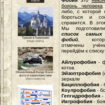
Фобия
это
неко
боязнь человека
либо, с которой
бороться и
со
справится. В эт
Мы подготови
список самых
Туризм в Германию
фобий
, кото
[Надо знать]
отмечены учён
перейдём к списку
Айлурофобия
- ф
котов.
Обновлённый Range Rover -
Эйзоптрофобия
(
фото и характеристики
зеркале
[Авто новости]
Бациллофобия
- 
Коулрофобия
- б
Гепгидрофобия
-
Иатрофобия
- боя