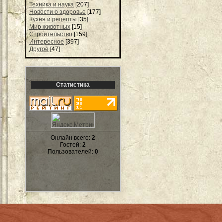
Техника и наука
[207]
Новости о здоровье
[177]
Кухня и рецепты
[35]
Мир животных
[15]
Строительство
[159]
Интересное
[397]
Другое
[47]
Статистика
Онлайн всего:
2
Гостей:
2
Пользователей:
0