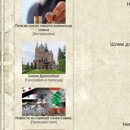
Н
Пенсия после смерти кормильца
семьи
[Интересное]
Шлем дл
Замок Драхенбург
[География и природа]
Новости из горячей точки Сирии.
[Происшествия]
Не