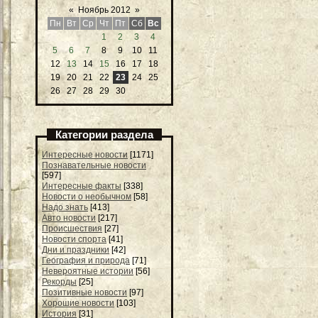
«
Ноябрь 2012
»
Пн
Вт
Ср
Чт
Пт
Сб
Вс
1
2
3
4
5
6
7
8
9
10
11
12
13
14
15
16
17
18
19
20
21
22
23
24
25
26
27
28
29
30
Категории раздела
Интересные новости
[1171]
Познавательные новости
[597]
Интересные факты
[338]
Новости о необычном
[58]
Надо знать
[413]
Авто новости
[217]
Происшествия
[27]
Новости спорта
[41]
Дни и праздники
[42]
География и природа
[71]
Невероятные истории
[56]
Рекорды
[25]
Позитивные новости
[97]
Хорошие новости
[103]
История
[31]