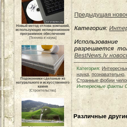
Предыдущая ново
Новый метод отлова компаний,
Категория:
Инте
использующих нелицензионное
программное обеспечение
[Техника и наука]
Использование
разрешается тол
BestNews.lv ново
Категория
:
Интересны
наука
,
познавательно
,
Подоконники сделаные из
Странные фобии чело
натурального и искусственного
Интересные факты С
камня
[Строительство]
Различные другие