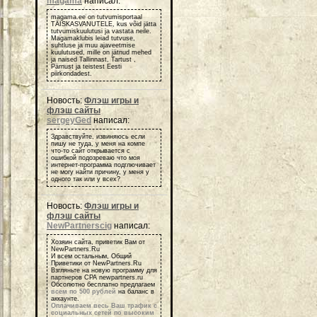
magama
написал:
magama.ee on tutvumisportaal
TÄISKASVANUTELE, kus võid jätta
tutvumiskuulutusi ja vastata neile.
Magamaklubis leiad tutvuse,
suhtluse ja muu ajaveetmise
kuulutused, mille on jätnud mehed
ja naised Tallinnast, Tartust ,
Pärnust ja teistest Eesti
piirkondadest.
Новость:
Флэш игры и
флэш сайты
sergeyGed
написал:
Здравствуйте, извиняюсь если
пишу не туда, у меня на компе
что-то сайт открывается с
ошибкой подозреваю что моя
интернет-программа подглючивает
не могу найти причину, у меня у
одного так или у всех?
Новость:
Флэш игры и
флэш сайты
NewPartnerscig
написал:
Хозяин сайта, приветик Вам от
NewPartners.Ru
И всем остальным, Общий
Приветики от NewPartners.Ru
Взгляньте на новую программу для
партнеров СРА newpartners.ru
Обсолютно бесплатно предлагаем
всем по 500 рублей
на баланс в
аккаунте.
Оплачиваем весь Ваш трафик с
социальных сетей по высоким