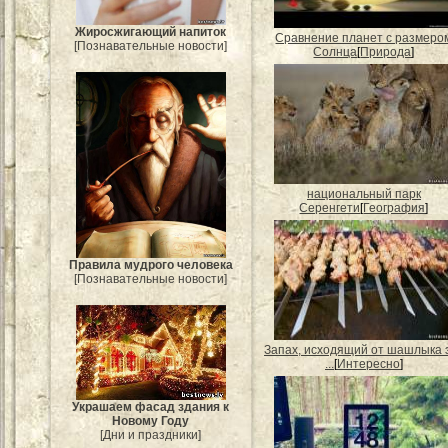
Жиросжигающий напиток
Сравнение планет с размеро
[Познавательные новости]
Солнца
[
Природа
]
национальный парк
Серенгети
[
География
]
Правила мудрого человека
[Познавательные новости]
Запах, исходящий от шашлыка 
...
[
Интересно
]
Украшаем фасад здания к
Новому Году
[Дни и праздники]