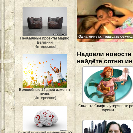
Одна минута, тридцать секунд
Необычные проекты Марио
Беллини
[Интересное]
Надоели новости 
найдёте сотню и
Волшебные 14 дней изменят
жизнь
[Интересное]
Саманта Свифт и утерянные р
Афины
Самый высокий показатель IQ