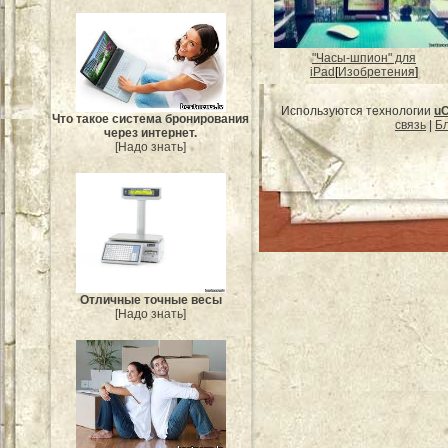
"Часы-шпион" для
iPad
[
Изобретения
]
Используются технологии
u
Что такое система бронирования
связь
|
Бл
через интернет.
[Надо знать]
Отличные точные весы
[Надо знать]