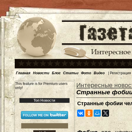
Главная
Новости
Блог
Статьи
Фото
Видео
|
Регистрация
This feature is for Premium users
Интересные новос
only!
Странные фобии
Топ Новости
Странные фобии че