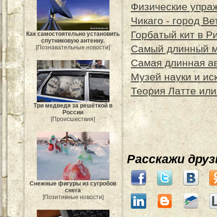
Физические упра
Чикаго - город Ве
Горбатый кит в Р
Как самостоятельно установить
спутниковую антенну.
Самый длинный м
[Познавательные новости]
Самая длинная а
Музей науки и ис
Теория Латте или
Три медведя за решёткой в
России
[Происшествия]
Расскажи дру
Снежные фигуры из сугробов
снега
[Позитивные новости]