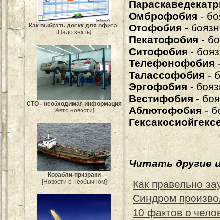
Параскаведекат
Омброфобия
- бо
Как выбрать доску для офиса.
Отофобия
- боязн
[Надо знать]
Пекатофобия
- бо
Ситофобия
- бояз
Телефонофобия
Талассофобия
- 
Эргофобия
- бояз
Вестифобия
- боя
СТО - необходимая информация
Аблютофобия
- б
[Авто новости]
Гексакосиойгекс
Читать другие 
Корабли-призраки
Как правельно за
[Новости о необычном]
Синдром произво
10 фактов о чело