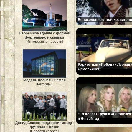
Великолепные телохранители
Необычное здание с формой
фортепиано и скрипки
[Интересные новости]
Раритетная «Победа» Леонид
Ярмольника
Модель планеты Земля
[Рекорды]
Что делает группа «Рефлекс»
в Новый год
Дэвид Бэкхем поддержит имидж
футбола в Китае
[Новости спорта]