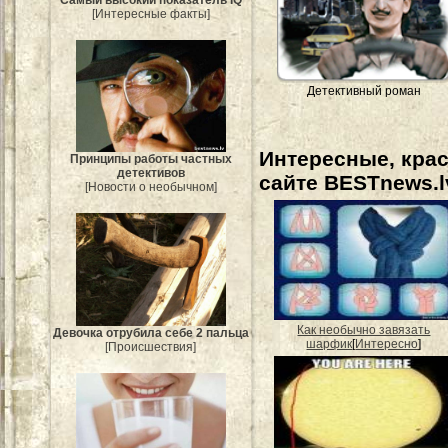
[Интересные факты]
Детективный роман
Интересные, кра
Принципы работы частных
детективов
сайте BESTnews.l
[Новости о необычном]
Как необычно завязать
Девочка отрубила себе 2 пальца
шарфик
[
Интересно
]
[Происшествия]