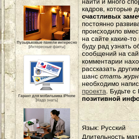
найти и много сп
кадров, которые 
счастливых зам
постоянно развива
происходило вмес
на сайте какие-то
Пузырьковые панели интересно
буду рад узнать о
[Интересные факты]
сообщений на сай
комментарии нахо
рассказать другим
шанс
стать журн
необходимо напи
проекта
. Будьте 
Гарант для мобильника iPhone
позитивной инф
[Надо знать]
Язык
: Русский
Длительность мат