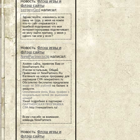
Новость:
Флэш игры и
флэш сайты
sergeyGed
написал:
Здравствуйте, извиняюсь если
пишу не туда, у меня на компе
что-то сайт открывается с
ошибкой подозреваю что моя
интернет-программа подглючивает
не могу найти причину, у меня у
одного так или у всех?
Новость:
Флэш игры и
флэш сайты
NewPartnerscig
написал:
Хозяин сайта, приветик Вам от
NewPartners.Ru
И всем остальным, Общий
Приветики от NewPartners.Ru
Взгляньте на новую программу для
партнеров СРА newpartners.ru
Обсолютно бесплатно предлагаем
всем по 500 рублей
на баланс в
аккаунте.
Оплачиваем весь Ваш трафик с
социальных сетей по высоким
ценам
!
Узнай подробнее в партнерке -
ПАРТНЕРСКАЯ ПРОГРАММА
СРА
http://newpartners.ru/
Всем спасибо за внимание,
команда NewPartners
Новость:
Флэш игры и
флэш сайты