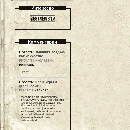
Интересно
Комментарии
Новость:
Вышивка гладью
как искусство
Кирилл Николаевич
написал:
Круто)
Новость:
Флэш игры и
флэш сайты
magama
написал:
magama.ee on tutvumisportaal
TÄISKASVANUTELE, kus võid jätta
tutvumiskuulutusi ja vastata neile.
Magamaklubis leiad tutvuse,
suhtluse ja muu ajaveetmise
kuulutused, mille on jätnud mehed
ja naised Tallinnast, Tartust ,
Pärnust ja teistest Eesti
piirkondadest.