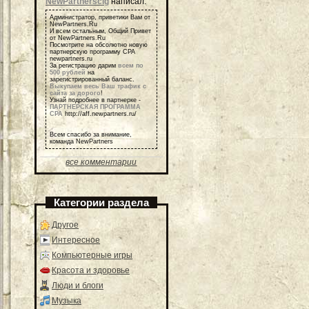
NewPartnerscig
написал:
Администратор, приветики Вам от
NewPartners.Ru
И всем остальным, Общий Привет
от NewPartners.Ru
Посмотрите на обсолютно новую
партнерскую программу СРА
newpartners.ru
За регистрацию дарим
всем по
500 рублей
на
зарегистрированный баланс.
Выкупаем весь Ваш трафик с
сайта за дорого
!
Узнай подробнее в партнерке -
ПАРТНЕРСКАЯ ПРОГРАММА
СРА
http://aff.newpartners.ru/
Всем спасибо за внимание,
команда NewPartners
все комментарии
Категории раздела
Другое
Интересное
Компьютерные игры
Красота и здоровье
Люди и блоги
Музыка