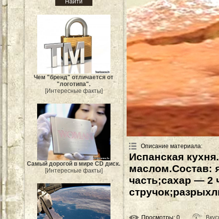
Чем "бренд" отличается от
"логотипа".
[Интересные факты]
Описание материала
:
Испанская кухня
Самый дорогой в мире CD диск.
маслом.Состав: я
[Интересные факты]
часть;сахар — 2 
стручок;разрыхли
Просмотры
: 0
Вкус