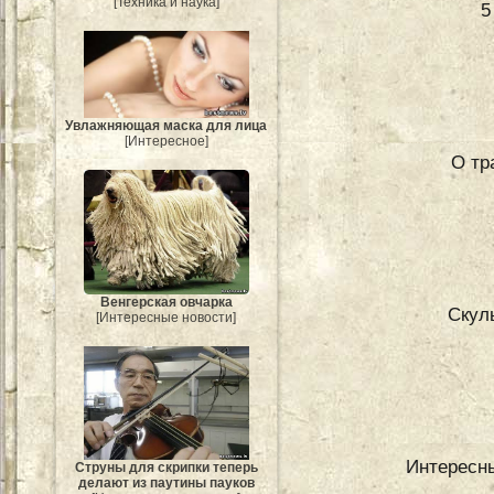
[Техника и наука]
5
Увлажняющая маска для лица
[Интересное]
О тр
Венгерская овчарка
Скул
[Интересные новости]
Интересны
Струны для скрипки теперь
делают из паутины пауков