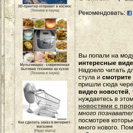
3D-принтер отправят в космос
[Техника и наука]
Рекомендовать:
Вы попали на мо
интересные вид
Мультиварка - современная
Надоело читать 
бытовая технинка на кухне
[Техника и наука]
стула и
смотрите
пришли сюда чере
видео новостей
,
нуждаетесь в это
новостями с про
много познавате
посмотрев которы
Как сделать заказ в интернет-
много нового. По
магазине
[Надо знать]