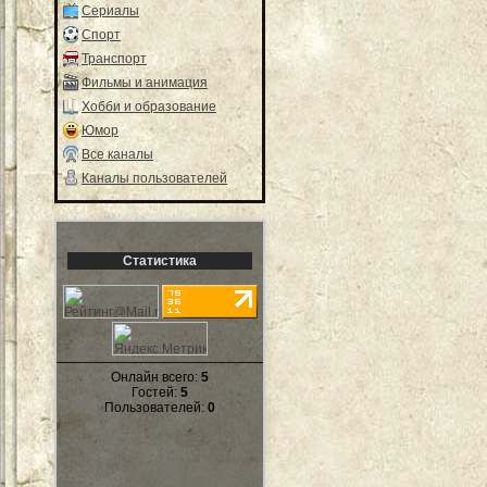
Сериалы
Спорт
Транспорт
Фильмы и анимация
Хобби и образование
Юмор
Все каналы
Каналы пользователей
Статистика
Онлайн всего:
5
Гостей:
5
Пользователей:
0