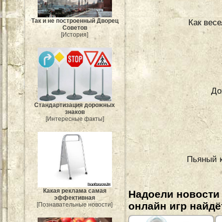
Как вес
Так и не построенный Дворец
Советов
[История]
До
Стандартизация дорожных
знаков
[Интересные факты]
Пьяный к
Какая реклама самая
Надоели новости
эффективная
онлайн игр найдё
[Познавательные новости]