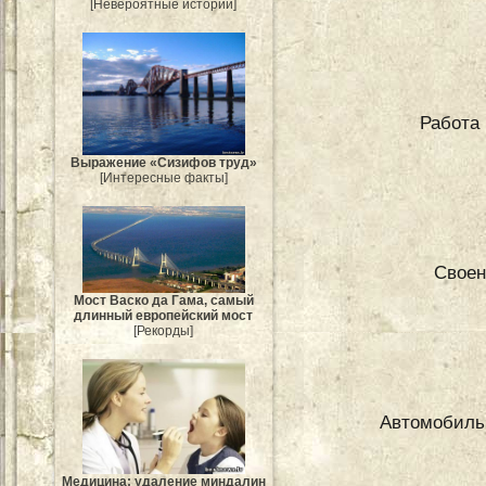
[Невероятные истории]
Работа 
Выражение «Сизифов труд»
[Интересные факты]
Своен
Мост Васко да Гама, самый
длинный европейский мост
[Рекорды]
Автомобиль
Медицина: удаление миндалин