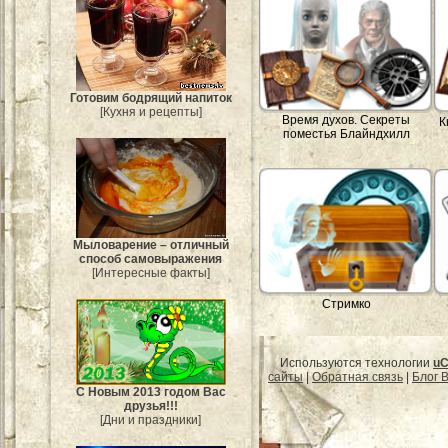
Готовим бодрящий напиток
[Кухня и рецепты]
Время духов. Секреты
К
поместья Блайндхилл
Мыловарение – отличный
способ самовыражения
[Интересные факты]
Стримко
Используются технологии
uC
сайты
|
Обратная связь
|
Блог B
С Новым 2013 годом Вас
друзья!!!
[Дни и праздники]