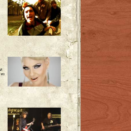
.И
 из