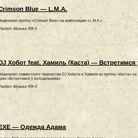
Crimson Blue — L.M.A.
Видеоклип группы «Crimson Blue» на композицию «L.M.A.».
Раздел:
Музыка
0
DJ Хобот feat. Хамиль (Каста) — Встретимся
Видеоклип совместного творчества DJ Хобота и Хамиля из группы «Каста» на
трек «Встретимся у холодильника».
Раздел:
Музыка
0
EXE — Одежда Адама