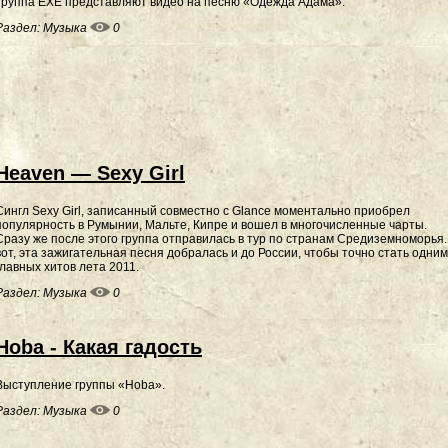
Группа EXE представляют видео на песню «Одежда Адама».
Раздел:
Музыка
0
Heaven — Sexy Girl
Сингл Sexy Girl, записанный совместно с Glance моментально приобрел
популярность в Румынии, Мальте, Кипре и вошел в многочисленные чарты.
Сразу же после этого группа отправилась в тур по странам Средиземноморья
вот, эта зажигательная песня добралась и до России, чтобы точно стать одним
главных хитов лета 2011.
Раздел:
Музыка
0
Hoba - Какая гадость
Выступление группы «Hoba».
Раздел:
Музыка
0