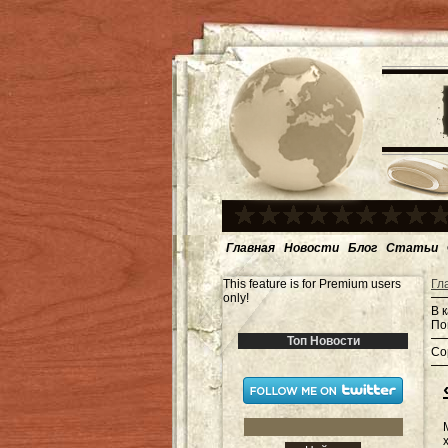
Главная
Новости
Блог
Статьи
This feature is for Premium users
Гл
only!
В 
По
Топ Новости
Со