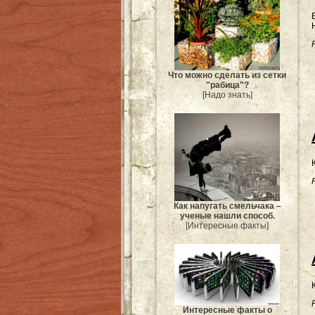
Что можно сделать из сетки
"рабица"?
[Надо знать]
Как напугать смельчака –
ученые нашли способ.
[Интересные факты]
Интересные факты о