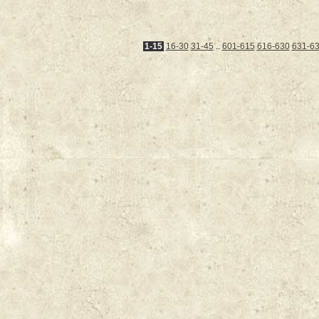
1-15
16-30
31-45
..
601-615
616-630
631-6