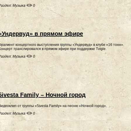
Раздел:
Музыка
0
«Ундервуд» в прямом эфире
Фрагмент концертного выступления группы «Ундервуд» в клубе «16 тонн».
Концерт транслировался в прямом эфире при поддержке Tvigle.
Раздел:
Музыка
0
5ivesta Family – Ночной город
Видеоклип от группы «5ivesta Family» на песню «Ночной город».
Раздел:
Музыка
0