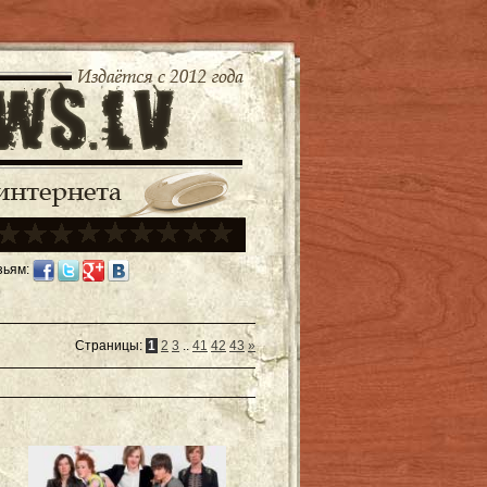
зьям:
Страницы
:
1
2
3
..
41
42
43
»