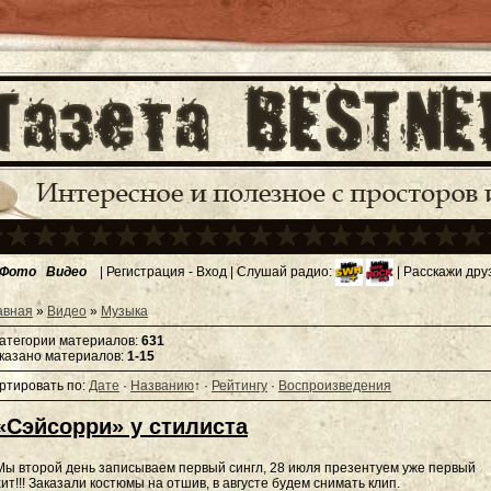
Фото
Видео
|
Регистрация
-
Вход
| Слушай радио:
| Расскажи дру
авная
»
Видео
»
Музыка
категории материалов
:
631
казано материалов
:
1-15
ртировать по
:
Дате
·
Названию
↑
·
Рейтингу
·
Воспроизведения
«Сэйсорри» у стилиста
Мы второй день записываем первый сингл, 28 июля презентуем уже первый
хит!!! Заказали костюмы на отшив, в августе будем снимать клип.