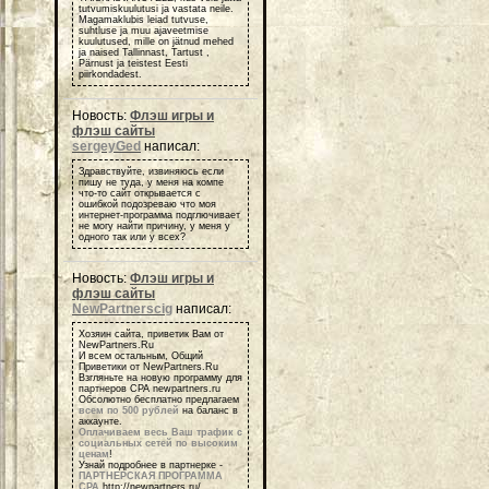
tutvumiskuulutusi ja vastata neile.
Magamaklubis leiad tutvuse,
suhtluse ja muu ajaveetmise
kuulutused, mille on jätnud mehed
ja naised Tallinnast, Tartust ,
Pärnust ja teistest Eesti
piirkondadest.
Новость:
Флэш игры и
флэш сайты
sergeyGed
написал:
Здравствуйте, извиняюсь если
пишу не туда, у меня на компе
что-то сайт открывается с
ошибкой подозреваю что моя
интернет-программа подглючивает
не могу найти причину, у меня у
одного так или у всех?
Новость:
Флэш игры и
флэш сайты
NewPartnerscig
написал:
Хозяин сайта, приветик Вам от
NewPartners.Ru
И всем остальным, Общий
Приветики от NewPartners.Ru
Взгляньте на новую программу для
партнеров СРА newpartners.ru
Обсолютно бесплатно предлагаем
всем по 500 рублей
на баланс в
аккаунте.
Оплачиваем весь Ваш трафик с
социальных сетей по высоким
ценам
!
Узнай подробнее в партнерке -
ПАРТНЕРСКАЯ ПРОГРАММА
СРА
http://newpartners.ru/