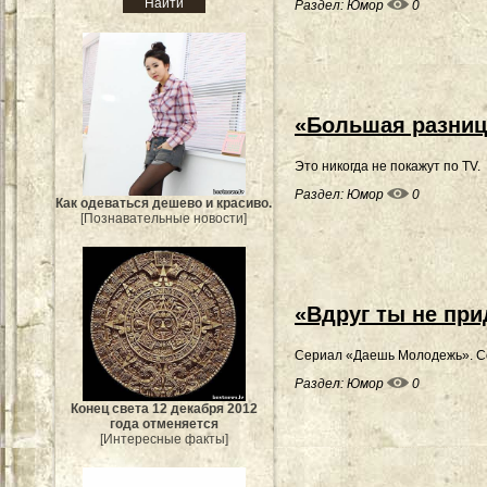
Раздел:
Юмор
0
«Большая разница
Это никогда не покажут по TV.
Раздел:
Юмор
0
Как одеваться дешево и красиво.
[Познавательные новости]
«Вдруг ты не при
Сериал «Даешь Молодежь». С
Раздел:
Юмор
0
Конец света 12 декабря 2012
года отменяется
[Интересные факты]