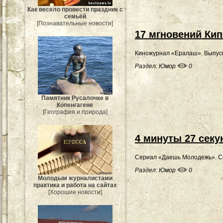
Как весело провести праздник с
семьёй
[Познавательные новости]
17 мгновений Кип
Киножурнал «Ералаш». Выпуск 
Раздел:
Юмор
0
Памятник Русалочке в
Копенгагене
[География и природа]
4 минуты 27 секу
Сериал «Даешь Молодежь». С
Раздел:
Юмор
0
Молодым журналистами
практика и работа на сайтах
[Хорошие новости]