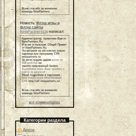
Всем спасибо за внимание,
команда NewPartners
Новость:
Флэш игры и
флэш сайты
NewPartnerscig
написал:
Администратор, приветики Вам от
NewPartners.Ru
И всем остальным, Общий Привет
от NewPartners.Ru
Посмотрите на обсолютно новую
партнерскую программу СРА
newpartners.ru
За регистрацию дарим
всем по
500 рублей
на
зарегистрированный баланс.
Выкупаем весь Ваш трафик с
сайта за дорого
!
Узнай подробнее в партнерке -
ПАРТНЕРСКАЯ ПРОГРАММА
СРА
http://aff.newpartners.ru/
Всем спасибо за внимание,
команда NewPartners
все комментарии
Категории раздела
Другое