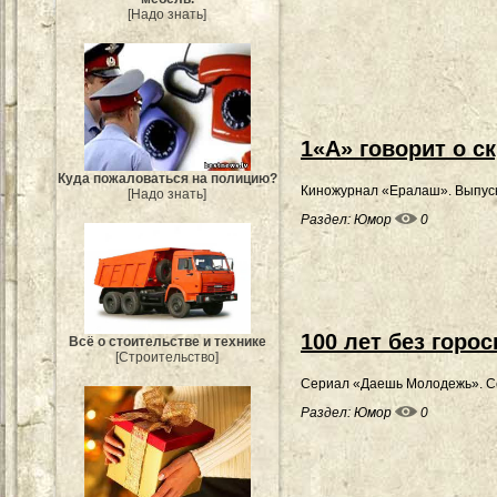
[Надо знать]
1«А» говорит о с
Куда пожаловаться на полицию?
Киножурнал «Ералаш». Выпуск 
[Надо знать]
Раздел:
Юмор
0
100 лет без горос
Всё о стоительстве и технике
[Строительство]
Сериал «Даешь Молодежь». С
Раздел:
Юмор
0