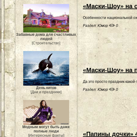
«Маски-Шоу» на 
Особенности национальной ох
Раздел:
Юмор
0
Забавные дома для счастливых
людей
[Строительство]
«Маски-Шоу» на 
Да это просто праздник какой-
День китов
Раздел:
Юмор
0
[Дни и праздники]
Модным могут быть даже
полные люди
«Папины дочки» 
[Интересные факты]