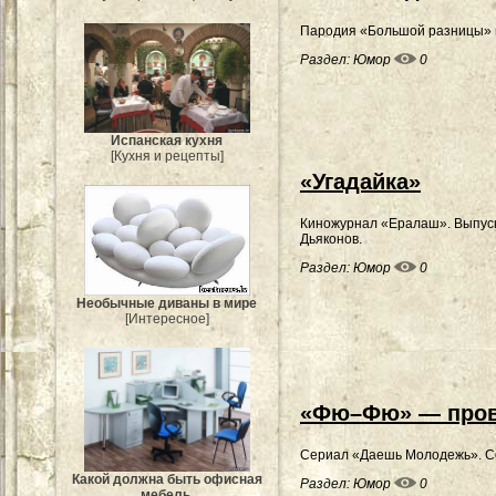
Пародия «Большой разницы» н
Раздел:
Юмор
0
Испанская кухня
[Кухня и рецепты]
«Угадайка»
Киножурнал «Ералаш». Выпуск 
Дьяконов.
Раздел:
Юмор
0
Необычные диваны в мире
[Интересное]
«Фю–Фю» — пров
Сериал «Даешь Молодежь». С
Какой должна быть офисная
Раздел:
Юмор
0
мебель.