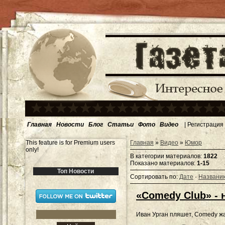
Главная
Новости
Блог
Статьи
Фото
Видео
|
Регистрация
This feature is for Premium users
Главная
»
Видео
»
Юмор
only!
В категории материалов
:
1822
Показано материалов
:
1-15
Топ Новости
Сортировать по
:
Дате
·
Названи
«Comedy Club» - 
Иван Урган пляшет, Comedy жа