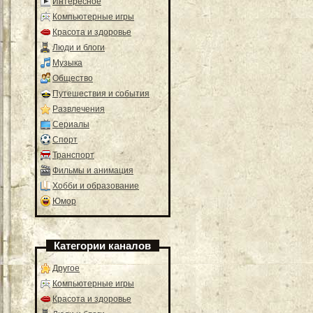
Интересное
Компьютерные игры
Красота и здоровье
Люди и блоги
Музыка
Общество
Путешествия и события
Развлечения
Сериалы
Спорт
Транспорт
Фильмы и анимация
Хобби и образование
Юмор
Категории каналов
Другое
Компьютерные игры
Красота и здоровье