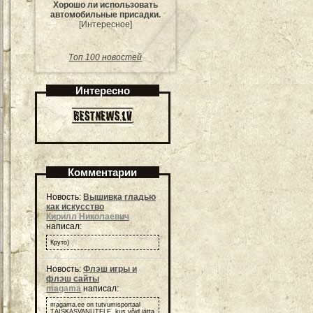
Хорошо ли использовать
автомобильные присадки.
[Интересное]
Топ 100 новостей
Интересно
Комментарии
Новость:
Вышивка гладью
как искусство
Кирилл Николаевич
написал:
Круто)
Новость:
Флэш игры и
флэш сайты
magama
написал:
magama.ee on tutvumisportaal
TÄISKASVANUTELE, kus võid jätta