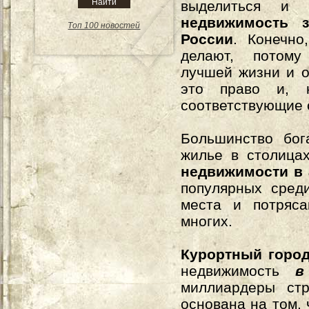
выделиться и п
недвижимость з
Топ 100 новостей
России
. Конечно
делают, потому
лучшей жизни и 
это право и, к
соответствующие 
Большинство бог
жилье в столицах
недвижимости в 
популярных среди
места и потряс
многих.
Курортный горо
недвижимость
в
миллиардеры стр
основана на том,