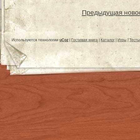
Предыдущая ново
Используются технологии
uCoz
|
Гостевая книга
|
Каталог
|
Игры
|
Тесты