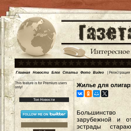
Главная
Новости
Блог
Статьи
Фото
Видео
|
Регистрация
This feature is for Premium users
Жилье для олигар
only!
Топ Новости
Большинст
зарубежной и от
эстрады стараю