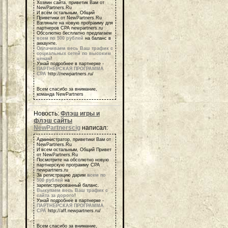
Хозяин сайта, приветик Вам от
NewPartners.Ru
И всем остальным, Общий
Приветики от NewPartners.Ru
Взгляньте на новую программу для
партнеров СРА newpartners.ru
Обсолютно бесплатно предлагаем
всем по 500 рублей
на баланс в
аккаунте.
Оплачиваем весь Ваш трафик с
социальных сетей по высоким
ценам
!
Узнай подробнее в партнерке -
ПАРТНЕРСКАЯ ПРОГРАММА
СРА
http://newpartners.ru/
Всем спасибо за внимание,
команда NewPartners
Новость:
Флэш игры и
флэш сайты
NewPartnerscig
написал:
Администратор, приветики Вам от
NewPartners.Ru
И всем остальным, Общий Привет
от NewPartners.Ru
Посмотрите на обсолютно новую
партнерскую программу СРА
newpartners.ru
За регистрацию дарим
всем по
500 рублей
на
зарегистрированный баланс.
Выкупаем весь Ваш трафик с
сайта за дорого
!
Узнай подробнее в партнерке -
ПАРТНЕРСКАЯ ПРОГРАММА
СРА
http://aff.newpartners.ru/
Всем спасибо за внимание,