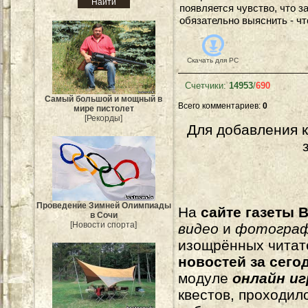
появляется чувство, что за
обязательно выяснить - чт
Скачать для
PC
Счетчики
:
14953
/
690
Самый большой и мощный в
Всего комментариев
:
0
мире пистолет
[Рекорды]
Для добавления 
Проведение Зимней Олимпиады
На
сайте газеты B
в Сочи
[Новости спорта]
видео
и
фотогра
изощрённых читат
новостей за сего
модуле
онлайн и
квестов, проходил