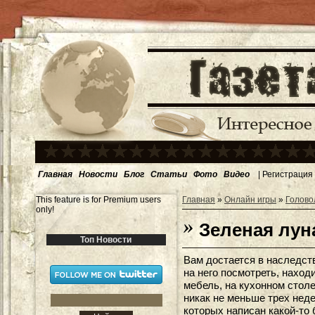
Главная
Новости
Блог
Статьи
Фото
Видео
|
Регистрация
This feature is for Premium users
Главная
»
Онлайн игры
»
Голово
only!
Зеленая лун
Топ Новости
Вам достается в наследст
на него посмотреть, наход
мебель, на кухонном столе 
никак не меньше трех неде
которых написан какой-то