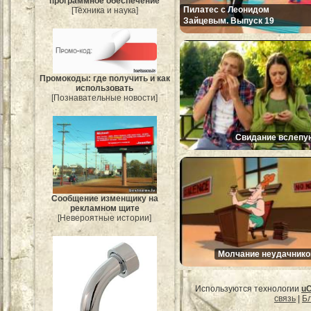
программное обеспечение
Пилатес с Леонидом
[Техника и наука]
Зайцевым. Выпуск 19
Промокоды: где получить и как
использовать
[Познавательные новости]
Свидание вслепу
Сообщение изменщику на
рекламном щите
[Невероятные истории]
Молчание неудачнико
Используются технологии
u
связь
|
Бл