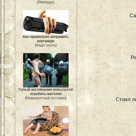
[Рекорды]
Са
Как правильно заправить
картридж
[Надо знать]
Р
Голый англичанин попытался
ограбить магазин
[Невероятные истории]
Стоил л