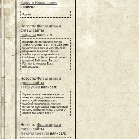
Кирилл Николаевич
написал:
Круто)
Новость:
Флэш игры и
флэш сайты
magama
написал:
magama.ee on tutvumisportaal
TÄISKASVANUTELE, kus võid jätta
tutvumiskuulutusi ja vastata neile.
Magamaklubis leiad tutvuse,
suhtluse ja muu ajaveetmise
kuulutused, mille on jätnud mehed
ja naised Tallinnast, Tartust ,
Pärnust ja teistest Eesti
piirkondadest.
Новость:
Флэш игры и
флэш сайты
sergeyGed
написал:
Здравствуйте, извиняюсь если
пишу не туда, у меня на компе
что-то сайт открывается с
ошибкой подозреваю что моя
интернет-программа подглючивает
не могу найти причину, у меня у
одного так или у всех?
Новость:
Флэш игры и
флэш сайты
NewPartnerscig
написал: