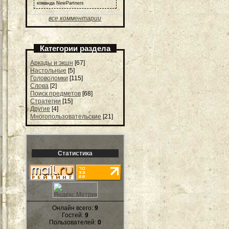
команда NewPartners
все комментарии
Категории раздела
Аркады и экшн
[67]
Настольные
[5]
Головоломки
[115]
Слова
[2]
Поиск предметов
[68]
Стратегии
[15]
Другие
[4]
Многопользовательские
[21]
Статистика
Онлайн всего:
9
Гостей:
9
Пользователей:
0