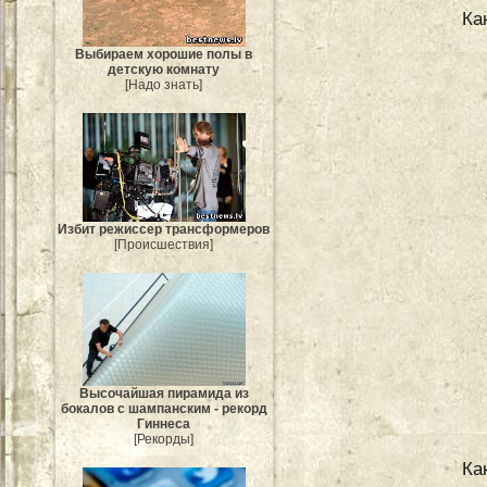
Ка
Выбираем хорошие полы в
детскую комнату
[Надо знать]
Избит режиссер трансформеров
[Происшествия]
Высочайшая пирамида из
бокалов с шампанским - рекорд
Гиннеса
[Рекорды]
Ка