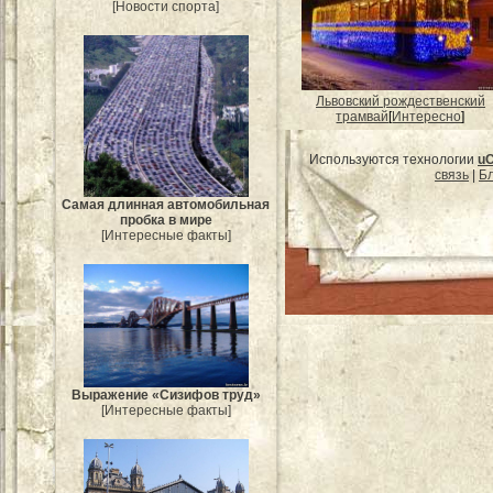
[Новости спорта]
Львовский рождественский
трамвай
[
Интересно
]
Используются технологии
u
связь
|
Бл
Самая длинная автомобильная
пробка в мире
[Интересные факты]
Выражение «Сизифов труд»
[Интересные факты]