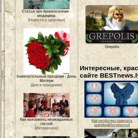
Статья про бронхоскопия -
медицина
[Новости о здоровье]
Grepolis
Интересные, кра
сайте BESTnews.l
Замечательный праздник - День
Матери
[Дни и праздники]
Как накормить неожиданных
Как необычно завязать
гостей
шарфик
[
Интересно
]
[Интересное]