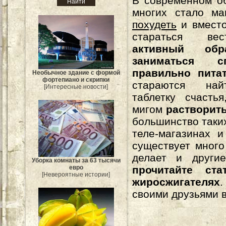
В современном о
многих стало м
похудеть
и вместо
стараться 
активный обр
заниматься с
правильно пита
Необычное здание с формой
фортепиано и скрипки
стараются на
[Интересные новости]
таблетку счасть
мигом
растворить
большинство таки
теле-магазинах 
существует мног
делает и другие
Уборка комнаты за 63 тысячи
евро
прочитайте ст
[Невероятные истории]
жиросжигателях
.
своими друзьями в