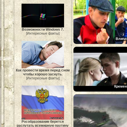
Возможности Windows 7.
[Интересные факты]
Влипл
Как провести время перед сном
чтобы хорошо заснуть.
[Интересные факты]
Кремен
Рособразование берется
распутать всемирную паутину