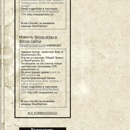
Оплачиваем весь Ваш трафик с
социальных сетей по высоким
ценам
!
Узнай подробнее в партнерке -
ПАРТНЕРСКАЯ ПРОГРАММА
СРА
http://newpartners.ru/
Всем спасибо за внимание,
команда NewPartners
Новость:
Флэш игры и
флэш сайты
NewPartnerscig
написал:
Администратор, приветики Вам от
NewPartners.Ru
И всем остальным, Общий Привет
от NewPartners.Ru
Посмотрите на обсолютно новую
партнерскую программу СРА
newpartners.ru
За регистрацию дарим
всем по
500 рублей
на
зарегистрированный баланс.
Выкупаем весь Ваш трафик с
сайта за дорого
!
Узнай подробнее в партнерке -
ПАРТНЕРСКАЯ ПРОГРАММА
СРА
http://aff.newpartners.ru/
Всем спасибо за внимание,
команда NewPartners
все комментарии
Календарь