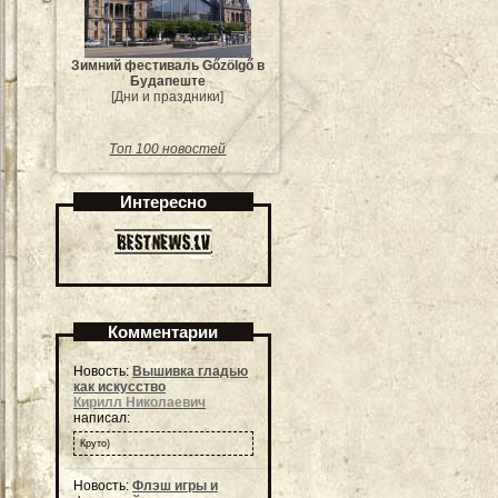
Зимний фестиваль Gőzölgő в
Будапеште
[Дни и праздники]
Топ 100 новостей
Интересно
Комментарии
Новость:
Вышивка гладью
как искусство
Кирилл Николаевич
написал:
Круто)
Новость:
Флэш игры и