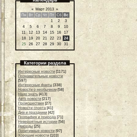
«
Март 2013
»
Пн
Вт
Ср
Чт
Пт
Сб
Вс
1
2
3
4
5
6
7
8
9
10
11
12
13
14
15
16
17
18
19
20
21
22
23
24
25
26
27
28
29
30
31
Категории раздела
Интересные новости
[1171]
Познавательные новости
[597]
Интересные факты
[338]
Новости о необычном
[58]
Надо знать
[413]
Авто новости
[217]
Происшествия
[27]
Новости спорта
[41]
Дни и праздники
[42]
География и природа
[71]
Невероятные истории
[56]
Рекорды
[25]
Позитивные новости
[97]
Хорошие новости
[103]