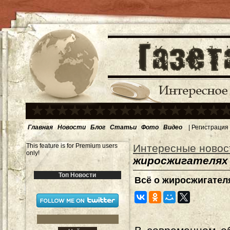
Главная
Новости
Блог
Статьи
Фото
Видео
|
Регистрация
This feature is for Premium users
Интересные новос
only!
жиросжигателях
Топ Новости
Всё о жиросжигател