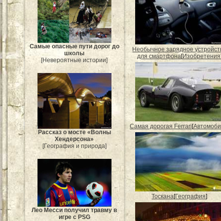
Самые опасные пути дорог до
Необычное зарядное устройст
школы
для смартфона
[
Изобретения
[Невероятные истории]
Самая дорогая Ferrari
[
Автомоби
Рассказ о мосте «Волны
Хендерсона»
[География и природа]
Тоскана
[
География
]
Лео Месси получил травму в
игре с PSG