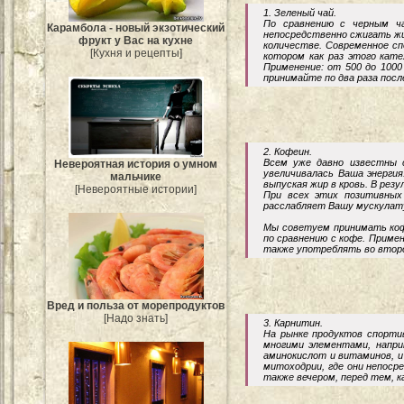
1. Зеленый чай.
По сравнению с черным ча
Карамбола - новый экзотический
непосредственно сжигать жи
фрукт у Вас на кухне
количестве. Современное сп
[Кухня и рецепты]
котором как раз этого кат
Применение: от 500 до 1000
принимайте по два раза посл
2. Кофеин.
Всем уже давно известны с
Невероятная история о умном
увеличивалась Ваша энерги
мальчике
выпуская жир в кровь. В рез
[Невероятные истории]
При всех этих позитивных
расслабляет Вашу мускулат
Мы советуем принимать коф
по сравнению с кофе. Примен
также употреблять во второ
Вред и польза от морепродуктов
[Надо знать]
3. Карнитин.
На рынке продуктов спорти
многими элементами, напри
аминокислот и витаминов, и
митоходрии, где они непоср
также вечером, перед тем, к