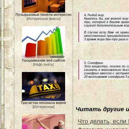
Пузырьковые панели интересно
4. Рыбий жир.
[Интересные факты]
Казалось бы, как может жи
три, который в Вашем орга
служит дополнительным жи
В случае если Вам не нрав
качественный производителе
3 грамм жира два-три раза в 
Продвижение веб сайтов
5. Синефрин.
[Надо знать]
Это вещество, похоже по св
сжигать в максимально быст
синефрин вместе с экстракт
20 миллиграмм синефрина 3 р
Таксистка опознала воров
[Интересное]
Читать другие 
Что делать, если