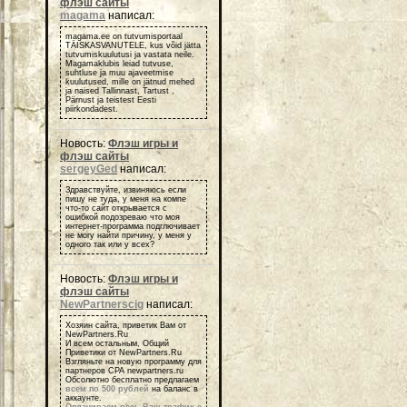
флэш сайты
magama
написал:
magama.ee on tutvumisportaal
TÄISKASVANUTELE, kus võid jätta
tutvumiskuulutusi ja vastata neile.
Magamaklubis leiad tutvuse,
suhtluse ja muu ajaveetmise
kuulutused, mille on jätnud mehed
ja naised Tallinnast, Tartust ,
Pärnust ja teistest Eesti
piirkondadest.
Новость:
Флэш игры и
флэш сайты
sergeyGed
написал:
Здравствуйте, извиняюсь если
пишу не туда, у меня на компе
что-то сайт открывается с
ошибкой подозреваю что моя
интернет-программа подглючивает
не могу найти причину, у меня у
одного так или у всех?
Новость:
Флэш игры и
флэш сайты
NewPartnerscig
написал:
Хозяин сайта, приветик Вам от
NewPartners.Ru
И всем остальным, Общий
Приветики от NewPartners.Ru
Взгляньте на новую программу для
партнеров СРА newpartners.ru
Обсолютно бесплатно предлагаем
всем по 500 рублей
на баланс в
аккаунте.