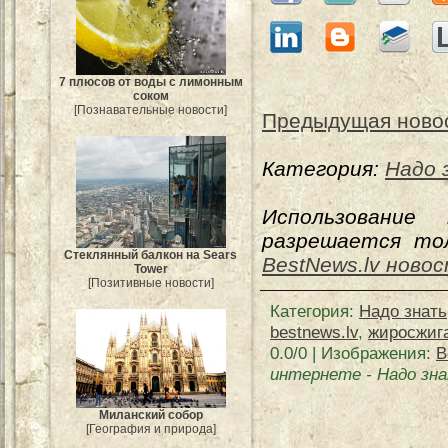
7 плюсов от воды с лимонным
соком
[Познавательные новости]
Предыдущая ново
Категория:
Надо 
Использование
разрешается тол
Стеклянный балкон на Sears
BestNews.lv ново
Tower
[Позитивные новости]
Категория
:
Надо знать
bestnews.lv
,
жиросжиг
0.0
/
0
| Изображения:
В
интернете
-
Надо зн
Миланский собор
[География и природа]