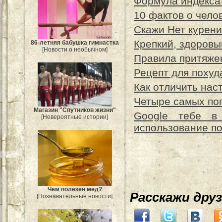
Формула индекса
10 фактов о чело
Скажи Нет курен
Крепкий, здоровы
86-летняя бабушка гимнастка
[Новости о необычном]
Правила притяже
Рецепт для похуд
Как отличить нас
Четыре самых по
Магазин "Спутников жизни"
Google тебе в
[Невероятные истории]
использование по
Чем полезен мед?
Расскажи дру
[Познавательные новости]