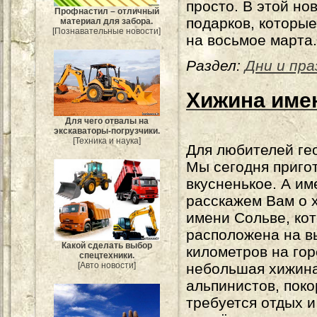
просто. В этой но
Профнастил – отличный
подарков, которы
материал для забора.
[Познавательные новости]
на восьмое марта.
Раздел:
Дни и пра
Хижина име
Для чего отвалы на
экскаваторы-погрузчики.
[Техника и наука]
Для любителей ге
Мы сегодня приго
вкусненькое. А им
расскажем Вам о 
имени Сольве, ко
расположена на в
Какой сделать выбор
километров на гор
спецтехники.
[Авто новости]
небольшая хижина
альпинистов, поко
требуется отдых 