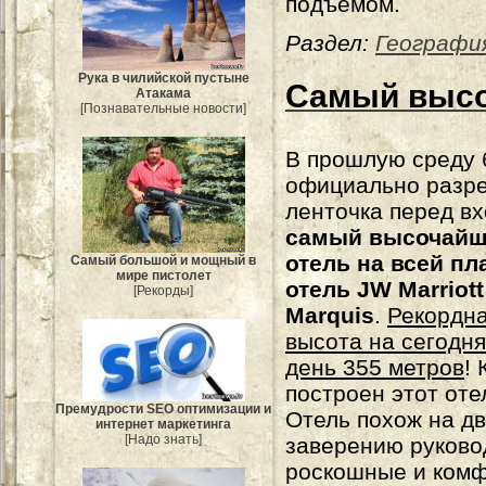
подъёмом.
Раздел:
Географи
Рука в чилийской пустыне
Самый высо
Атакама
[Познавательные новости]
В прошлую среду
официально разр
ленточка перед вх
самый высочай
отель на всей пл
Самый большой и мощный в
мире пистолет
отель JW Marriott
[Рекорды]
Marquis
.
Рекордн
высота на сегодн
день 355 метров
!
построен этот оте
Премудрости SEO оптимизации и
Отель похож на д
интернет маркетинга
[Надо знать]
заверению руково
роскошные и комф