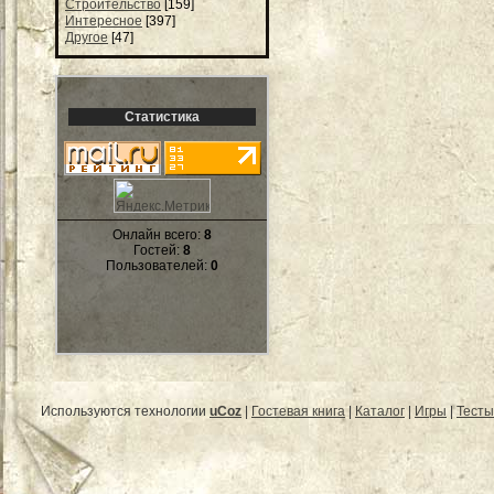
Строительство
[159]
Интересное
[397]
Другое
[47]
Статистика
Онлайн всего:
8
Гостей:
8
Пользователей:
0
Используются технологии
uCoz
|
Гостевая книга
|
Каталог
|
Игры
|
Тесты