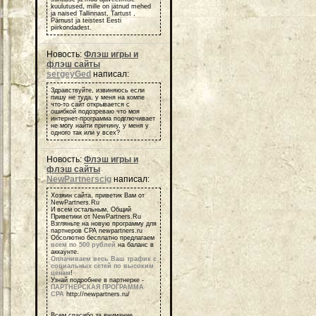
kuulutused, mille on jätnud mehed
ja naised Tallinnast, Tartust ,
Pärnust ja teistest Eesti
piirkondadest.
Новость:
Флэш игры и
флэш сайты
sergeyGed
написал:
Здравствуйте, извиняюсь если
пишу не туда, у меня на компе
что-то сайт открывается с
ошибкой подозреваю что моя
интернет-программа подглючивает
не могу найти причину, у меня у
одного так или у всех?
Новость:
Флэш игры и
флэш сайты
NewPartnerscig
написал:
Хозяин сайта, приветик Вам от
NewPartners.Ru
И всем остальным, Общий
Приветики от NewPartners.Ru
Взгляньте на новую программу для
партнеров СРА newpartners.ru
Обсолютно бесплатно предлагаем
всем по 500 рублей
на баланс в
аккаунте.
Оплачиваем весь Ваш трафик с
социальных сетей по высоким
ценам
!
Узнай подробнее в партнерке -
ПАРТНЕРСКАЯ ПРОГРАММА
СРА
http://newpartners.ru/
Всем спасибо за внимание,