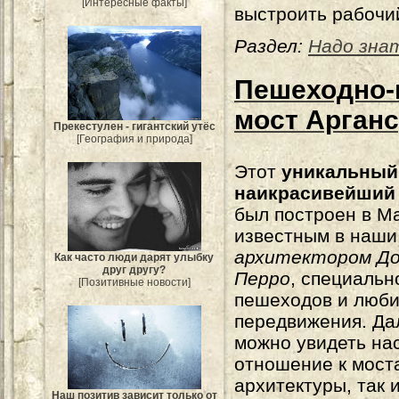
[Интересные факты]
выстроить рабочи
Раздел:
Надо зна
Пешеходно-
мост Арган
Прекестулен - гигантский утёс
[География и природа]
Этот
уникальный
наикрасивейший
был построен в М
известным в наши
архитектором Д
Как часто люди дарят улыбку
друг другу?
Перро
, специальн
[Позитивные новости]
пешеходов и люби
передвижения. Да
можно увидеть на
отношение к моста
архитектуры, так 
Наш позитив зависит только от