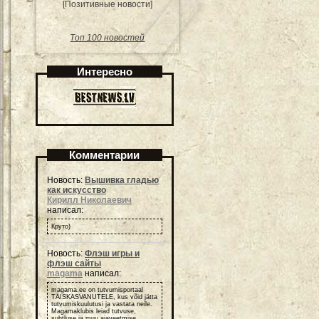
[Позитивные новости]
Топ 100 новостей
Интересно
Комментарии
Новость:
Вышивка гладью
как искусство
Кирилл Николаевич
написал:
Круто)
Новость:
Флэш игры и
флэш сайты
magama
написал:
magama.ee on tutvumisportaal
TÄISKASVANUTELE, kus võid jätta
tutvumiskuulutusi ja vastata neile.
Magamaklubis leiad tutvuse,
suhtluse ja muu ajaveetmise