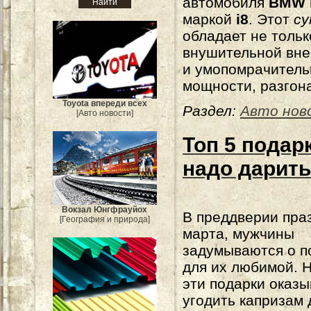
автомобиля
BMW
маркой
i8
. Этот
су
обладает не тольк
внушительной вне
и умопомрачитель
мощности, разгона
Toyota впереди всех
Раздел:
Авто нов
[Авто новости]
Топ 5 подар
надо дарить
Вокзал Юнгфрауйох
В преддверии пра
[География и природа]
марта, мужчины
задумываются о п
для их любимой. Н
эти подарки оказ
угодить капризам 