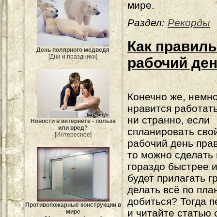
мире.
Раздел:
Рекорды
Как правил
День полярного медведя
[Дни и праздники]
рабочий де
Конечно же, немн
нравится работать
ни странно, если
Новости в интернете - польза
или вред?
спланировать сво
[Интересное]
рабочий день пра
то можно сделать 
гораздо быстрее и
будет прилагать г
делать всё по пла
добиться? Тогда п
Противопожарные конструкции в
и читайте статью 
мире