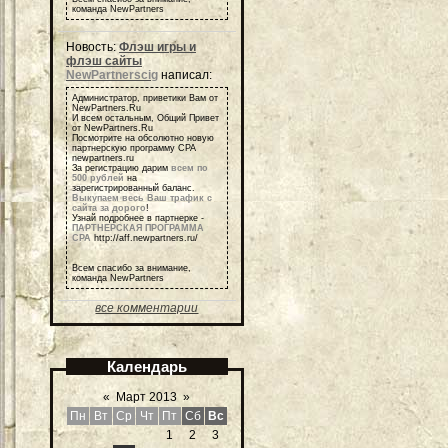
команда NewPartners
Новость:
Флэш игры и
флэш сайты
NewPartnerscig
написал:
Администратор, приветики Вам от
NewPartners.Ru
И всем остальным, Общий Привет
от NewPartners.Ru
Посмотрите на обсолютно новую
партнерскую программу СРА
newpartners.ru
За регистрацию дарим
всем по
500 рублей
на
зарегистрированный баланс.
Выкупаем весь Ваш трафик с
сайта за дорого
!
Узнай подробнее в партнерке -
ПАРТНЕРСКАЯ ПРОГРАММА
СРА
http://aff.newpartners.ru/
Всем спасибо за внимание,
команда NewPartners
все комментарии
Календарь
«
Март 2013
»
Пн
Вт
Ср
Чт
Пт
Сб
Вс
1
2
3