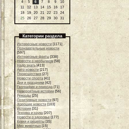
4
5
6
7
8
9
10
11
12
13
14
15
16
17
18
19
20
21
22
23
24
25
26
27
28
29
30
31
Категории раздела
Интересные новости
[1171]
Познавательные новости
[597]
Интересные факты
[338]
Новости о необычном
[58]
Надо знать
[413]
Авто новости
[217]
Происшествия
[27]
Новости спорта
[41]
Дни и праздники
[42]
География и природа
[71]
Невероятные истории
[56]
Рекорды
[25]
Позитивные новости
[97]
Хорошие новости
[103]
История
[31]
Техника и наука
[207]
Новости о здоровье
[177]
Кухня и рецепты
[35]
Мир животных
[15]