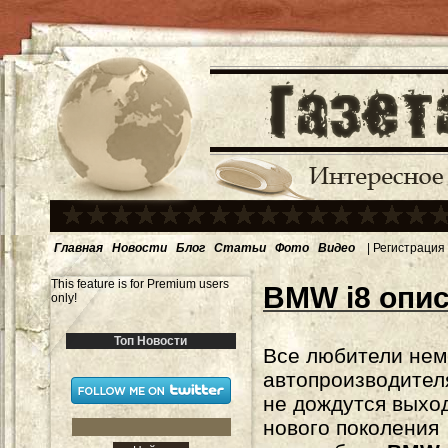
Главная
Новости
Блог
Статьи
Фото
Видео
|
Регистрация
This feature is for Premium users
BMW i8 опис
only!
Топ Новости
Все любители нем
автопроизводител
не дождутся выход
нового поколения