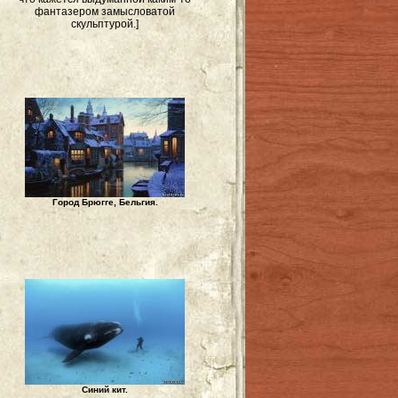
фантазером замысловатой
скульптурой.]
Город Брюгге, Бельгия.
Синий кит.