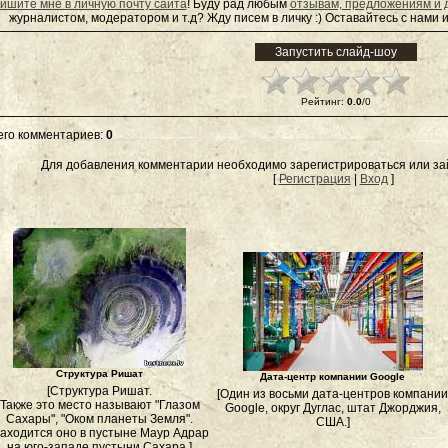
ишите мне в личную почту сайта
! Буду рад любым
отзывам, предложениям и 
журналистом, модератором и т.д? Жду писем в
личку
:) Оставайтесь с нами и
Рейтинг
:
0.0
/
0
его комментариев
:
0
Для добавления комментарии необходимо зарегистрироваться или зай
[
Регистрация
|
Вход
]
Структура Ришат
Дата-центр компании Google
[Структура Ришат.
[Один из восьми дата-центров компании
Также это место называют "Глазом
Google, округ Дуглас, штат Джорджия,
Сахары", "Оком планеты Земля".
США.]
аходится оно в пустыне Маур Адрар
на юго-западе пустыни Сахара.]