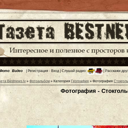
Фото
Видео
|
Регистрация
-
Вход
| Слушай радио:
| Расскажи дру
зета Bestnews.lv
»
Фотоальбом
» Категория
География
» Фотография
Стокгол
Фотография - Стокгол