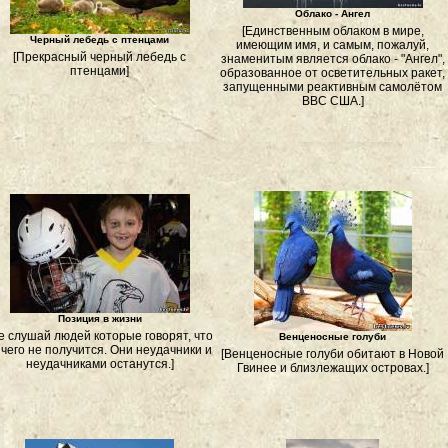
Облако - Ангел
[Единственным облаком в мире,
Черный лебедь с птенцами
имеющим имя, и самым, пожалуй,
[Прекрасный черный лебедь с
знаменитым является облако - "Ангел",
птенцами]
образованное от осветительных ракет,
запущенными реактивным самолётом
ВВС США.]
Позиция в жизни
е слушай людей которые говорят, что
Венценосные голуби
чего не получится. Они неудачники и
[Венценосные голуби обитают в Новой
неудачниками останутся.]
Гвинее и близлежащих островах.]