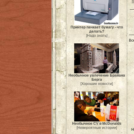
п
Принтер пачкает бумагу - что
делать?
[Надо знать]
Вс
Необычное увлечение Брайана
Берга
[Хорошие новости]
Необычное CV в McDonalds
[Невероятные истории]
Н