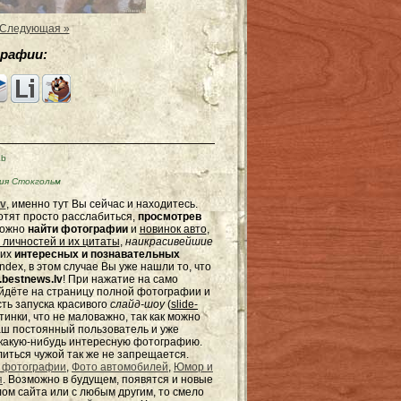
Следующая »
рафии:
Kb
ия Стокгольм
v
, именно тут Вы сейчас и находитесь.
отят просто расслабиться,
просмотрев
можно
найти фотографии
и
новинок авто
,
 личностей и их цитаты
,
наикрасивейшие
гих
интересных и познавательных
dex, в этом случае Вы уже нашли то, что
bestnews.lv
! При нажатие на само
ейдёте на страницу полной фотографии и
сть запуска красивого
слайд-шоу
(
slide-
тинки, что не маловажно, так как можно
наш постоянный пользователь и уже
ь какую-нибудь интересную фотографию.
елиться чужой так же не запрещается.
 фотографии
,
Фото автомобилей
,
Юмор и
я
. Возможно в будущем, появятся и новые
ом сайта или с любым другим, то смело