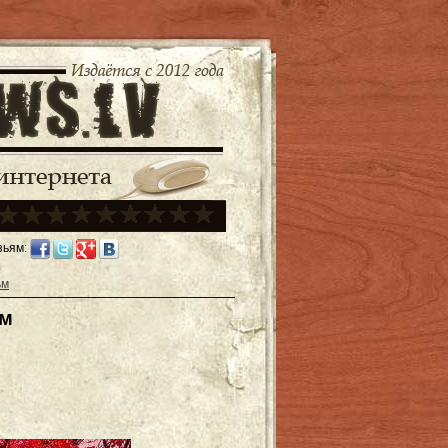
зьям:
ьм
ьм