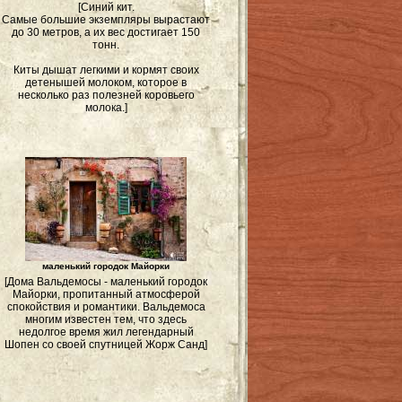
[Синий кит.
Самые большие экземпляры вырастают
до 30 метров, а их вес достигает 150
тонн.
Киты дышат легкими и кормят своих
детенышей молоком, которое в
несколько раз полезней коровьего
молока.]
маленький городок Майорки
[Дома Вальдемосы - маленький городок
Майорки, пропитанный атмосферой
спокойствия и романтики. Вальдемоса
многим известен тем, что здесь
недолгое время жил легендарный
Шопен со своей спутницей Жорж Санд]