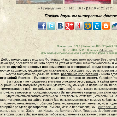
« Предыдущая
|
13
14
15
16
17
[
18
]
19
20
21
22
23
|
Покажи друзьям интересные фотог
Просмотров
: 3767 |
Размеры
: 486x328px/79.6
Дата
: 2013-05-11 |
Добавил
:
Admin_site
Эту страничку можно найти в интернете
Фото Географ
Добро пожаловать в
модуль Фотографий на новостном портале Bestnews.l
Зачастую, посетители нашего портала устают
читать тексты новостей
и х
есяток другой интересных информационных фотографий
, среди которых 
морных
картинок
,
красивые фотки животных
,
искусства
,
портреты известных
места матушки природы на земле
,
различные изобретения
и много дру
отографий
. Возможно Вы попали сюда через поисковые системы Google и Yan
Вы искали и не нуждаетесь в чтении
описания этого раздела сайта www.
зображение Вы получите увеличенную картинку, кликнув на название Вы пер
комментариев к ней - не забудьте оставить свой отзыв, так же есть возможно
show
), но в первом и последних случаях Вы не сможете увидеть описание кар
упустить смысл самого материала. Хотелось бы отметить, что если Вы 
зарегистрированы на сайте, тогда у Вас есть возможность и самому добавит
Конечно желательно, чтобы она была
уникальной в интернете
, но и под
тегорий в разделе фотографии немного, можно перечислить их -
Интересные
ешные картинки
,
Животные
,
Искусство
,
Великие Люди
,
Природа
,
Изобретени
категории. Если у Вас появилось любое предложение связанное с этим раздел