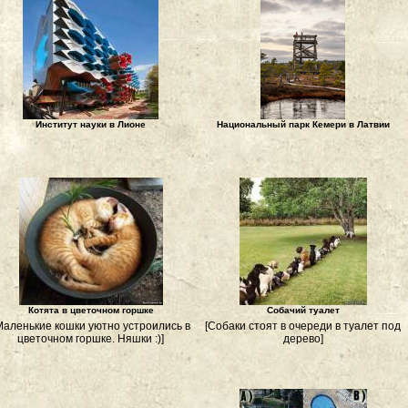
Институт науки в Лионе
Национальный парк Кемери в Латвии
Котята в цветочном горшке
Собачий туалет
Маленькие кошки уютно устроились в
[Собаки стоят в очереди в туалет под
цветочном горшке. Няшки :)]
дерево]