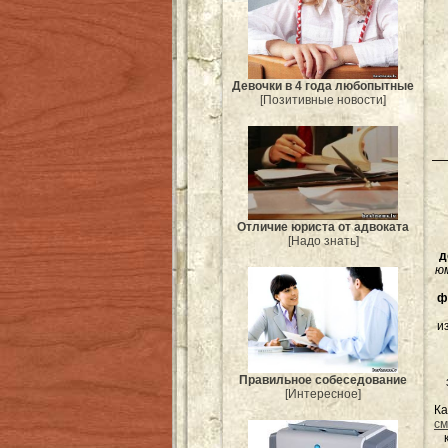
Девочки в 4 года любопытные
[Позитивные новости]
Отличие юриста от адвоката
[Надо знать]
д
ю
ф
и
Правильное собеседование
[Интересное]
Ка
см