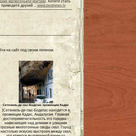
даже малюсенькой критики
. Хотите стать
 приводите друзей ...
www.bestnews.lv
ти на сайт под своим логином.
Сетениль-де-лас-Бодегас провинции Кадис
[Сетениль-де-лас-Бодегас находится в
провинции Кадис, Андалусия. Главная
достопримечательность это городка -
нависающие над домами и улицами
грозные многотонные своды скал. Город
настолько искусно выстроен между скал,
что кажется выдуманной каким-то