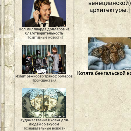
венецианской
архитектуры.]
Пол миллиарда долларов на
благотворительность
[Позитивные новости]
Котята бенгальской 
Избит режиссер трансформеров
[Происшествия]
Художественная ковка для
людей со вкусом
[Познавательные новости]