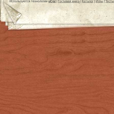
Используются технологии
uCoz
|
Гостевая книга
|
Каталог
|
Игры
|
Тесты