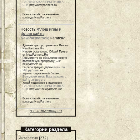
ПАРТНЕРСКАЯ ПРОГРАММА
СРА
http://newpartners.ru/
Всем спасибо за внимание,
команда NewPartners
Новость:
Флэш игры и
флэш сайты
NewPartnerscig
написал:
Администратор, приветики Вам от
NewPartners.Ru
И всем остальным, Общий Привет
от NewPartners.Ru
Посмотрите на обсолютно новую
партнерскую программу СРА
newpartners.ru
За регистрацию дарим
всем по
500 рублей
на
зарегистрированный баланс.
Выкупаем весь Ваш трафик с
сайта за дорого
!
Узнай подробнее в партнерке -
ПАРТНЕРСКАЯ ПРОГРАММА
СРА
http://aff.newpartners.ru/
Всем спасибо за внимание,
команда NewPartners
все комментарии
Категории раздела
Интересно
[272]