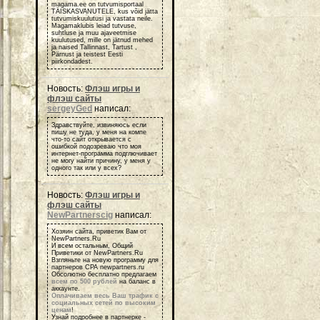
magama.ee on tutvumisportaal
TÄISKASVANUTELE, kus võid jätta
tutvumiskuulutusi ja vastata neile.
Magamaklubis leiad tutvuse,
suhtluse ja muu ajaveetmise
kuulutused, mille on jätnud mehed
ja naised Tallinnast, Tartust ,
Pärnust ja teistest Eesti
piirkondadest.
Новость:
Флэш игры и
флэш сайты
sergeyGed
написал:
Здравствуйте, извиняюсь если
пишу не туда, у меня на компе
что-то сайт открывается с
ошибкой подозреваю что моя
интернет-программа подглючивает
не могу найти причину, у меня у
одного так или у всех?
Новость:
Флэш игры и
флэш сайты
NewPartnerscig
написал:
Хозяин сайта, приветик Вам от
NewPartners.Ru
И всем остальным, Общий
Приветики от NewPartners.Ru
Взгляньте на новую программу для
партнеров СРА newpartners.ru
Обсолютно бесплатно предлагаем
всем по 500 рублей
на баланс в
аккаунте.
Оплачиваем весь Ваш трафик с
социальных сетей по высоким
ценам
!
Узнай подробнее в партнерке -