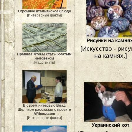
Огромное итальянское блюдо
[Интересные факты]
Рисунки на камнях
[Искусство - рису
на камнях.]
Правила, чтобы стать богатым
человеком
[Надо знать]
В своем интервью Влад
Щелчком рассказал о проекте
ARbooz.com
[Интересные факты]
Украинский кот