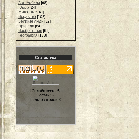
Автомобили
[68]
Юмор
[24]
Животные
[41]
Искусство
[102]
Великие люди
[32]
Природа
[84]
Изобретения
[61]
География
[188]
Статистика
Онлайн всего:
5
Гостей:
5
Пользователей:
0