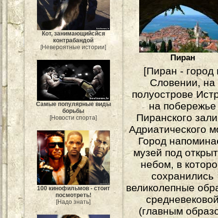
Кот, занимающийсйся
контрабандой
[Невероятные истории]
Пиран
[Пиран - город 
Словении, на
полуострове Истр
на побережье
Самые популярные виды
борьбы
Пиранского зал
[Новости спорта]
Адриатического м
Город напомина
музей под откры
небом, в котор
сохранились
великолепные обр
100 кинофильмов - стоит
посмотреть!
средневеково
[Надо знать]
(главным образ