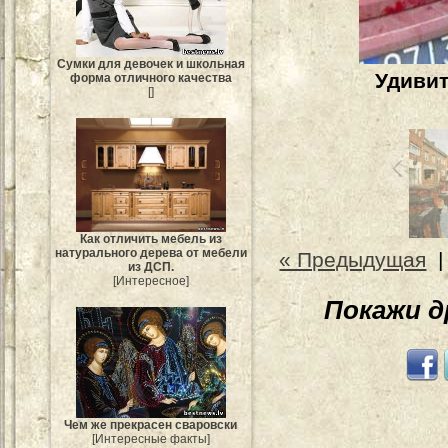
Сумки для девочек и школьная
Удивит
форма отличного качества
[]
Как отличить мебель из
натурального дерева от мебели
« Предыдущая
из ДСП.
[Интересное]
Покажи 
Чем же прекрасен сваровски
[Интересные факты]