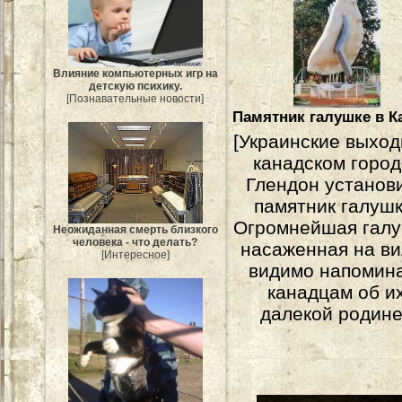
Влияние компьютерных игр на
детскую психику.
[Познавательные новости]
Памятник галушке в К
[Украинские выход
канадском город
Глендон установ
памятник галушк
Огромнейшая галу
Неожиданная смерть близкого
человека - что делать?
насаженная на ви
[Интересное]
видимо напомин
канадцам об и
далекой родине