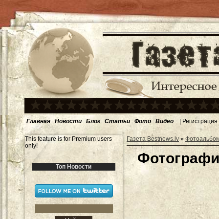
Главная
Новости
Блог
Статьи
Фото
Видео
|
Регистрация
This feature is for Premium users
Газета Bestnews.lv
»
Фотоальбо
only!
Фотография
Топ Новости