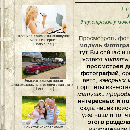
Пр
Эту страничку можн
Правила совместных покупок
Просмотреть фот
через интернет
модуль Фотогра
[Надо знать]
тут Вы сейчас и 
устают
читать
просмотрев д
фотографий
, с
авто
,
юморных
к
Эвакуаторы как новая
возможность передвижения авто
портреты известн
[Надо знать]
матушки природы
интересных и п
сюда через поис
уже нашли то, ч
этого раздел
Как стать счастливым
изображение 