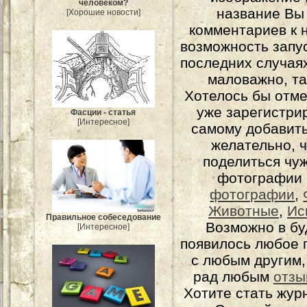
человеком?
название Вы
[Хорошие новости]
комментариев к н
возможность запу
последних случаях
маловажно, та
Хотелось бы отме
уже зарегистрир
Фасции - статья
[Интересное]
самому добавит
желательно, 
поделиться чуж
фотографии 
фотографии
,
Животные
,
Ис
Правильное собеседование
Возможно в бу
[Интересное]
появилось любое 
с любым другим,
рад любым
отзы
Хотите стать жур