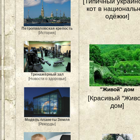
[Типичный украин
кот в националь
одёжки]
Петропавловская крепость
[История]
Тренажёрный зал
[Новости о здоровье]
"Живой" дом
[Красивый "Живо
дом]
Модель планеты Земля
[Рекорды]