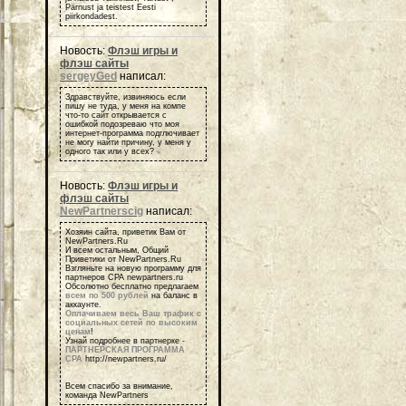
Pärnust ja teistest Eesti
piirkondadest.
Новость:
Флэш игры и
флэш сайты
sergeyGed
написал:
Здравствуйте, извиняюсь если
пишу не туда, у меня на компе
что-то сайт открывается с
ошибкой подозреваю что моя
интернет-программа подглючивает
не могу найти причину, у меня у
одного так или у всех?
Новость:
Флэш игры и
флэш сайты
NewPartnerscig
написал:
Хозяин сайта, приветик Вам от
NewPartners.Ru
И всем остальным, Общий
Приветики от NewPartners.Ru
Взгляньте на новую программу для
партнеров СРА newpartners.ru
Обсолютно бесплатно предлагаем
всем по 500 рублей
на баланс в
аккаунте.
Оплачиваем весь Ваш трафик с
социальных сетей по высоким
ценам
!
Узнай подробнее в партнерке -
ПАРТНЕРСКАЯ ПРОГРАММА
СРА
http://newpartners.ru/
Всем спасибо за внимание,
команда NewPartners