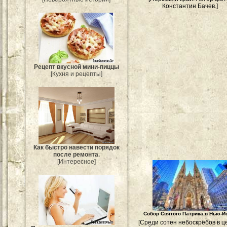
Константин Бачев.]
Рецепт вкусной мини-пиццы
[Кухня и рецепты]
Как быстро навести порядок
после ремонта.
[Интересное]
Собор Святого Патрика в Нью-Й
[Среди сотен небоскрёбов в ц