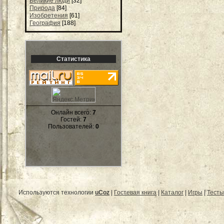
Великие люди
[32]
Природа
[84]
Изобретения
[61]
География
[188]
Статистика
Онлайн всего:
7
Гостей:
7
Пользователей:
0
Используются технологии
uCoz
|
Гостевая книга
|
Каталог
|
Игры
|
Тесты