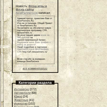
Новость:
Флэш игры и
флэш сайты
NewPartnerscig
написал:
Администратор, приветики Вам от
NewPartners.Ru
И всем остальным, Общий Привет
от NewPartners.Ru
Посмотрите на обсолютно новую
партнерскую программу СРА
newpartners.ru
За регистрацию дарим
всем по
500 рублей
на
зарегистрированный баланс.
Выкупаем весь Ваш трафик с
сайта за дорого
!
Узнай подробнее в партнерке -
ПАРТНЕРСКАЯ ПРОГРАММА
СРА
http://aff.newpartners.ru/
Всем спасибо за внимание,
команда NewPartners
все комментарии
Категории раздела
Интересно
[272]
Автомобили
[68]
Юмор
[24]
Животные
[41]
Искусство
[102]