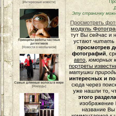
Пр
[Интересные новости]
Эту страничку можн
Просмотреть фот
модуль Фотогра
тут Вы сейчас и 
Принципы работы частных
устают
читать
детективов
просмотрев д
[Новости о необычном]
фотографий
, с
авто
,
юморных
к
портреты известн
матушки природы
интересных и п
Самые длинные волосы в мире
сюда через поис
[Рекорды]
уже нашли то, ч
этого раздел
изображение 
название Вы
комментариев к н