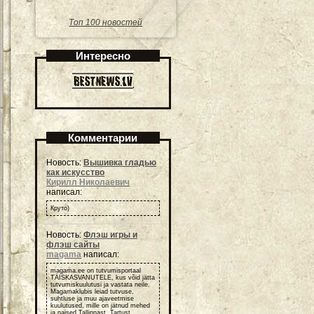
Топ 100 новостей
Интересно
Комментарии
Новость:
Вышивка гладью
как искусство
Кирилл Николаевич
написал:
Круто)
Новость:
Флэш игры и
флэш сайты
magama
написал:
magama.ee on tutvumisportaal
TÄISKASVANUTELE, kus võid jätta
tutvumiskuulutusi ja vastata neile.
Magamaklubis leiad tutvuse,
suhtluse ja muu ajaveetmise
kuulutused, mille on jätnud mehed
ja naised Tallinnast, Tartust ,