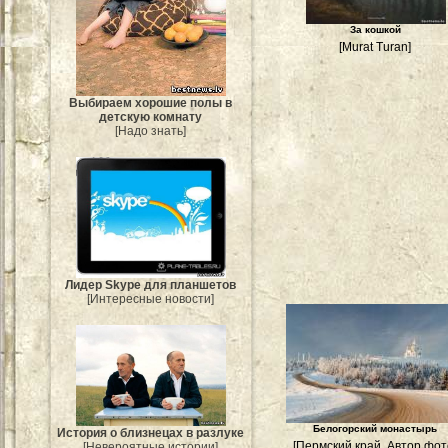
За кошкой
[Murat Turan]
Выбираем хорошие полы в
детскую комнату
[Надо знать]
Лидер Skype для планшетов
[Интересные новости]
Белогорский монастырь
История о близнецах в разлуке
[Пермский край. Автор фот
[Невероятные истории]