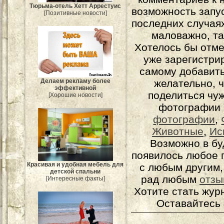
Тюрьма-отель Хетт Аррестуис
возможность запу
[Позитивные новости]
последних случаях
маловажно, та
Хотелось бы отме
уже зарегистрир
самому добавит
Делаем рекламу более
желательно, 
эффективной
поделиться чуж
[Хорошие новости]
фотографии 
фотографии
,
Животные
,
Ис
Возможно в бу
появилось любое 
Красивая и удобная мебель для
с любым другим,
детской спальни
рад любым
отзы
[Интересные факты]
Хотите стать жур
Оставайтесь 