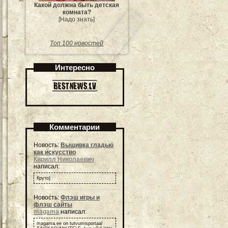
Какой должна быть детская
комната?
[Надо знать]
Топ 100 новостей
Интересно
Комментарии
Новость:
Вышивка гладью
как искусство
Кирилл Николаевич
написал:
Круто)
Новость:
Флэш игры и
флэш сайты
magama
написал:
magama.ee on tutvumisportaal