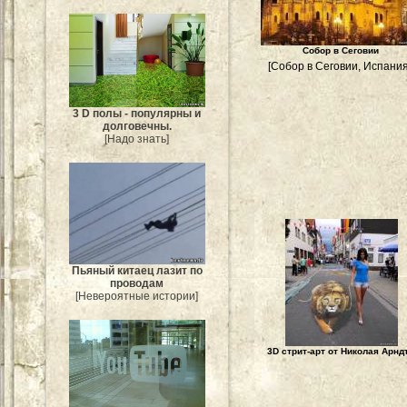
Собор в Сеговии
[Собор в Сеговии, Испания
3 D полы - популярны и
долговечны.
[Надо знать]
Пьяный китаец лазит по
проводам
[Невероятные истории]
3D стрит-арт от Николая Арнд