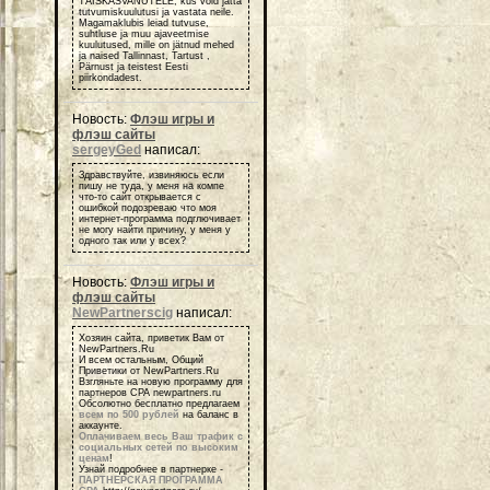
TÄISKASVANUTELE, kus võid jätta
tutvumiskuulutusi ja vastata neile.
Magamaklubis leiad tutvuse,
suhtluse ja muu ajaveetmise
kuulutused, mille on jätnud mehed
ja naised Tallinnast, Tartust ,
Pärnust ja teistest Eesti
piirkondadest.
Новость:
Флэш игры и
флэш сайты
sergeyGed
написал:
Здравствуйте, извиняюсь если
пишу не туда, у меня на компе
что-то сайт открывается с
ошибкой подозреваю что моя
интернет-программа подглючивает
не могу найти причину, у меня у
одного так или у всех?
Новость:
Флэш игры и
флэш сайты
NewPartnerscig
написал:
Хозяин сайта, приветик Вам от
NewPartners.Ru
И всем остальным, Общий
Приветики от NewPartners.Ru
Взгляньте на новую программу для
партнеров СРА newpartners.ru
Обсолютно бесплатно предлагаем
всем по 500 рублей
на баланс в
аккаунте.
Оплачиваем весь Ваш трафик с
социальных сетей по высоким
ценам
!
Узнай подробнее в партнерке -
ПАРТНЕРСКАЯ ПРОГРАММА