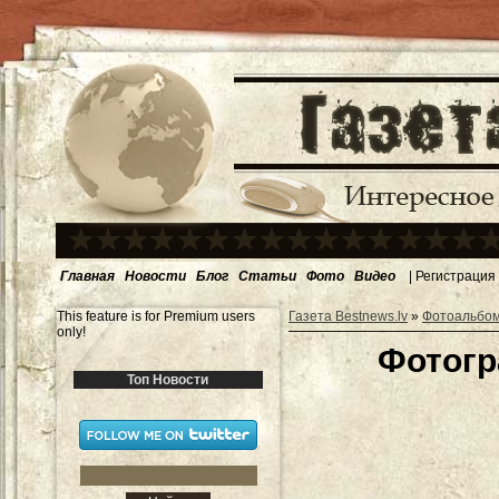
Главная
Новости
Блог
Статьи
Фото
Видео
|
Регистрация
This feature is for Premium users
Газета Bestnews.lv
»
Фотоальбо
only!
Фотогр
Топ Новости