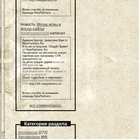
СРА
http://newpartners.ru/
Всем спасибо за внимание,
команда NewPartners
Новость:
Флэш игры и
флэш сайты
NewPartnerscig
написал:
Администратор, приветики Вам от
NewPartners.Ru
И всем остальным, Общий Привет
от NewPartners.Ru
Посмотрите на обсолютно новую
партнерскую программу СРА
newpartners.ru
За регистрацию дарим
всем по
500 рублей
на
зарегистрированный баланс.
Выкупаем весь Ваш трафик с
сайта за дорого
!
Узнай подробнее в партнерке -
ПАРТНЕРСКАЯ ПРОГРАММА
СРА
http://aff.newpartners.ru/
Всем спасибо за внимание,
команда NewPartners
все комментарии
Категории раздела
Интересно
[272]
Автомобили
[68]