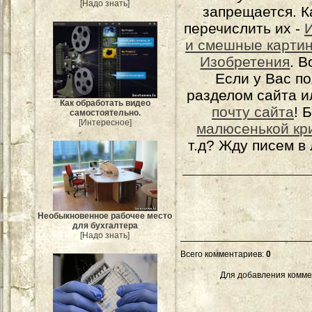
[Надо знать]
запрещается. К
перечислить их -
и смешные карти
Изобретения
. 
Если у Вас п
разделом сайта и
Как обработать видео
почту сайта
! 
самостоятельно.
[Интересное]
малюсенькой кр
т.д? Жду писем в
Необыкновенное рабочее место
для бухгалтера
[Надо знать]
Всего комментариев
:
0
Для добавления комме