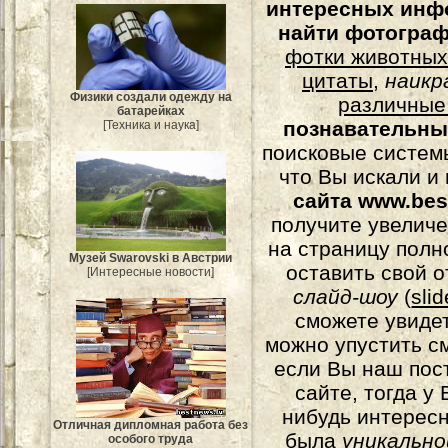
интересных инф
найти фотогра
фотки животных
цитаты
,
наикр
Физики создали одежду на
различные
батарейках
познавательны
[Техника и наука]
поисковые системы
что Вы искали и
сайта www.bes
получите увеличе
на страницу полн
Музей Swarovski в Австрии
оставить свой о
[Интересные новости]
слайд-шоу
(
sli
сможете увидет
можно упустить с
если Вы наш пос
сайте, тогда у
нибудь интерес
Отличная дипломная работа без
была
уникально
особого труда