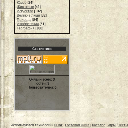
Юмор
[24]
Животные
[41]
Искусство
[102]
Великие люди
[32]
Природа
[84]
Изобретения
[61]
География
[188]
Статистика
Онлайн всего:
3
Гостей:
3
Пользователей:
0
Используются технологии
uCoz
|
Гостевая книга
|
Каталог
|
Игры
|
Тесты