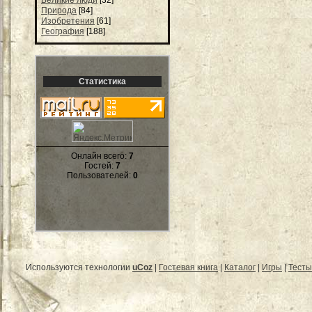
Природа
[84]
Изобретения
[61]
География
[188]
Статистика
Онлайн всего:
7
Гостей:
7
Пользователей:
0
Используются технологии
uCoz
|
Гостевая книга
|
Каталог
|
Игры
|
Тесты