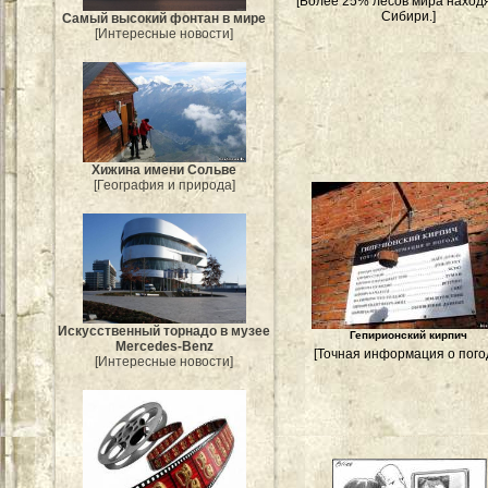
[Более 25% лесов мира находя
Сибири.]
Самый высокий фонтан в мире
[Интересные новости]
Хижина имени Сольве
[География и природа]
Искусственный торнадо в музее
Гепирионский кирпич
Mercedes-Benz
[Точная информация о пого
[Интересные новости]