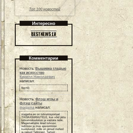
Топ 100 новостей
Интересно
Комментарии
Новость:
Вышивка гладью
как искусство
Кирилл Николаевич
написал:
Круто)
Новость:
Флэш игры и
флэш сайты
magama
написал:
magama.ee on tutvumisportaal
TÄISKASVANUTELE, kus võid jätta
tutvumiskuulutusi ja vastata neile.
Magamaklubis leiad tutvuse,
suhtluse ja muu ajaveetmise
kuulutused, mille on jätnud mehed
ja naised Tallinnast, Tartust ,