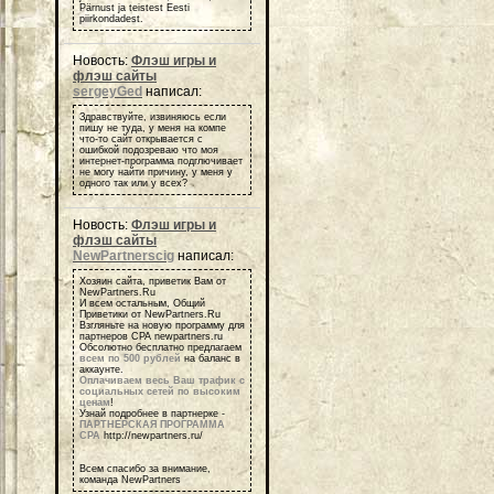
Pärnust ja teistest Eesti
piirkondadest.
Новость:
Флэш игры и
флэш сайты
sergeyGed
написал:
Здравствуйте, извиняюсь если
пишу не туда, у меня на компе
что-то сайт открывается с
ошибкой подозреваю что моя
интернет-программа подглючивает
не могу найти причину, у меня у
одного так или у всех?
Новость:
Флэш игры и
флэш сайты
NewPartnerscig
написал:
Хозяин сайта, приветик Вам от
NewPartners.Ru
И всем остальным, Общий
Приветики от NewPartners.Ru
Взгляньте на новую программу для
партнеров СРА newpartners.ru
Обсолютно бесплатно предлагаем
всем по 500 рублей
на баланс в
аккаунте.
Оплачиваем весь Ваш трафик с
социальных сетей по высоким
ценам
!
Узнай подробнее в партнерке -
ПАРТНЕРСКАЯ ПРОГРАММА
СРА
http://newpartners.ru/
Всем спасибо за внимание,
команда NewPartners