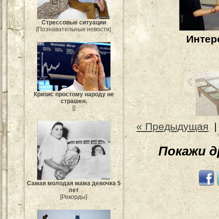
Стрессовые ситуации
[Познавательные новости]
Интер
Кризис простому народу не
страшен.
[]
« Предыдущая
Покажи 
Самая молодая мама девочка 5
лет
[Рекорды]