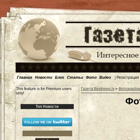
Главная
Новости
Блог
Статьи
Фото
Видео
|
Регистрация
This feature is for Premium users
Газета Bestnews.lv
»
Фотоальбо
only!
Фо
Топ Новости