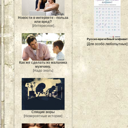
Новости в интернете - польза
или вред?
[Интересное]
Русско-врачебный алфавит
[Для особо любопытных]
Как же сделать из мальчика
мужчину.
[Надо знать]
Спящие воры
[Невероятные истории]