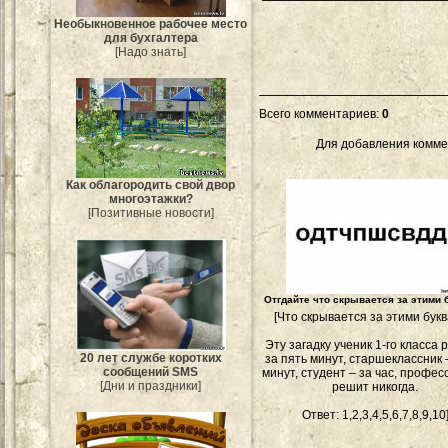
Необыкновенное рабочее место
для бухгалтера
[Надо знать]
Всего комментариев
:
0
Для добавления комме
Как облагородить свой двор
многоэтажки?
[Позитивные новости]
Отгдайте что скрывается за этими 
[Что скрывается за этими бук
Эту загадку ученик 1-го класса
20 лет службе коротких
за пять минут, старшеклассник 
сообщений SMS
минут, студент – за час, професс
[Дни и праздники]
решит никогда.
Ответ: 1,2,3,4,5,6,7,8,9,10