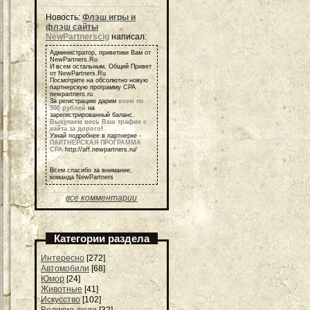
Новость:
Флэш игры и
флэш сайты
NewPartnerscig
написал:
Администратор, приветики Вам от
NewPartners.Ru
И всем остальным, Общий Привет
от NewPartners.Ru
Посмотрите на обсолютно новую
партнерскую программу СРА
newpartners.ru
За регистрацию дарим
всем по
500 рублей
на
зарегистрированный баланс.
Выкупаем весь Ваш трафик с
сайта за дорого
!
Узнай подробнее в партнерке -
ПАРТНЕРСКАЯ ПРОГРАММА
СРА
http://aff.newpartners.ru/
Всем спасибо за внимание,
команда NewPartners
все комментарии
Категории раздела
Интересно
[272]
Автомобили
[68]
Юмор
[24]
Животные
[41]
Искусство
[102]
Великие люди
[32]