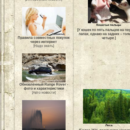
Кошачьи пальцы
[У кошек по пять пальцев на п
лапах, однако на задних – тол
Правила совместных покупок
четыре.]
через интернет
[Надо знать]
Обновлённый Range Rover -
фото и характеристики
[Авто новости]
Леса