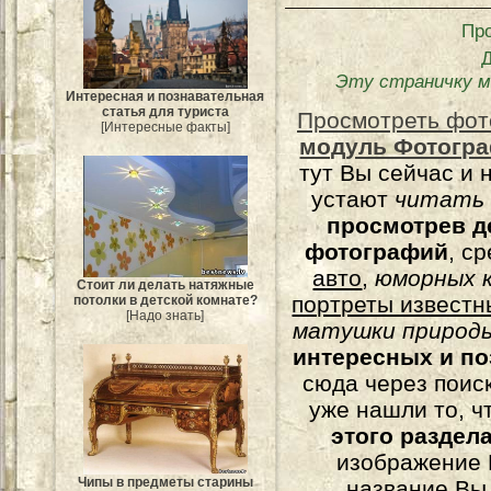
Пр
Эту страничку м
Интересная и познавательная
статья для туриста
Просмотреть фот
[Интересные факты]
модуль Фотогра
тут Вы сейчас и 
устают
читать
просмотрев д
фотографий
, с
авто
,
юморных
к
Стоит ли делать натяжные
портреты известн
потолки в детской комнате?
[Надо знать]
матушки природы
интересных и п
сюда через поис
уже нашли то, ч
этого раздел
изображение 
Чипы в предметы старины
название Вы