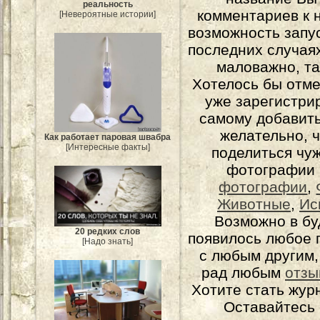
реальность
комментариев к н
[Невероятные истории]
возможность запу
последних случаях
маловажно, та
Хотелось бы отме
уже зарегистрир
самому добавит
желательно, 
Как работает паровая швабра
[Интересные факты]
поделиться чуж
фотографии 
фотографии
,
Животные
,
Ис
Возможно в бу
20 редких слов
появилось любое 
[Надо знать]
с любым другим,
рад любым
отзы
Хотите стать жур
Оставайтесь 