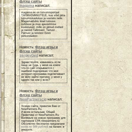
флэш сайты
magama
написал:
magama.ee on tutvumisportaal
TÄISKASVANUTELE, kus võid jätta
tutvumiskuulutusi ja vastata neile.
Magamaklubis leiad tutvuse,
suhtluse ja muu ajaveetmise
kuulutused, mille on jätnud mehed
ja naised Tallinnast, Tartust ,
Pärnust ja teistest Eesti
piirkondadest.
Новость:
Флэш игры и
флэш сайты
sergeyGed
написал:
Здравствуйте, извиняюсь если
пишу не туда, у меня на компе
что-то сайт открывается с
ошибкой подозреваю что моя
интернет-программа подглючивает
не могу найти причину, у меня у
одного так или у всех?
Новость:
Флэш игры и
флэш сайты
NewPartnerscig
написал:
Хозяин сайта, приветик Вам от
NewPartners.Ru
И всем остальным, Общий
Приветики от NewPartners.Ru
Взгляньте на новую программу для
партнеров СРА newpartners.ru
Обсолютно бесплатно предлагаем
всем по 500 рублей
на баланс в
аккаунте.