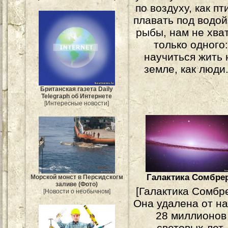
по воздуху, как пт
плавать под водой,
рыбы, нам не хва
только одного
научиться жить 
земле, как люди.
Британская газета Daily
Telegraph об Интернете
[Интересные новости]
Галактика Сомбре
Морской монст в Персидскогм
заливе (Фото)
[Галактика Сомбр
[Новости о необычном]
Она удалена от на
28 миллионов
световых лет.