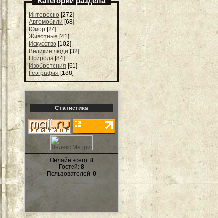
Категории раздела
Интересно
[272]
Автомобили
[68]
Юмор
[24]
Животные
[41]
Искусство
[102]
Великие люди
[32]
Природа
[84]
Изобретения
[61]
География
[188]
Статистика
Онлайн всего:
8
Гостей:
8
Пользователей:
0