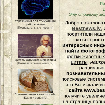
Пр
Эту страничку мо
Упражнения для стимуляции
Добро пожалова
работы мозга
Bestnews.lv
,
[Познавательные новости]
посетители наш
хотят прост
интересных инф
найти фотогра
фотки животных
Цитаты Альберта Эйнштейна
цитаты
,
наикр
[Познавательные новости]
различные
познавательны
поисковые системы
что Вы искали и
сайта www.bes
Приготовление живого хлеба.
получите увеличе
[Кухня и рецепты]
на страницу полн