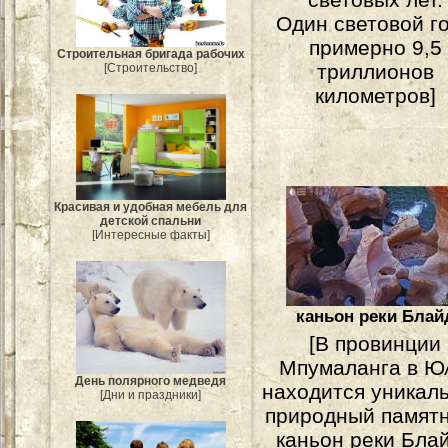
Один световой го
примерно 9,5
Строительная бригада рабочих
триллионов
[Строительство]
километров]
Красивая и удобная мебель для
детской спальни
[Интересные факты]
каньон реки Блай
[В провинции
Мпумаланга в Ю
День полярного медведя
находится уникал
[Дни и праздники]
природный памятн
каньон реки Блай