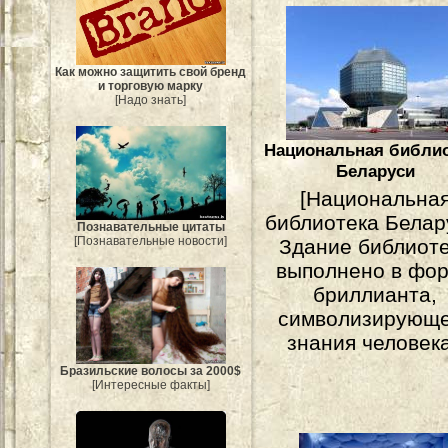
Как можно защитить свой бренд
и торговую марку
[Надо знать]
Национальная библи
Беларуси
[Национальна
библиотека Белар
Познавательные цитаты
[Познавательные новости]
Здание библиот
выполнено в фо
бриллианта,
символизирующ
знания человека
Бразильские волосы за 2000$
[Интересные факты]