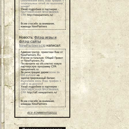
Оплачиваем весь Ваш трафик с
социальных сетей по высоким
ценам
!
Узнай подробнее в партнерке -
ПАРТНЕРСКАЯ ПРОГРАММА
СРА
http://newpartners.ru/
Всем спасибо за внимание,
команда NewPartners
Новость:
Флэш игры и
флэш сайты
NewPartnerscig
написал:
Администратор, приветики Вам от
NewPartners.Ru
И всем остальным, Общий Привет
от NewPartners.Ru
Посмотрите на обсолютно новую
партнерскую программу СРА
newpartners.ru
За регистрацию дарим
всем по
500 рублей
на
зарегистрированный баланс.
Выкупаем весь Ваш трафик с
сайта за дорого
!
Узнай подробнее в партнерке -
ПАРТНЕРСКАЯ ПРОГРАММА
СРА
http://aff.newpartners.ru/
Всем спасибо за внимание,
команда NewPartners
все комментарии