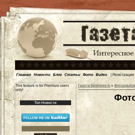
Главная
Новости
Блог
Статьи
Фото
Видео
|
Регистрация
This feature is for Premium users
Газета Bestnews.lv
»
Фотоальбо
only!
Фото
Топ Новости