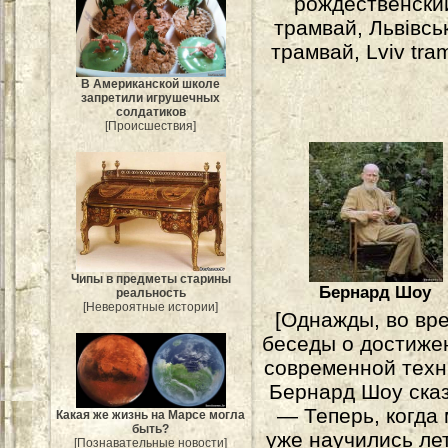
рождественски
трамвай, Львівсь
трамвай, Lviv tram
В Американской школе
запретили игрушечных
солдатиков
[Происшествия]
Чипы в предметы старины
Бернард Шоу
реальность
[Невероятные истории]
[Однажды, во вр
беседы о достиже
современной техн
Бернард Шоу ска
— Теперь, когда
Какая же жизнь на Марсе могла
быть?
уже научились ле
[Познавательные новости]