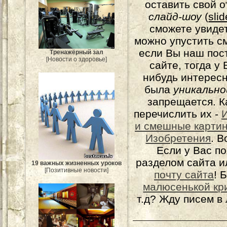
оставить свой о
слайд-шоу
(
sli
сможете увидет
можно упустить с
если Вы наш пос
Тренажёрный зал
[Новости о здоровье]
сайте, тогда у
нибудь интерес
была
уникально
запрещается. К
перечислить их -
и смешные карти
Изобретения
. 
Если у Вас п
разделом сайта и
19 важных жизненных уроков
[Позитивные новости]
почту сайта
! 
малюсенькой кр
т.д? Жду писем в