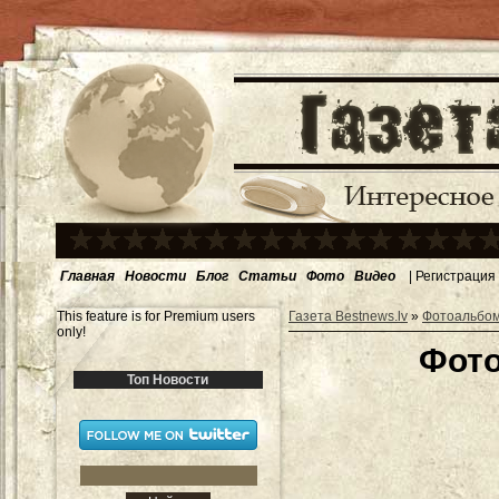
Главная
Новости
Блог
Статьи
Фото
Видео
|
Регистрация
This feature is for Premium users
Газета Bestnews.lv
»
Фотоальбо
only!
Фото
Топ Новости