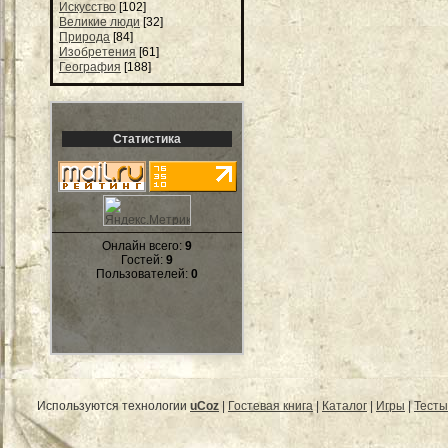
Искусство
[102]
Великие люди
[32]
Природа
[84]
Изобретения
[61]
География
[188]
Статистика
Онлайн всего:
9
Гостей:
9
Пользователей:
0
Используются технологии
uCoz
|
Гостевая книга
|
Каталог
|
Игры
|
Тесты