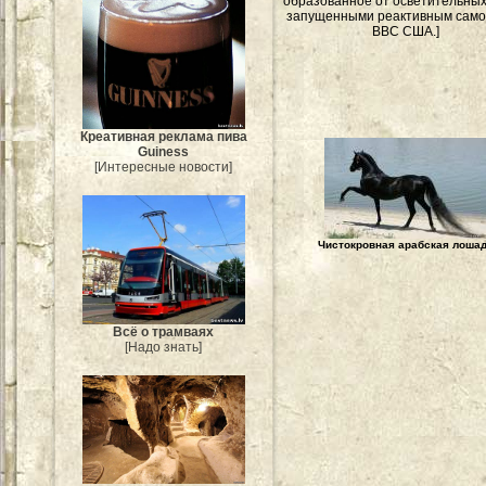
образованное от осветительных
запущенными реактивным сам
ВВС США.]
Креативная реклама пива
Guiness
[Интересные новости]
Чистокровная арабская лоша
Всё о трамваях
[Надо знать]