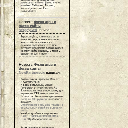
kuulutused, mille on jätnud mehed
ja naised Tallinnast, Tartust ,
Pärnust ja teistest Eesti
piirkondadest.
Новость:
Флэш игры и
флэш сайты
sergeyGed
написал:
Здравствуйте, извиняюсь если
пишу не туда, у меня на компе
что-то сайт открывается с
ошибкой подозреваю что моя
интернет-программа подглючивает
не могу найти причину, у меня у
одного так или у всех?
Новость:
Флэш игры и
флэш сайты
NewPartnerscig
написал:
Хозяин сайта, приветик Вам от
NewPartners.Ru
И всем остальным, Общий
Приветики от NewPartners.Ru
Взгляньте на новую программу для
партнеров СРА newpartners.ru
Обсолютно бесплатно предлагаем
всем по 500 рублей
на баланс в
аккаунте.
Оплачиваем весь Ваш трафик с
социальных сетей по высоким
ценам
!
Узнай подробнее в партнерке -
ПАРТНЕРСКАЯ ПРОГРАММА
СРА
http://newpartners.ru/
Всем спасибо за внимание,