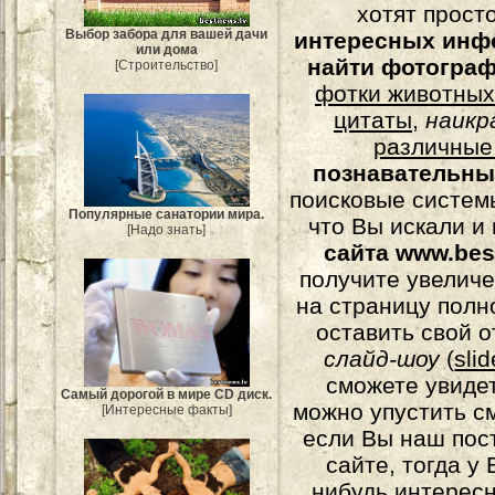
хотят прост
Выбор забора для вашей дачи
интересных инф
или дома
найти фотогра
[Строительство]
фотки животных
цитаты
,
наикр
различные
познавательны
поисковые системы
Популярные санатории мира.
что Вы искали и
[Надо знать]
сайта www.bes
получите увеличе
на страницу полн
оставить свой о
слайд-шоу
(
sli
сможете увидет
Самый дорогой в мире CD диск.
можно упустить с
[Интересные факты]
если Вы наш пос
сайте, тогда у
нибудь интерес