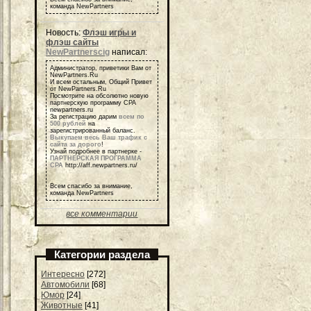
команда NewPartners
Новость:
Флэш игры и
флэш сайты
NewPartnerscig
написал:
Администратор, приветики Вам от
NewPartners.Ru
И всем остальным, Общий Привет
от NewPartners.Ru
Посмотрите на обсолютно новую
партнерскую программу СРА
newpartners.ru
За регистрацию дарим
всем по
500 рублей
на
зарегистрированный баланс.
Выкупаем весь Ваш трафик с
сайта за дорого
!
Узнай подробнее в партнерке -
ПАРТНЕРСКАЯ ПРОГРАММА
СРА
http://aff.newpartners.ru/
Всем спасибо за внимание,
команда NewPartners
все комментарии
Категории раздела
Интересно
[272]
Автомобили
[68]
Юмор
[24]
Животные
[41]