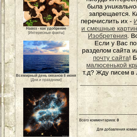
была
уникально
запрещается. К
перечислить их -
и смешные карти
Навоз - как удобрение
[Интересные факты]
Изобретения
. 
Если у Вас п
разделом сайта и
почту сайта
! 
малюсенькой кр
т.д? Жду писем в
Всемирный день океанов 8 июня
[Дни и праздники]
Всего комментариев
:
0
Для добавления комме