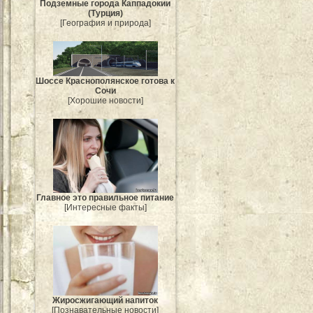
Подземные города Каппадокии
(Турция)
[География и природа]
Шоссе Краснополянское готова к
Сочи
[Хорошие новости]
Главное это правильное питание
[Интересные факты]
Жиросжигающий напиток
[Познавательные новости]