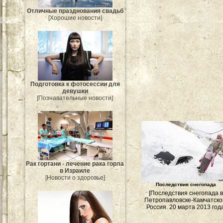
Отличные празднования свадьб
[Хорошие новости]
Подготовка к фотосессии для
девушки
[Познавательные новости]
Рак гортани - лечение рака горла
в Израиле
[Новости о здоровье]
Последствия снегопада
[Последствия снегопада 
Петропавловске-Камчатско
Россия. 20 марта 2013 год