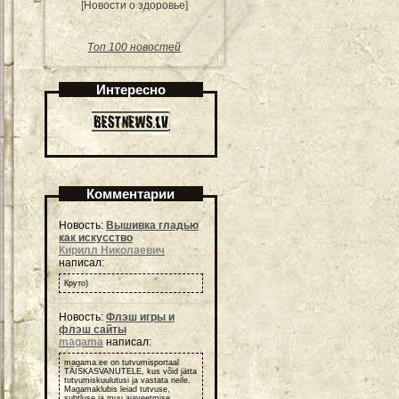
[Новости о здоровье]
Топ 100 новостей
Интересно
Комментарии
Новость:
Вышивка гладью
как искусство
Кирилл Николаевич
написал:
Круто)
Новость:
Флэш игры и
флэш сайты
magama
написал:
magama.ee on tutvumisportaal
TÄISKASVANUTELE, kus võid jätta
tutvumiskuulutusi ja vastata neile.
Magamaklubis leiad tutvuse,
suhtluse ja muu ajaveetmise