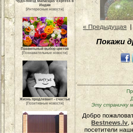
Чудо-поезд Maharajas’ Express в
Индии
[Интересные новости]
« Предыдущая
Покажи 
Правильный выбор цветов
[Познавательные новости]
Пр
Жизнь продлевает - счастье
[Позитивные новости]
Эту страничку 
Добро пожалова
Bestnews.lv
,
посетители наш