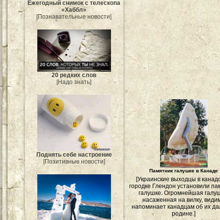
Ежегодный снимок с телескопа
«Хаббл»
[Познавательные новости]
20 редких слов
[Надо знать]
Поднять себе настроение
[Позитивные новости]
Памятник галушке в Канаде
[Украинские выходцы в канад
городке Глендон установили па
галушке. Огромнейшая галуш
насаженная на вилку, види
напоминает канадцам об их да
родине.]