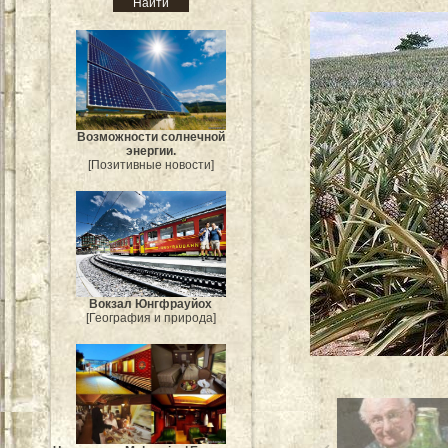
Возможности солнечной
энергии.
[Позитивные новости]
Вокзал Юнгфрауйох
[География и природа]