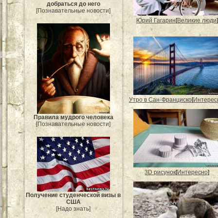
добраться до него
[Познавательные новости]
Юрий Гагарин
[
Великие люди
]
Утро в Сан-Франциско
[
Интерес
Правила мудрого человека
[Познавательные новости]
3D рисунок
[
Интересно
]
Получение студенческой визы в
США
[Надо знать]