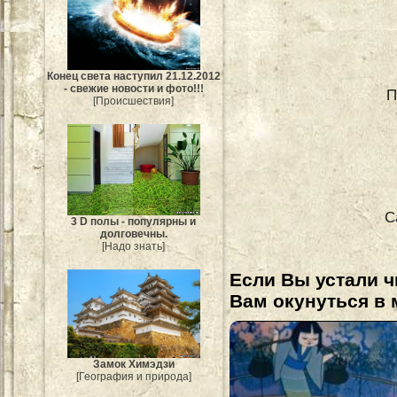
Конец света наступил 21.12.2012
- свежие новости и фото!!!
П
[Происшествия]
С
3 D полы - популярны и
долговечны.
[Надо знать]
Если Вы устали ч
Вам окунуться в 
Замок Химэдзи
[География и природа]