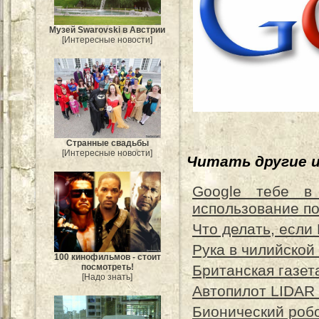
Музей Swarovski в Австрии
[Интересные новости]
Странные свадьбы
[Интересные новости]
Читать другие 
Google тебе в
использование по
Что делать, если
Рука в чилийской
100 кинофильмов - стоит
посмотреть!
Британская газета
[Надо знать]
Автопилот LIDAR 
Бионический роб