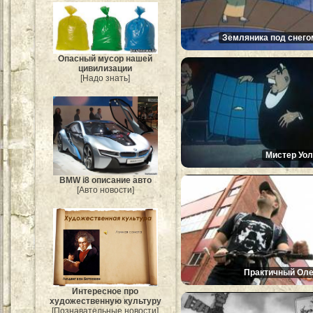
Земляника под снего
Опасный мусор нашей
цивилизации
[Надо знать]
Мистер Уол
BMW i8 описание авто
[Авто новости]
Практичный Оле
Интересное про
художественную культуру
[Познавательные новости]