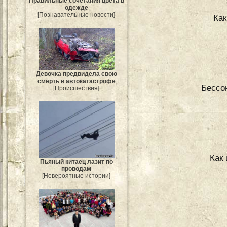
Правильные сочетания цвета в
одежде
[Познавательные новости]
Ка
Девочка предвидела свою
смерть в автокатастрофе
Бессон
[Происшествия]
Как
Пьяный китаец лазит по
проводам
[Невероятные истории]