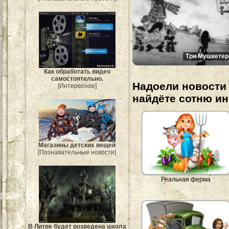
Три Мушкетер
Как обработать видео
самостоятельно.
Надоели новости 
[Интересное]
найдёте сотню и
Магазины детских вещей
[Познавательные новости]
Реальная ферма
В Литве будет возведена школа