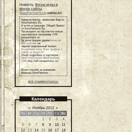
Новость:
Флэш игры и
флэш сайты
NewPartnerscig
написал:
Администратор, приветики Вам от
NewPartners.Ru
И всем остальным, Общий Привет
от NewPartners.Ru
Посмотрите на обсолютно новую
партнерскую программу СРА
newpartners.ru
За регистрацию дарим
всем по
500 рублей
на
зарегистрированный баланс.
Выкупаем весь Ваш трафик с
сайта за дорого
!
Узнай подробнее в партнерке -
ПАРТНЕРСКАЯ ПРОГРАММА
СРА
http://aff.newpartners.ru/
Всем спасибо за внимание,
команда NewPartners
все комментарии
Календарь
«
Ноябрь 2012
»
Пн
Вт
Ср
Чт
Пт
Сб
Вс
1
2
3
4
5
6
7
8
9
10
11
12
13
14
15
16
17
18