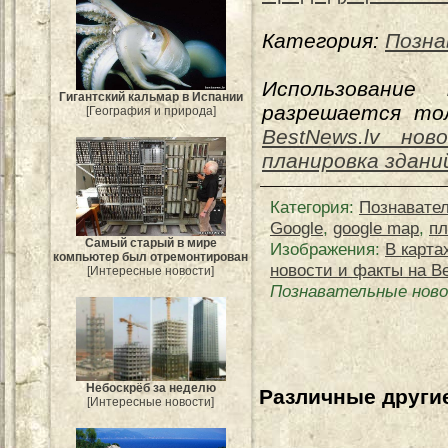
Категория:
Позна
Использование
Гигантский кальмар в Испании
разрешается тол
[География и природа]
BestNews.lv нов
планировка здани
Категория
:
Познавате
Google
,
google map
,
пл
Самый старый в мире
Изображения:
В карта
компьютер был отремонтирован
новости и факты на Be
[Интересные новости]
Познавательные ново
Небоскрёб за неделю
Различные другие
[Интересные новости]