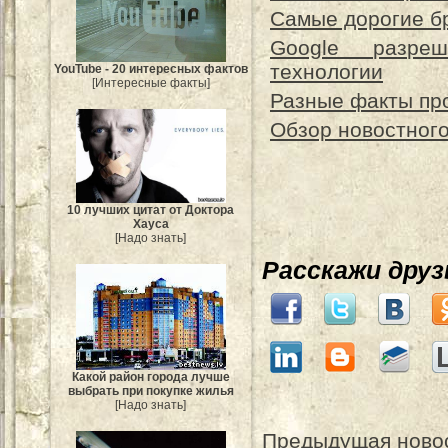
Самые дорогие б
Google разреш
технологии
YouTube - 20 интересных фактов
[Интересные факты]
Разные факты пр
Обзор новостног
10 лучших цитат от Доктора
Хауса
[Надо знать]
Расскажи дру
Какой район города лучше
выбрать при покупке жилья
[Надо знать]
Предыдущая ново