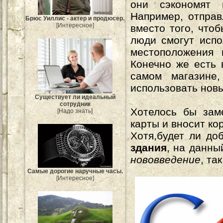
они сэкономят 
Например, отправ
Брюс Уиллис - актер и продюсер.
[Интересное]
вместо того, что
люди смогут исп
местоположения 
Конечно же есть 
самом магазине
использовать нов
Существует ли идеальный
сотрудник
Хотелось бы зам
[Надо знать]
карты и вносит ко
Хотя,будет ли до
здания
, на данны
нововведение
, та
Самые дорогие наручные часы.
[Интересное]