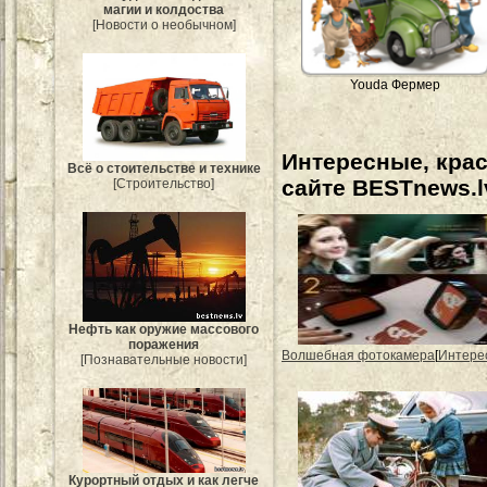
магии и колдоства
[Новости о необычном]
Youda Фермер
Интересные, кра
Всё о стоительстве и технике
сайте BESTnews.l
[Строительство]
Нефть как оружие массового
поражения
Волшебная фотокамера
[
Интере
[Познавательные новости]
Курортный отдых и как легче