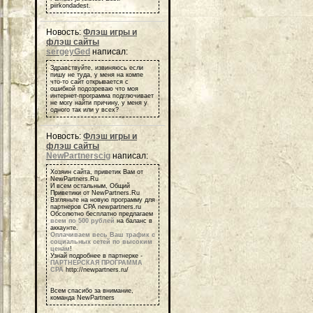
piirkondadest.
Новость:
Флэш игры и
флэш сайты
sergeyGed
написал:
Здравствуйте, извиняюсь если
пишу не туда, у меня на компе
что-то сайт открывается с
ошибкой подозреваю что моя
интернет-программа подглючивает
не могу найти причину, у меня у
одного так или у всех?
Новость:
Флэш игры и
флэш сайты
NewPartnerscig
написал:
Хозяин сайта, приветик Вам от
NewPartners.Ru
И всем остальным, Общий
Приветики от NewPartners.Ru
Взгляньте на новую программу для
партнеров СРА newpartners.ru
Обсолютно бесплатно предлагаем
всем по 500 рублей
на баланс в
аккаунте.
Оплачиваем весь Ваш трафик с
социальных сетей по высоким
ценам
!
Узнай подробнее в партнерке -
ПАРТНЕРСКАЯ ПРОГРАММА
СРА
http://newpartners.ru/
Всем спасибо за внимание,
команда NewPartners