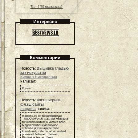
Топ 100 новостей
Интересно
Комментарии
Новость:
Вышивка гладью
как искусство
Кирилл Николаевич
написал:
Круто)
Новость:
Флэш игры и
флэш сайты
magama
написал:
magama.ee on tutvumisportaal
TÄISKASVANUTELE, kus võid jätta
tutvumiskuulutusi ja vastata neile.
Magamaklubis leiad tutvuse,
suhtluse ja muu ajaveetmise
kuulutused, mille on jätnud mehed
ja naised Tallinnast, Tartust ,
Pärnust ja teistest Eesti