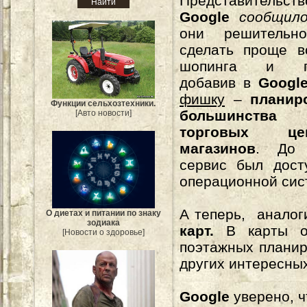
Представительст
Google
сообщил
они решительн
сделать проще в
шопинга и пу
добавив в
Googl
фишку
–
планир
Функции сельхозтехники.
большинства
[Авто новости]
торговых ц
магазинов
. До 
сервис был дост
операционной сис
А теперь, аналог
О диетах и питании по знаку
зодиака
карт.
В карты 
[Новости о здоровье]
поэтажных планир
других интересных
Google
уверено, 