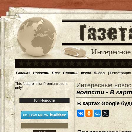
Главная
Новости
Блог
Статьи
Фото
Видео
|
Регистрация
This feature is for Premium users
Интересные новос
only!
новости - В кар
Топ Новости
В картах Google бу