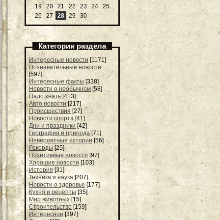
19
20
21
22
23
24
25
26
27
28
29
30
Категории раздела
Интересные новости
[1171]
Познавательные новости
[597]
Интересные факты
[338]
Новости о необычном
[58]
Надо знать
[413]
Авто новости
[217]
Происшествия
[27]
Новости спорта
[41]
Дни и праздники
[42]
География и природа
[71]
Невероятные истории
[56]
Рекорды
[25]
Позитивные новости
[97]
Хорошие новости
[103]
История
[31]
Техника и наука
[207]
Новости о здоровье
[177]
Кухня и рецепты
[35]
Мир животных
[15]
Строительство
[159]
Интересное
[397]