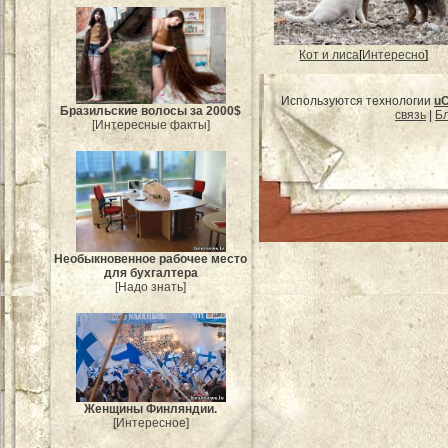
Кот и лиса
[
Интересно
]
Используются технологии
u
Бразильские волосы за 2000$
связь
|
Бл
[Интересные факты]
Необыкновенное рабочее место
для бухгалтера
[Надо знать]
Женщины Финляндии.
[Интересное]