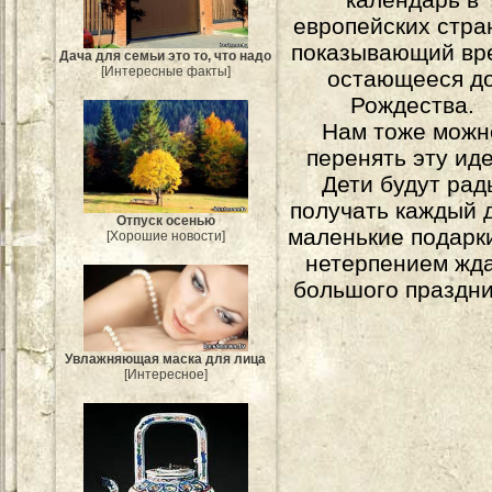
европейских стра
показывающий вр
Дача для семьи это то, что надо
[Интересные факты]
остающееся д
Рождества.
Нам тоже можн
перенять эту ид
Дети будут рад
получать каждый 
Отпуск осенью
маленькие подарки
[Хорошие новости]
нетерпением жд
большого праздни
Увлажняющая маска для лица
[Интересное]