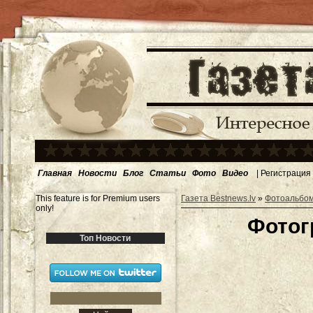
Главная
Новости
Блог
Статьи
Фото
Видео
|
Регистрация
This feature is for Premium users
Газета Bestnews.lv
»
Фотоальбо
only!
Фотогр
Топ Новости