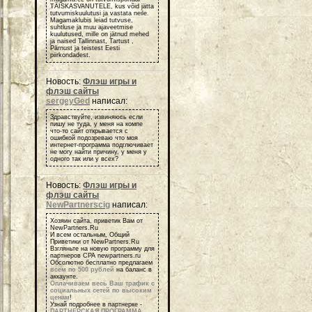
TÄISKASVANUTELE, kus võid jätta
tutvumiskuulutusi ja vastata neile.
Magamaklubis leiad tutvuse,
suhtluse ja muu ajaveetmise
kuulutused, mille on jätnud mehed
ja naised Tallinnast, Tartust ,
Pärnust ja teistest Eesti
piirkondadest.
Новость:
Флэш игры и
флэш сайты
sergeyGed
написал:
Здравствуйте, извиняюсь если
пишу не туда, у меня на компе
что-то сайт открывается с
ошибкой подозреваю что моя
интернет-программа подглючивает
не могу найти причину, у меня у
одного так или у всех?
Новость:
Флэш игры и
флэш сайты
NewPartnerscig
написал:
Хозяин сайта, приветик Вам от
NewPartners.Ru
И всем остальным, Общий
Приветики от NewPartners.Ru
Взгляньте на новую программу для
партнеров СРА newpartners.ru
Обсолютно бесплатно предлагаем
всем по 500 рублей
на баланс в
аккаунте.
Оплачиваем весь Ваш трафик с
социальных сетей по высоким
ценам
!
Узнай подробнее в партнерке -
ПАРТНЕРСКАЯ ПРОГРАММА