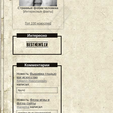
Странные фобии человека
[Интересные факты]
Топ 100 новостей
Интересно
Комментарии
Новость:
Вышивка гладью
как искусство
Кирилл Николаевич
написал:
Круто)
Новость:
Флэш игры и
флэш сайты
magama
написал:
magama.ee on tutvumisportaal