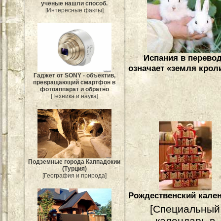
ученые нашли способ.
[Интересные факты]
Испания в перево
означает «земля крол
Гаджет от SONY - объектив,
превращающий смартфон в
фотоаппарат и обратно
[Техника и наука]
Подземные города Каппадокии
(Турция)
[География и природа]
Рождественский кале
[Специальный
календарь в