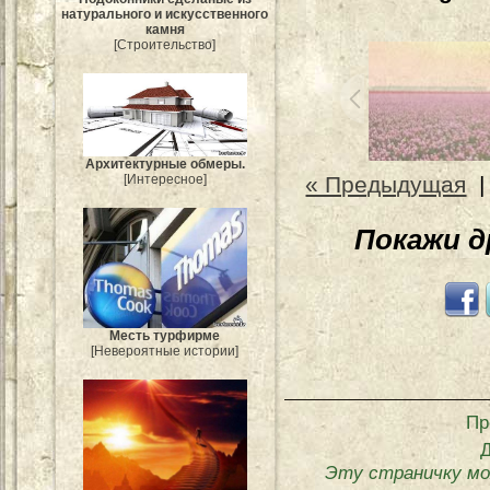
натурального и искусственного
камня
[Строительство]
Архитектурные обмеры.
« Предыдущая
[Интересное]
Покажи 
Месть турфирме
[Невероятные истории]
Пр
Эту страничку мо