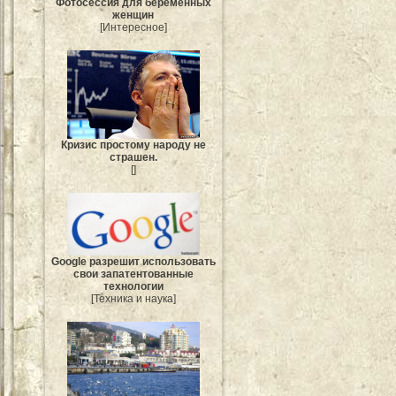
Фотосессия для беременных
женщин
[Интересное]
Кризис простому народу не
страшен.
[]
Google разрешит использовать
свои запатентованные
технологии
[Техника и наука]