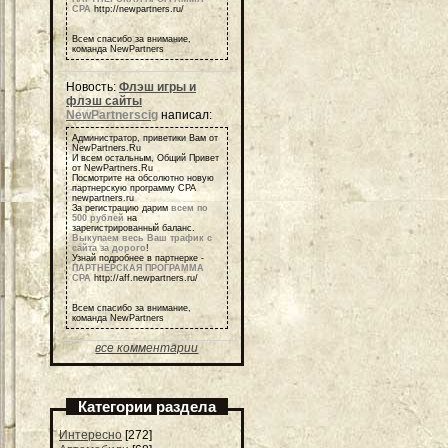
СРА
http://newpartners.ru/
Всем спасибо за внимание,
команда NewPartners
Новость:
Флэш игры и
флэш сайты
NewPartnerscig
написал:
Администратор, приветики Вам от
NewPartners.Ru
И всем остальным, Общий Привет
от NewPartners.Ru
Посмотрите на обсолютно новую
партнерскую программу СРА
newpartners.ru
За регистрацию дарим
всем по
500 рублей
на
зарегистрированный баланс.
Выкупаем весь Ваш трафик с
сайта за дорого
!
Узнай подробнее в партнерке -
ПАРТНЕРСКАЯ ПРОГРАММА
СРА
http://aff.newpartners.ru/
Всем спасибо за внимание,
команда NewPartners
все комментарии
Категории раздела
Интересно
[272]