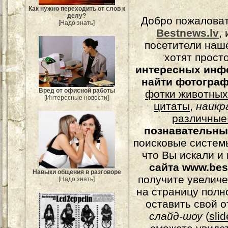
Как нужно переходить от слов к
делу?
Добро пожалова
[Надо знать]
Bestnews.lv
,
посетители наш
хотят прост
интересных инф
найти фотогра
Вред от офисной работы
фотки животных
[Интересные новости]
цитаты
,
наикр
различные
познавательны
поисковые системы
что Вы искали и
сайта www.bes
Навыки общения в разговоре
получите увеличе
[Надо знать]
на страницу полн
оставить свой о
слайд-шоу
(
sli