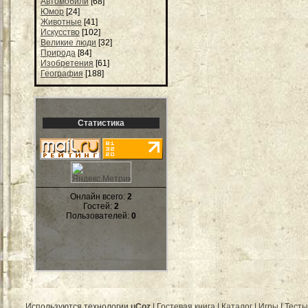
Автомобили
[68]
Юмор
[24]
Животные
[41]
Искусство
[102]
Великие люди
[32]
Природа
[84]
Изобретения
[61]
География
[188]
Статистика
Онлайн всего:
2
Гостей:
2
Пользователей:
0
Используются технологии
uCoz
|
Гостевая книга
|
Каталог
|
Игры
|
Тесты