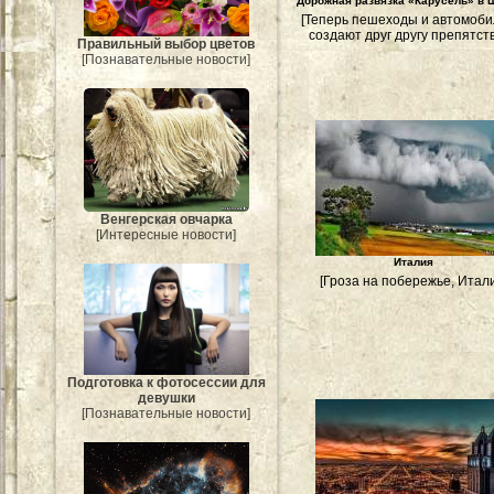
Дорожная развязка «Карусель» в 
[Теперь пешеходы и автомоби
создают друг другу препятств
Правильный выбор цветов
[Познавательные новости]
Венгерская овчарка
[Интересные новости]
Италия
[Гроза на побережье, Итал
Подготовка к фотосессии для
девушки
[Познавательные новости]