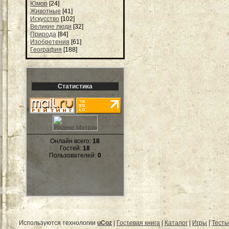
Юмор
[24]
Животные
[41]
Искусство
[102]
Великие люди
[32]
Природа
[84]
Изобретения
[61]
География
[188]
Статистика
Онлайн всего:
18
Гостей:
18
Пользователей:
0
Используются технологии
uCoz
|
Гостевая книга
|
Каталог
|
Игры
|
Тесты