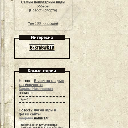
Самые популярные виды
борьбы
[Новости спорта]
Топ 100 новостей
Интересно
Комментарии
Новость:
Вышивка гладью
как искусство
Кирилл Николаевич
написал:
Круто)
Новость:
Флэш игры и
флэш сайты
magama
написал:
magama.ee on tutvumisportaal
TÄISKASVANUTELE, kus võid jätta