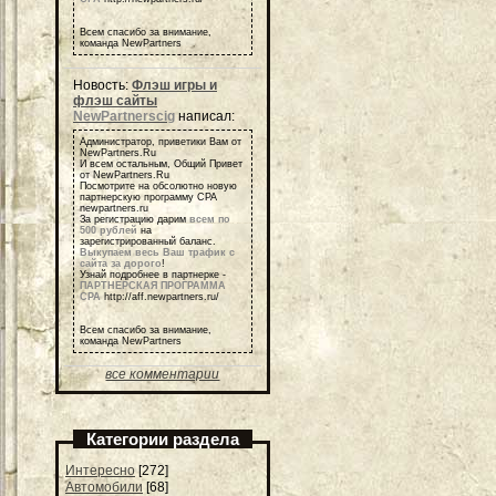
Всем спасибо за внимание,
команда NewPartners
Новость:
Флэш игры и
флэш сайты
NewPartnerscig
написал:
Администратор, приветики Вам от
NewPartners.Ru
И всем остальным, Общий Привет
от NewPartners.Ru
Посмотрите на обсолютно новую
партнерскую программу СРА
newpartners.ru
За регистрацию дарим
всем по
500 рублей
на
зарегистрированный баланс.
Выкупаем весь Ваш трафик с
сайта за дорого
!
Узнай подробнее в партнерке -
ПАРТНЕРСКАЯ ПРОГРАММА
СРА
http://aff.newpartners.ru/
Всем спасибо за внимание,
команда NewPartners
все комментарии
Категории раздела
Интересно
[272]
Автомобили
[68]