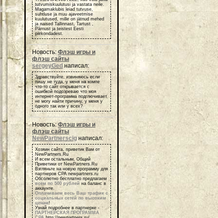
tutvumiskuulutusi ja vastata neile.
Magamaklubis leiad tutvuse,
suhtluse ja muu ajaveetmise
kuulutused, mille on jätnud mehed
ja naised Tallinnast, Tartust ,
Pärnust ja teistest Eesti
piirkondadest.
Новость:
Флэш игры и
флэш сайты
sergeyGed
написал:
Здравствуйте, извиняюсь если
пишу не туда, у меня на компе
что-то сайт открывается с
ошибкой подозреваю что моя
интернет-программа подглючивает
не могу найти причину, у меня у
одного так или у всех?
Новость:
Флэш игры и
флэш сайты
NewPartnerscig
написал:
Хозяин сайта, приветик Вам от
NewPartners.Ru
И всем остальным, Общий
Приветики от NewPartners.Ru
Взгляньте на новую программу для
партнеров СРА newpartners.ru
Обсолютно бесплатно предлагаем
всем по 500 рублей
на баланс в
аккаунте.
Оплачиваем весь Ваш трафик с
социальных сетей по высоким
ценам
!
Узнай подробнее в партнерке -
ПАРТНЕРСКАЯ ПРОГРАММА
СРА
http://newpartners.ru/