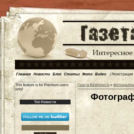
Главная
Новости
Блог
Статьи
Фото
Видео
|
Регистрация
This feature is for Premium users
Газета Bestnews.lv
»
Фотоальбо
only!
Фотограф
Топ Новости