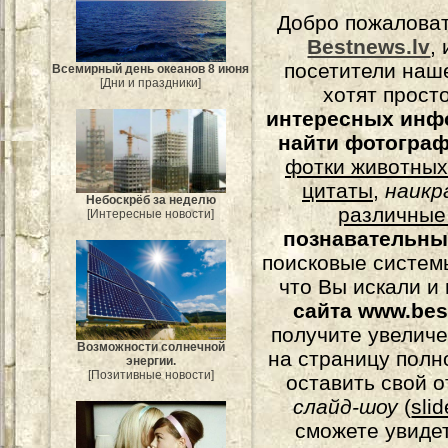
Добро пожалова
Bestnews.lv
,
посетители наш
Всемирный день океанов 8 июня
[Дни и праздники]
хотят прост
интересных инф
найти фотогра
фотки животных
цитаты
,
наикр
Небоскрёб за неделю
различные
[Интересные новости]
познавательны
поисковые системы
что Вы искали и
сайта www.bes
получите увеличе
Возможности солнечной
на страницу полн
энергии.
[Позитивные новости]
оставить свой о
слайд-шоу
(
sli
сможете увидет