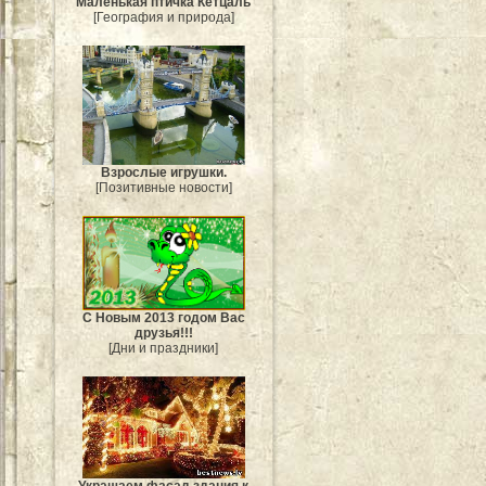
Маленькая птичка Кетцаль
[География и природа]
Взрослые игрушки.
[Позитивные новости]
С Новым 2013 годом Вас
друзья!!!
[Дни и праздники]
Украшаем фасад здания к