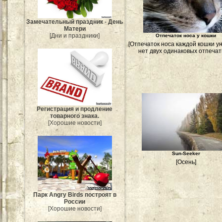
Замечательный праздник - День
Матери
[Дни и праздники]
Отпечаток носа у кошки
[Отпечаток носа каждой кошки у
нет двух одинаковых отпечатк
Регистрация и продление
товарного знака.
[Хорошие новости]
Sun-Seeker
[Осень]
Парк Angry Birds построят в
России
[Хорошие новости]