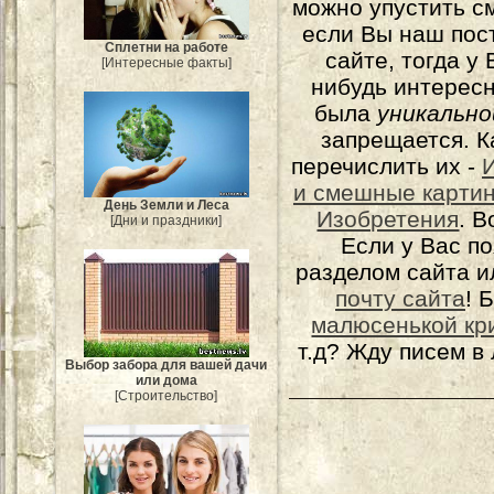
можно упустить с
если Вы наш пос
Сплетни на работе
сайте, тогда у
[Интересные факты]
нибудь интерес
была
уникально
запрещается. К
перечислить их -
и смешные карти
День Земли и Леса
Изобретения
. 
[Дни и праздники]
Если у Вас п
разделом сайта и
почту сайта
! 
малюсенькой кр
т.д? Жду писем в
Выбор забора для вашей дачи
или дома
[Строительство]