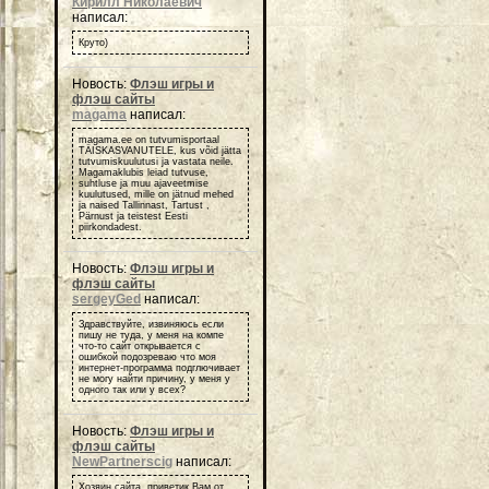
Кирилл Николаевич
написал:
Круто)
Новость:
Флэш игры и
флэш сайты
magama
написал:
magama.ee on tutvumisportaal
TÄISKASVANUTELE, kus võid jätta
tutvumiskuulutusi ja vastata neile.
Magamaklubis leiad tutvuse,
suhtluse ja muu ajaveetmise
kuulutused, mille on jätnud mehed
ja naised Tallinnast, Tartust ,
Pärnust ja teistest Eesti
piirkondadest.
Новость:
Флэш игры и
флэш сайты
sergeyGed
написал:
Здравствуйте, извиняюсь если
пишу не туда, у меня на компе
что-то сайт открывается с
ошибкой подозреваю что моя
интернет-программа подглючивает
не могу найти причину, у меня у
одного так или у всех?
Новость:
Флэш игры и
флэш сайты
NewPartnerscig
написал:
Хозяин сайта, приветик Вам от