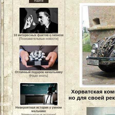
10 интересных фактов о гипнозе
[Познавательные новости]
Отличный подарок начальнику
[Надо знать]
Хорватская ком
но для своей ре
Невероятная история о умном
мальчике
[Невероятные истории]