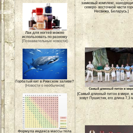
замковый комплекс, находящи
северо- восточной части го
Несвижа, Беларусь.]
Лак для ногтей можно
использовать по разному
[Познавательные новости]
Горбатый кит в Рижском заливе?
[Новости о необычном]
Самый длинный питон в мир
[Самый длинный питон в мире, к
зовут Пушистик, его длина 7,3 
Формула индекса массы тела