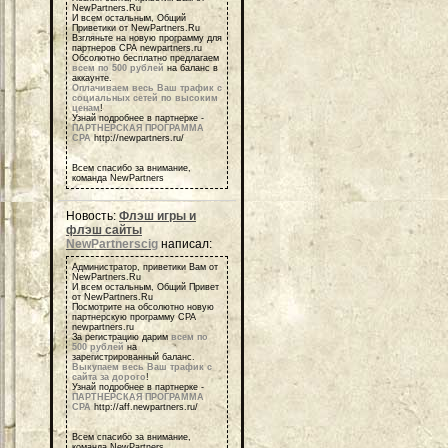
NewPartners.Ru
И всем остальным, Общий
Приветики от NewPartners.Ru
Взгляньте на новую программу для
партнеров СРА newpartners.ru
Обсолютно бесплатно предлагаем
всем по 500 рублей
на баланс в
аккаунте.
Оплачиваем весь Ваш трафик с
социальных сетей по высоким
ценам
!
Узнай подробнее в партнерке -
ПАРТНЕРСКАЯ ПРОГРАММА
СРА
http://newpartners.ru/
Всем спасибо за внимание,
команда NewPartners
Новость:
Флэш игры и
флэш сайты
NewPartnerscig
написал:
Администратор, приветики Вам от
NewPartners.Ru
И всем остальным, Общий Привет
от NewPartners.Ru
Посмотрите на обсолютно новую
партнерскую программу СРА
newpartners.ru
За регистрацию дарим
всем по
500 рублей
на
зарегистрированный баланс.
Выкупаем весь Ваш трафик с
сайта за дорого
!
Узнай подробнее в партнерке -
ПАРТНЕРСКАЯ ПРОГРАММА
СРА
http://aff.newpartners.ru/
Всем спасибо за внимание,
команда NewPartners