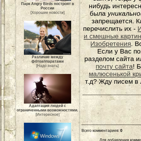
Парк Angry Birds построят в
нибудь интерес
России
была
уникально
[Хорошие новости]
запрещается. К
перечислить их -
и смешные карти
Изобретения
. 
Если у Вас п
Различие между
разделом сайта и
фотоаппаратами
почту сайта
! 
[Надо знать]
малюсенькой кр
т.д? Жду писем в
Адаптация людей с
ограниченными возможностями.
[Интересное]
Всего комментариев
:
0
Для добавления комме