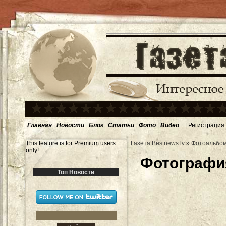
Главная
Новости
Блог
Статьи
Фото
Видео
|
Регистрация
This feature is for Premium users
Газета Bestnews.lv
»
Фотоальбо
only!
Фотография
Топ Новости