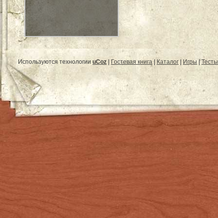
Используются технологии
uCoz
|
Гостевая книга
|
Каталог
|
Игры
|
Тесты