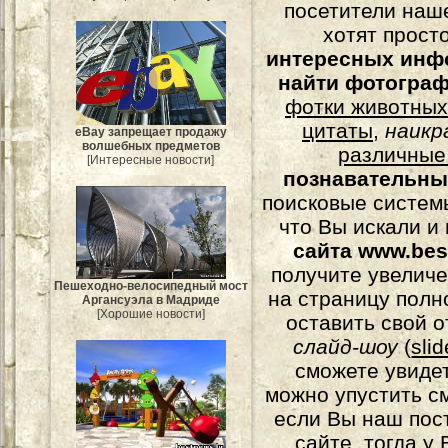
посетители наш
хотят прост
интересных инф
найти фотогра
фотки животных
цитаты
,
наикр
eBay запрещает продажу
волшебных предметов
различные
[Интересные новости]
познавательны
поисковые системы
что Вы искали и
сайта www.bes
получите увеличе
Пешеходно-велосипедный мост
на страницу полн
Аргансуэла в Мадриде
[Хорошие новости]
оставить свой о
слайд-шоу
(
sli
сможете увидет
можно упустить с
если Вы наш пос
сайте, тогда у