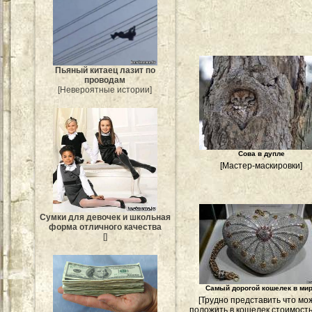
Пьяный китаец лазит по
проводам
[Невероятные истории]
Сова в дупле
[Мастер-маскировки]
Сумки для девочек и школьная
форма отличного качества
[]
Самый дорогой кошелек в ми
[Трудно представить что мо
положить в кошелек стоимость