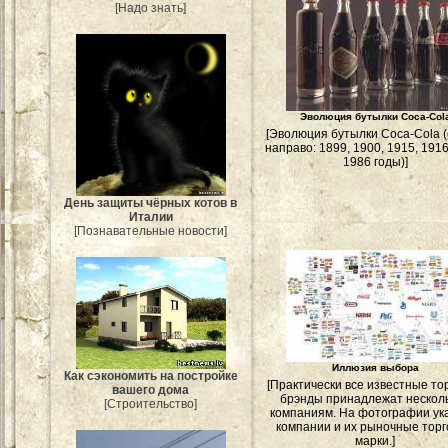
[Надо знать]
Эволюция бутылки Coca-Col
[Эволюция бутылки Coca-Cola (
направо: 1899, 1900, 1915, 1916
1986 годы)]
День защиты чёрных котов в
Италии
[Познавательные новости]
Иллюзия выбора
Как сэкономить на постройке
[Практически все известные то
вашего дома
брэнды принадлежат нескол
[Строительство]
компаниям. На фотографии ук
компании и их рыночные тор
марки.]