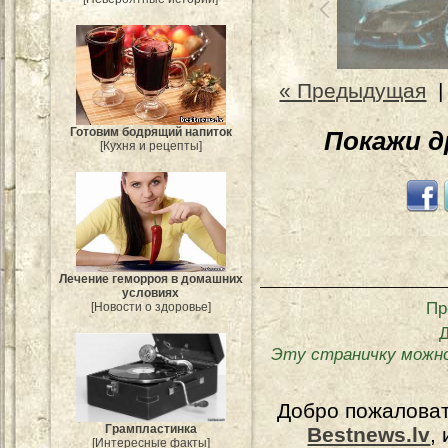
« Предыдущая
Готовим бодрящий напиток
Покажи 
[Кухня и рецепты]
Лечение геморроя в домашних
условиях
Пр
[Новости о здоровье]
Эту страничку можн
Добро пожалова
Грампластинка
Bestnews.lv
,
[Интересные факты]