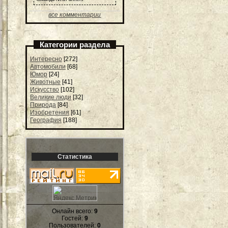
все комментарии
Категории раздела
Интересно
[272]
Автомобили
[68]
Юмор
[24]
Животные
[41]
Искусство
[102]
Великие люди
[32]
Природа
[84]
Изобретения
[61]
География
[188]
Статистика
Онлайн всего:
9
Гостей:
9
Пользователей:
0