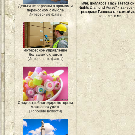
млн. долларов. Называется он
Деньги не заразны в прямом и
Nights Diamond Purse" и занесен
переносном смысле
рекордов Гиннеса как самый д
[Интересные факты]
кошелек в мире.]
Интересное управление
большим складом
[Интересные факты]
Сладости, благодаря которым
можно похудеть
[Хорошие новости]