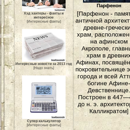
Парфенон
[Парфенон - памя
Хэд хантеры - факты и
интересное
античной архитект
[Интересные факты]
древне-греческ
храм, расположе
на афинском
Акрополе, главн
храм в древни
Афинах, посвящё
Интересные новости за 2013 год
покровительнице э
[Надо знать]
города и всей Атт
богине Афине
Девственнице
Построен в 447—
до н. э. архитект
Калликратом]
Супер калькулятор
[Интересные факты]