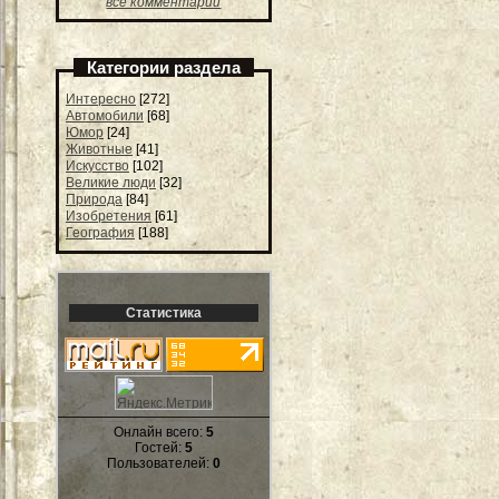
все комментарии
Категории раздела
Интересно
[272]
Автомобили
[68]
Юмор
[24]
Животные
[41]
Искусство
[102]
Великие люди
[32]
Природа
[84]
Изобретения
[61]
География
[188]
Статистика
Онлайн всего:
5
Гостей:
5
Пользователей:
0