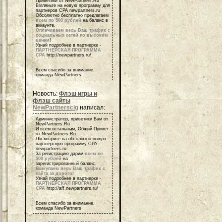
Приветики от NewPartners.Ru
Взгляньте на новую программу для
партнеров СРА newpartners.ru
Обсолютно бесплатно предлагаем
всем по 500 рублей
на баланс в
аккаунте.
Оплачиваем весь Ваш трафик с
социальных сетей по высоким
ценам
!
Узнай подробнее в партнерке -
ПАРТНЕРСКАЯ ПРОГРАММА
СРА
http://newpartners.ru/
Всем спасибо за внимание,
команда NewPartners
Новость:
Флэш игры и
флэш сайты
NewPartnerscig
написал:
Администратор, приветики Вам от
NewPartners.Ru
И всем остальным, Общий Привет
от NewPartners.Ru
Посмотрите на обсолютно новую
партнерскую программу СРА
newpartners.ru
За регистрацию дарим
всем по
500 рублей
на
зарегистрированный баланс.
Выкупаем весь Ваш трафик с
сайта за дорого
!
Узнай подробнее в партнерке -
ПАРТНЕРСКАЯ ПРОГРАММА
СРА
http://aff.newpartners.ru/
Всем спасибо за внимание,
команда NewPartners