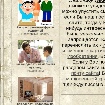
сможете увидет
можно упустить с
если Вы наш пос
сайте, тогда у
нибудь интерес
Распространённые фразы
родителей
была
уникально
[Позитивные новости]
запрещается. К
перечислить их -
и смешные карти
Изобретения
. 
Если у Вас п
Как же сделать из мальчика
разделом сайта и
мужчину.
[Надо знать]
почту сайта
! 
малюсенькой кр
т.д? Жду писем в
Как сделать недорогой но