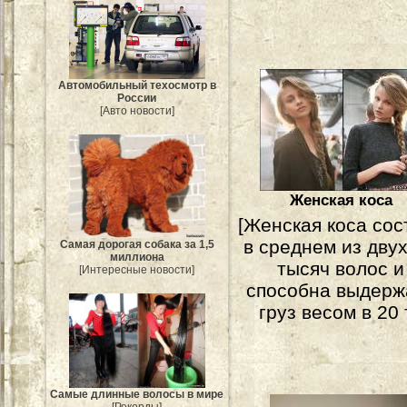
Автомобильный техосмотр в
России
[Авто новости]
Женская коса
[Женская коса сос
в среднем из дву
Самая дорогая собака за 1,5
миллиона
тысяч волос и
[Интересные новости]
способна выдерж
груз весом в 20 т
Самые длинные волосы в мире
[Рекорды]