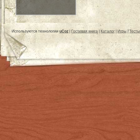
Используются технологии
uCoz
|
Гостевая книга
|
Каталог
|
Игры
|
Тесты