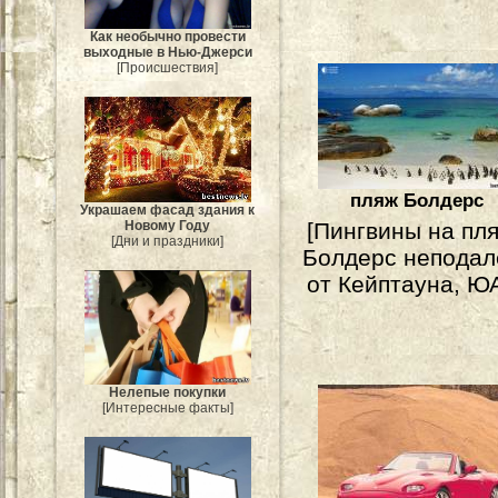
Как необычно провести
выходные в Нью-Джерси
[Происшествия]
пляж Болдерс
Украшаем фасад здания к
Новому Году
[Пингвины на пл
[Дни и праздники]
Болдерс неподал
от Кейптауна, Ю
Нелепые покупки
[Интересные факты]