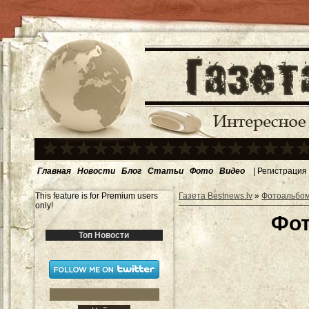
Главная
Новости
Блог
Статьи
Фото
Видео
|
Регистрация
This feature is for Premium users
Газета Bestnews.lv
»
Фотоальбо
only!
Фот
Топ Новости