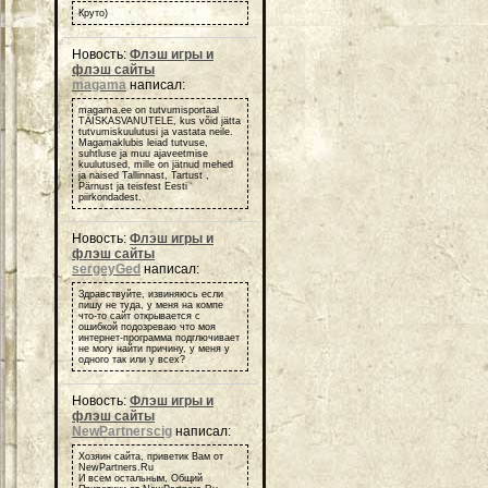
Круто)
Новость:
Флэш игры и
флэш сайты
magama
написал:
magama.ee on tutvumisportaal
TÄISKASVANUTELE, kus võid jätta
tutvumiskuulutusi ja vastata neile.
Magamaklubis leiad tutvuse,
suhtluse ja muu ajaveetmise
kuulutused, mille on jätnud mehed
ja naised Tallinnast, Tartust ,
Pärnust ja teistest Eesti
piirkondadest.
Новость:
Флэш игры и
флэш сайты
sergeyGed
написал:
Здравствуйте, извиняюсь если
пишу не туда, у меня на компе
что-то сайт открывается с
ошибкой подозреваю что моя
интернет-программа подглючивает
не могу найти причину, у меня у
одного так или у всех?
Новость:
Флэш игры и
флэш сайты
NewPartnerscig
написал:
Хозяин сайта, приветик Вам от
NewPartners.Ru
И всем остальным, Общий