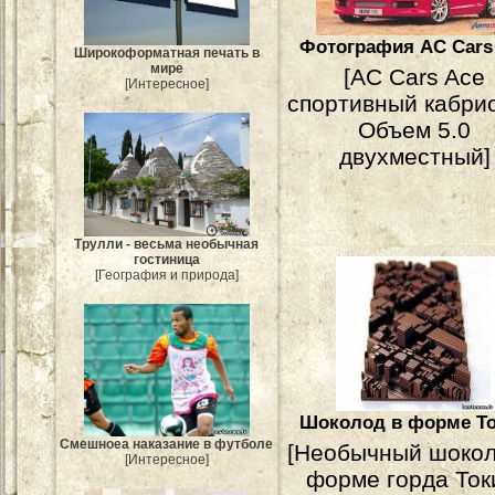
Фотография AC Cars
Широкоформатная печать в
мире
[AC Cars Ace
[Интересное]
спортивный кабрио
Объем 5.0
двухместный]
Трулли - весьма необычная
гостиница
[География и природа]
Шоколод в форме Т
Смешноеа наказание в футболе
[Необычный шокол
[Интересное]
форме горда Ток