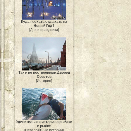
Куда поехать отдыхать на
Новый Год?
[Дни и праздники]
Так и не построенный Дворец
Советов
[История]
Удивительная история о рыбаке
и рыбке
[Невероятные истории]