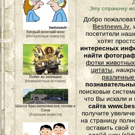
Эту страничку мо
Добро пожалова
Bestnews.lv
,
Хитрый женский мозг
посетители наш
[Интересные новости]
хотят прост
интересных инф
найти фотогра
фотки животных
цитаты
,
наикр
различные
Побег из зоопарка
[Невероятные истории]
познавательны
поисковые системы
что Вы искали и
сайта www.bes
Шоссе Краснополянское готова к
Сочи
получите увеличе
[Хорошие новости]
на страницу полн
оставить свой о
слайд-шоу
(
sli