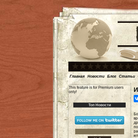
Главная
Новости
Блог
Статьи
This feature is for Premium users
И
only!
Топ Новости
Бо
вр
д
по
ра
и