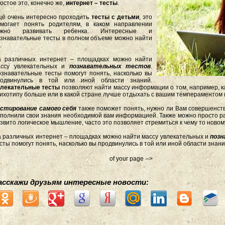
остое это, конечно же,
интернет – тесты
.
ё очень интересно проходить
тесты с детьми
, это
могает понять родителям, в каком направлении
ужно развивать ребенка. Интересные и
знавательные тесты в полном объеме можно найти
.
а различных интернет – площадках можно найти
ассу увлекательных и
познавательных тестов
.
знавательные тесты помогут понять, насколько вы
родвинулись в той или иной области знаний.
влекательные тесты
позволяют найти массу информации о том, например, 
ихотипу больше или в какой стране лучше отдыхать с вашим темпераментом 
стирование самого себя
также поможет понять, нужно ли Вам совершенст
полнили свои знания необходимой вам информацией. Также можно просто рад
звито логическое мышление, часто это позволяет стремиться к чему то новом
 различных интернет – площадках можно найти массу увлекательных и
поз
сты помогут понять, насколько вы продвинулись в той или иной области знан
of your page -->
асскажи друзьям интересные новости: