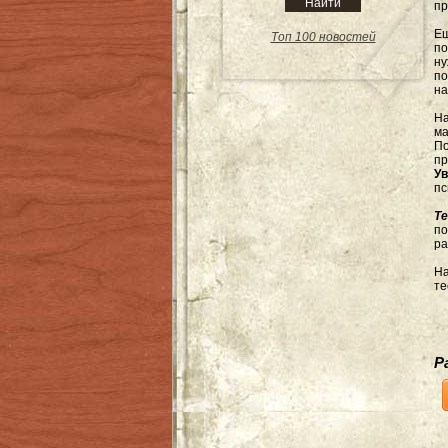
пр
Ещ
Топ 100 новостей
по
н
по
на
Н
м
По
п
У
пс
Те
по
ра
На
те
Р