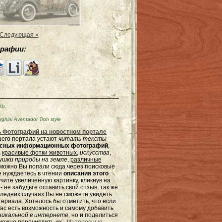
Следующая »
рафии:
Kb
ini Aventador Tron style
 Фотографий на новостном портале
ашего портала устают
читать тексты
ресных информационных фотографий
,
,
красивые фотки животных
,
искусства
,
шки природы на земле
,
различные
зможно Вы попали сюда через поисковые
не нуждаетесь в чтении
описания этого
чите увеличенную картинку, кликнув на
не забудьте оставить свой отзыв, так же
оследних случаях Вы не сможете увидеть
териала. Хотелось бы отметить, что если
ас есть возможность и самому добавить
никальной в интернете
, но и поделиться