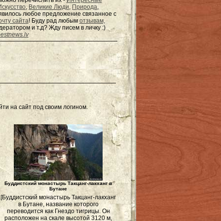
можно перечислить их -
Интересные
Искусство
,
Великие Люди
,
Природа
,
появилось любое предложение связанное с
очту сайта
! Буду рад любым
отзывам,
одератором и т.д? Жду писем в
личку
:)
estnews.lv
ти на сайт под своим логином.
Буддистский монастырь Такцанг-лакханг в
Бутане
[Буддистский монастырь Такцанг-лакханг
в Бутане, название которого
переводится как Гнездо тигрицы. Он
расположен на скале высотой 3120 м,