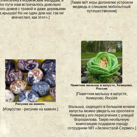
опенгагена к норвежским Фьордам, и
[Такие вот игры догонялки устроили
по пути нам встречалось довольно
медведь и слишком любопытный
ого домов с травой и даже деревьями
путешественник]
а крышах! Но ни один дом нас так не
впечатлил, как этот».]
Памятник малышу в капусте, Кемерово,
Россия
[Памятник малышу в капусте,
Кемерово, Россия
Рисунки на камнях.
Малыша, сидящего в большом кочане
[Искусство - рисунки на камнях.]
капусты можно увидеть на проспекте
Химиков у его пересечения с улицей
Ворошилова. Такую необычную
композицию подарили городу
сотрудники МП «Зеленстрой-Сервис».]