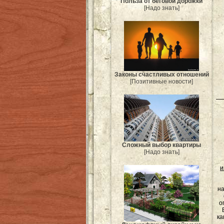
Польза от беговой дорожки
[Надо знать]
Законы счастливых отношений
[Позитивные новости]
Сложный выбор квартиры
[Надо знать]
и
на
о
ка