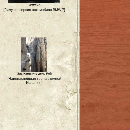
BMW L7
[Лимузин версия автомобиля BMW 7]
Эль-Каминито-дель-Рей
[Наиопаснейшая тропа в южной
Испании.]