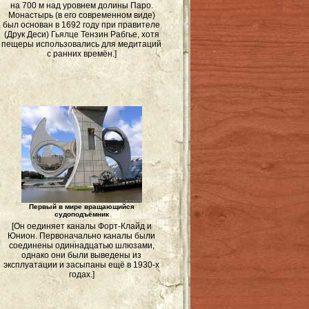
на 700 м над уровнем долины Паро.
Монастырь (в его современном виде)
был основан в 1692 году при правителе
(Друк Деси) Гьялце Тензин Рабгье, хотя
пещеры использовались для медитаций
с ранних времён.]
Первый в мире вращающийся
судоподъёмник
[Он оединяет каналы Форт-Клайд и
Юнион. Первоначально каналы были
соединены одиннадцатью шлюзами,
однако они были выведены из
эксплуатации и засыпаны ещё в 1930-х
годах.]