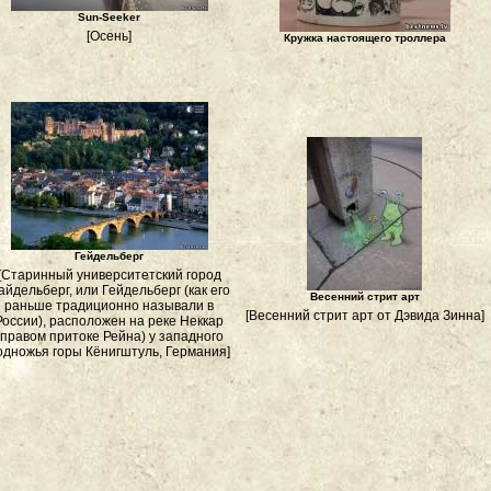
Sun-Seeker
[Осень]
Кружка настоящего троллера
Гейдельберг
[Старинный университетский го­род
айдельберг, или Гейдельберг (как его
Весенний стрит арт
раньше традиционно на­зывали в
[Весенний стрит арт от Дэвида Зинна]
России), расположен на реке Неккар
(правом притоке Рейна) у западного
одножья горы Кёнигштуль, Германия]