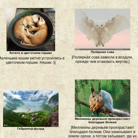
Полярная сова
Котята в цветочном горшке
[Полярная сова зависла в воздухе,
Маленькие кошки уютно устроились в
прежде чем атаковать жертву.]
цветочном горшке. Няшки :)]
Миллионы деревьев произрастают
благодаря белкам
[Миллионы деревьев произрастают
Гейрангер-фьорд
благодаря белкам. Они закапывают в
землю орехи, а потом забывают, где их