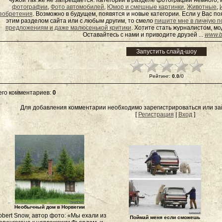
чужой так же не запрещается. Категорий в разделе фотографии немного, 
фотографии
,
Фото автомобилей
,
Юмор и смешные картинки
,
Животные
,
зобретения
. Возможно в будущем, появятся и новые категории. Если у Вас 
этим разделом сайта или с любым другим, то смело
пишите мне в личную п
предложениям и даже малюсенькой критики
. Хотите стать журналистом, м
Оставайтесь с нами и приводите друзей ...
www.b
Рейтинг
:
0.0
/
0
его комментариев
:
0
Для добавления комментарии необходимо зарегистрироваться или зай
[
Регистрация
|
Вход
]
Необычный дом в Норвегии
obert Snow, автор фото: «Мы ехали из
Поймай меня если сможешь