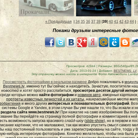
« Предыдущая
|
34
35
36
37
38
[
39
]
40
41
42
43
44
|
Покажи друзьям интересные фотог
Просмотров
: 42844 |
Размеры
: 960x540px/85.2
Дата
: 2013-01-24 |
Добавил
:
BESTNEWS_LV
Эту страничку можно найти в интернете
Фото Автомобили Lamborgh
Просмотреть фотографию в реальном размере
Добро пожаловать в
модуль
Bestnews.lv
, именно тут Вы сейчас и находитесь. Зачастую, посетители н
новостей
и хотят просто расслабиться,
просмотрев десяток другой инте
среди которых можно
найти фотографии
и
новинок авто
,
юморных
картинок
портреты известных личностей и их цитаты
,
наикрасивейшие места мату
зобретения
и много других
интересных и познавательных фотографий
. Во
системы Google и Yandex, в этом случае Вы уже нашли то, что Вы искали и 
раздела сайта www.bestnews.lv
! При нажатие на само изображение Вы полу
звание Вы перейдёте на страницу полной фотографии и комментариев к ней - 
есть возможность запуска красивого
слайд-шоу
(
slide-show
), но в первом и п
писание картинки, что не маловажно, так как можно упустить смысл самого ма
Вы наш постоянный пользователь и уже зарегистрированы на сайте, тогда у В
кую-нибудь интересную фотографию. Конечно желательно, чтобы она была
у