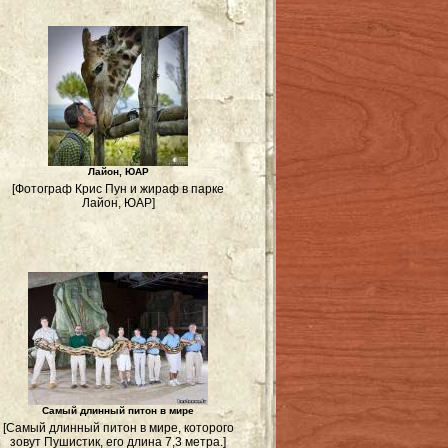
Лайон, ЮАР
[Фотограф Крис Пун и жираф в парке
Лайон, ЮАР]
Самый длинный питон в мире
[Самый длинный питон в мире, которого
зовут Пушистик, его длина 7,3 метра.]