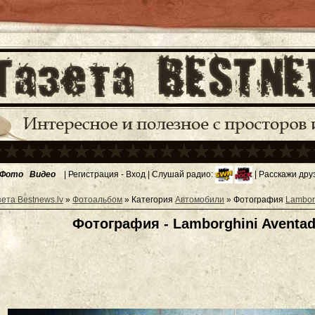
Фото
Видео
|
Регистрация
-
Вход
| Слушай радио:
| Расскажи дру
зета Bestnews.lv
»
Фотоальбом
» Категория
Автомобили
» Фотография
Lamborg
Фотография - Lamborghini Aventado