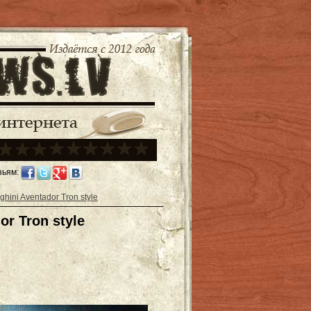
зьям:
hini Aventador Tron style
r Tron style