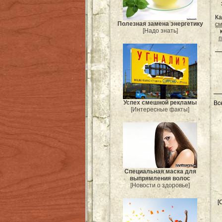
Ка
Полезная замена энергетику
см
[Надо знать]
п
Успех смешной рекламы
Вс
[Интересные факты]
Специальная маска для
выпрямления волос
[Новости о здоровье]
[