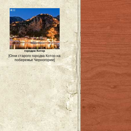
городок Котор
[Огни старого городка Котор на
побережье Черногории]