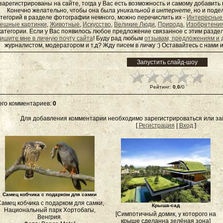
зарегистрированы на сайте, тогда у Вас есть возможность и самому добавит
Конечно желательно, чтобы она была
уникальной в интернете
, но и под
тегорий в разделе фотографии немного, можно перечислить их -
Интересные
ешные картинки
,
Животные
,
Искусство
,
Великие Люди
,
Природа
,
Изобретени
категории. Если у Вас появилось любое предложение связанное с этим раздел
ишите мне в личную почту сайта
! Буду рад любым
отзывам, предложениям и 
журналистом, модератором и т.д? Жду писем в
личку
:) Оставайтесь с нами и
Рейтинг
:
0.0
/
0
его комментариев
:
0
Для добавления комментарии необходимо зарегистрироваться или зай
[
Регистрация
|
Вход
]
Самец кобчика с подарком для самки
Самец кобчика с подарком для самки,
Крыша-сад
Национальный парк Хортобагы,
[Симпотичный домик, у которого на
Венгрия.
крыше сделанна зелёная зона]