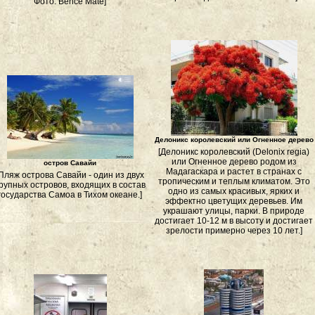
Фото: Bence Mate]
Делоникс королевский или Огненное дерево
[Делоникс королевский (Delonix regia)
или Огненное дерево родом из
остров Савайи
Мадагаскара и растет в странах с
[Пляж острова Савайи - один из двух
тропическим и теплым климатом. Это
рупных островов, входящих в состав
одно из самых красивых, ярких и
государства Самоа в Тихом океане.]
эффектно цветущих деревьев. Им
украшают улицы, парки. В природе
достигает 10-12 м в высоту и достигает
зрелости примерно через 10 лет.]