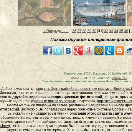
« Предыдущая
|
26
27
28
29
30
[
31
]
32
33
34
35
36
|
Покажи друзьям интересные фотог
Просмотров
: 2752 |
Размеры
: 604x400px/65.6
Дата
: 2013-05-11 |
Добавил
:
Admin_site
Эту страничку можно найти в интернете
Фото География 
Добро пожаловать в
модуль Фотографий на новостном портале Bestnews.l
Зачастую, посетители нашего портала устают
читать тексты новостей
и х
есяток другой интересных информационных фотографий
, среди которых 
морных
картинок
,
красивые фотки животных
,
искусства
,
портреты известных
места матушки природы на земле
,
различные изобретения
и много дру
отографий
. Возможно Вы попали сюда через поисковые системы Google и Yan
Вы искали и не нуждаетесь в чтении
описания этого раздела сайта www.
зображение Вы получите увеличенную картинку, кликнув на название Вы пер
комментариев к ней - не забудьте оставить свой отзыв, так же есть возможно
show
), но в первом и последних случаях Вы не сможете увидеть описание кар
упустить смысл самого материала. Хотелось бы отметить, что если Вы 