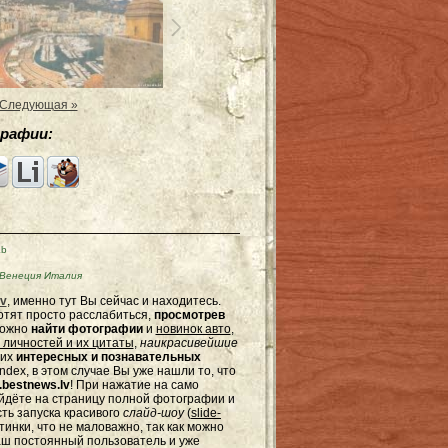
Следующая »
рафии:
Kb
Венеция Италия
v
, именно тут Вы сейчас и находитесь.
отят просто расслабиться,
просмотрев
можно
найти фотографии
и
новинок авто
,
 личностей и их цитаты
,
наикрасивейшие
гих
интересных и познавательных
dex, в этом случае Вы уже нашли то, что
bestnews.lv
! При нажатие на само
ейдёте на страницу полной фотографии и
сть запуска красивого
слайд-шоу
(
slide-
тинки, что не маловажно, так как можно
наш постоянный пользователь и уже