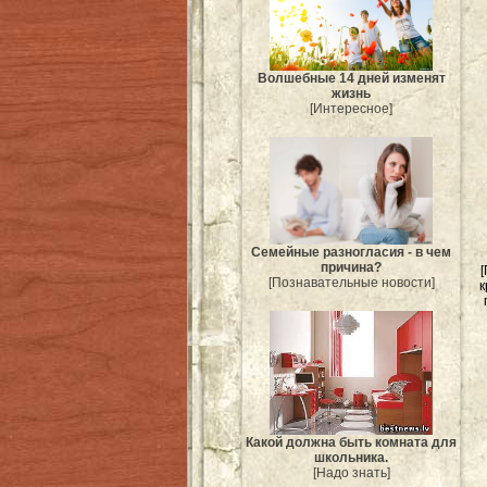
Волшебные 14 дней изменят
жизнь
[Интересное]
Семейные разногласия - в чем
причина?
[Познавательные новости]
к
Какой должна быть комната для
школьника.
[Надо знать]