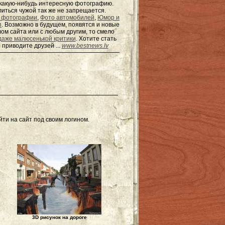
ь какую-нибудь интересную фотографию.
елиться чужой так же не запрещается.
 фотографии
,
Фото автомобилей
,
Юмор и
я
. Возможно в будущем, появятся и новые
ом сайта или с любым другим, то смело
даже малюсенькой критики
. Хотите стать
 приводите друзей ...
www.bestnews.lv
ти на сайт под своим логином.
3D рисунок на дороге