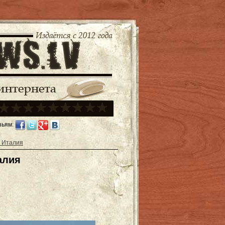
зьям:
 Италия
алия