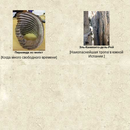
Эль-Каминито-дель-Рей
[Наиопаснейшая тропа в южной
Пирамида из монет
Испании.]
[Когда много свободного времени]