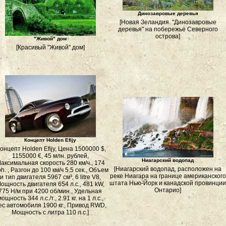
Динозавровые деревья
[Новая Зеландия. "Динозавровые
деревья" на побережье Северного
острова]
"Живой" дом
[Красивый "Живой" дом]
Концепт Holden Efijy
Концепт Holden Efijy, Цена 1500000 $,
1155000 €, 45 млн. рублей,
Ниагарский водопад
аксимальная скорость 280 км/ч., 174
[Ниагарский водопад, расположен на
h. , Разгон до 100 км/ч 5.5 сек., Объем
реке Ниагара на границе американского
и тип двигателя 5967 см³, 6 litre V8,
штата Нью-Йорк и канадской провинции
ощность двигателя 654 л.с., 481 kW,
Онтарио]
775 Н/м при 4200 об/мин., Удельная
ощность 344 л.с./т., 2.91 кг. на 1 л.с.,
ес автомобиля 1900 кг., Привод RWD,
Мощность с литра 110 л.с.]