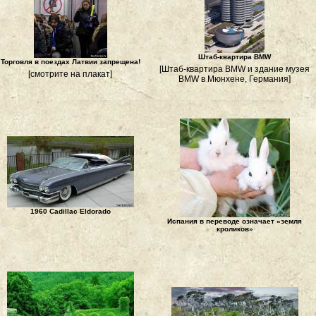
Штаб-квартира BMW
Торговля в поездах Латвии запрещена!
[Штаб-квартира BMW и здание музея
[смотрите на плакат]
BMW в Мюнхене, Германия]
1960 Cadillac Eldorado
Испания в переводе означает «земля
кроликов»