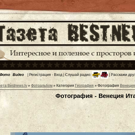
Фото
Видео
|
Регистрация
-
Вход
| Слушай радио:
| Расскажи дру
зета Bestnews.lv
»
Фотоальбом
» Категория
География
» Фотография
Венеция
Фотография - Венеция Ит