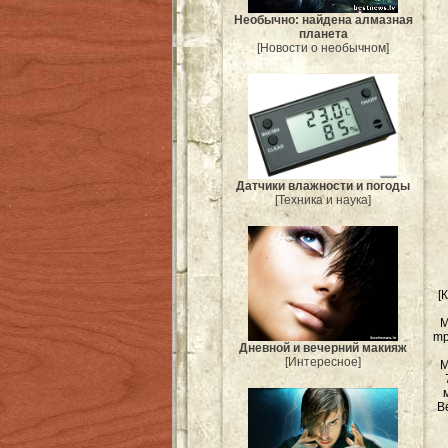
Необычно: найдена алмазная
планета
[Новости о необычном]
Датчики влажности и погоды
[Техника и наука]
[
М
mp
Дневной и вечерний макияж
[Интересное]
М
м
В