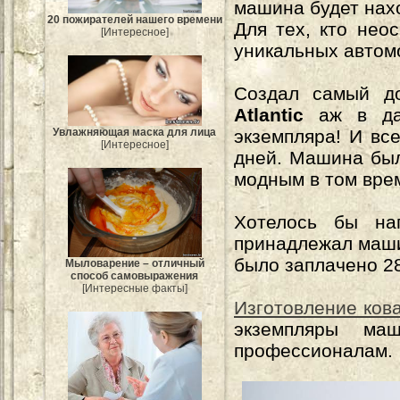
машина будет нах
20 пожирателей нашего времени
Для тех, кто нео
[Интересное]
уникальных автом
Создал самый д
Atlantic
аж в дал
экземпляра! И вс
Увлажняющая маска для лица
[Интересное]
дней. Машина был
модным в том вре
Хотелось бы на
принадлежал машин
было заплачено 2
Мыловарение – отличный
способ самовыражения
[Интересные факты]
Изготовление ков
экземпляры ма
профессионалам.