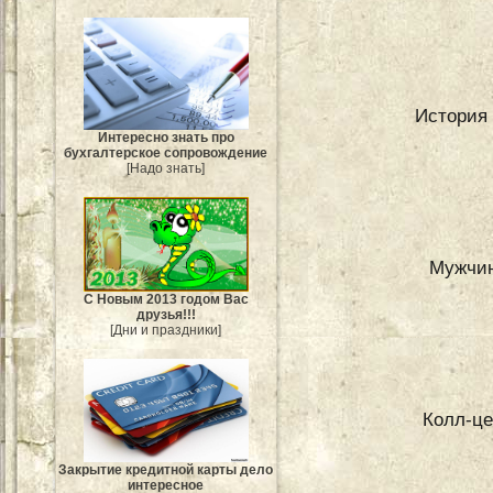
История 
Интересно знать про
бухгалтерское сопровождение
[Надо знать]
Мужчина
С Новым 2013 годом Вас
друзья!!!
[Дни и праздники]
Колл-це
Закрытие кредитной карты дело
интересное