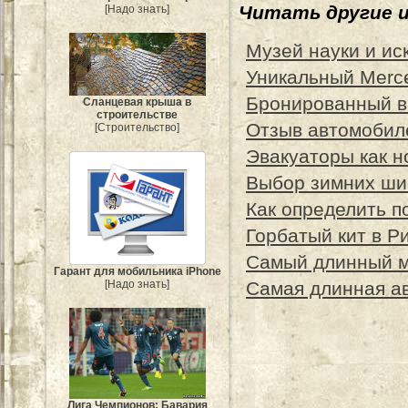
Читать другие 
[Надо знать]
Музей науки и ис
Уникальный Merce
Бронированный в
Сланцевая крыша в
строительстве
Отзыв автомобил
[Строительство]
Эвакуаторы как н
Выбор зимних ши
Как определить п
Горбатый кит в Р
Самый длинный м
Гарант для мобильника iPhone
[Надо знать]
Самая длинная а
Лига Чемпионов: Бавария