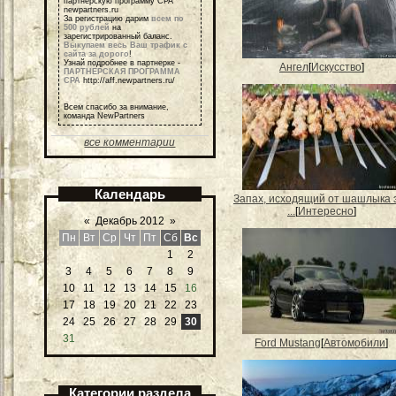
партнерскую программу СРА
newpartners.ru
За регистрацию дарим
всем по
500 рублей
на
зарегистрированный баланс.
Выкупаем весь Ваш трафик с
сайта за дорого
!
Узнай подробнее в партнерке -
Ангел
[
Искусство
]
ПАРТНЕРСКАЯ ПРОГРАММА
СРА
http://aff.newpartners.ru/
Всем спасибо за внимание,
команда NewPartners
все комментарии
Календарь
Запах, исходящий от шашлыка 
...
[
Интересно
]
«
Декабрь 2012
»
Пн
Вт
Ср
Чт
Пт
Сб
Вс
1
2
3
4
5
6
7
8
9
10
11
12
13
14
15
16
17
18
19
20
21
22
23
24
25
26
27
28
29
30
31
Ford Mustang
[
Автомобили
]
Категории раздела