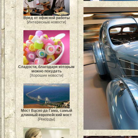
Вред от офисной работы
[Интересные новости]
Сладости, благодаря которым
можно похудеть
[Хорошие новости]
Мост Васко да Гама, самый
длинный европейский мост
[Рекорды]