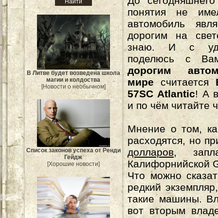
До сегодняшнего
понятия не име
автомобиль явл
дорогим на свет
знаю. И с удо
поделюсь с В
дорогим авто
В Литве будет возведена школа
магии и колдоства
мире
считается
[Новости о необычном]
57SC Atlantic
! А 
и по чём читайте 
Мнение о том, к
расходятся, но п
долларов
, запл
Список законов успеха от Ренди
Гейдж
Калифорнийской 
[Хорошие новости]
Что можно сказат
редкий экземпляр
такие машины. Вл
вот вторым влад