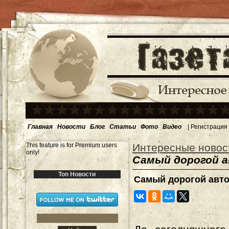
Главная
Новости
Блог
Статьи
Фото
Видео
|
Регистрация
This feature is for Premium users
Интересные новос
only!
Самый дорогой ав
Топ Новости
Самый дорогой автом