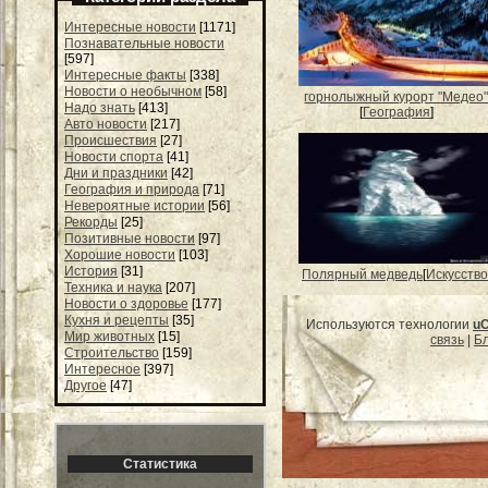
Интересные новости
[1171]
Познавательные новости
[597]
Интересные факты
[338]
Новости о необычном
[58]
горнолыжный курорт "Медео
Надо знать
[413]
[
География
]
Авто новости
[217]
Происшествия
[27]
Новости спорта
[41]
Дни и праздники
[42]
География и природа
[71]
Невероятные истории
[56]
Рекорды
[25]
Позитивные новости
[97]
Хорошие новости
[103]
История
[31]
Полярный медведь
[
Искусство
Техника и наука
[207]
Новости о здоровье
[177]
Кухня и рецепты
[35]
Используются технологии
u
Мир животных
[15]
связь
|
Бл
Строительство
[159]
Интересное
[397]
Другое
[47]
Статистика