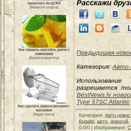
Расскажи дру
прошлась по ЦСКА
[Новости спорта]
Как сварить коктейль джем с
Предыдущая ново
лимонами
[Кухня и рецепты]
Категория:
Авто 
Использование
разрешается тол
BestNews.lv ново
Type 57SC Atlantic
Как сделать заказ в интернет-
магазине
Категория
:
Авто новос
[Надо знать]
Bugatti
,
авто
,
дорогой
0.0
/
0
| Изображения:
С