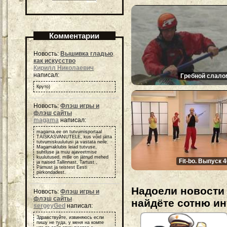
Комментарии
Новость:
Вышивка гладью
как искусство
Кирилл Николаевич
написал:
Гребной слало
Круто)
Новость:
Флэш игры и
флэш сайты
magama
написал:
magama.ee on tutvumisportaal
TÄISKASVANUTELE, kus võid jätta
tutvumiskuulutusi ja vastata neile.
Magamaklubis leiad tutvuse,
suhtluse ja muu ajaveetmise
kuulutused, mille on jätnud mehed
Fit-bo. Выпуск 
ja naised Tallinnast, Tartust ,
Pärnust ja teistest Eesti
piirkondadest.
Надоели новости 
Новость:
Флэш игры и
флэш сайты
найдёте сотню и
sergeyGed
написал:
Здравствуйте, извиняюсь если
пишу не туда, у меня на компе