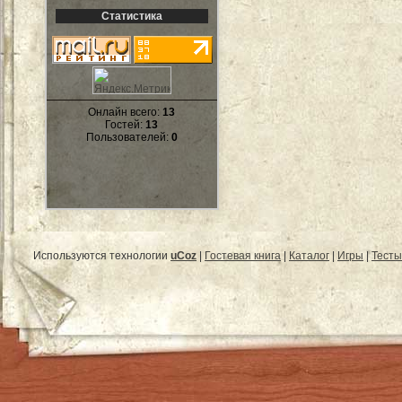
Статистика
Онлайн всего:
13
Гостей:
13
Пользователей:
0
Используются технологии
uCoz
|
Гостевая книга
|
Каталог
|
Игры
|
Тесты