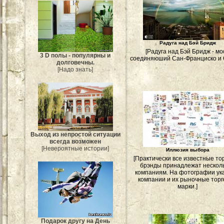
Радуга над Бэй Бридж
[Радуга над Бэй Бридж - мо
3 D полы - популярны и
соединяюший Сан-Франциско и 
долговечны.
[Надо знать]
Выход из непростой ситуации
всегда возможен
[Невероятные истории]
Иллюзия выбора
[Практически все известные то
брэнды принадлежат нескол
компаниям. На фотографии ук
компании и их рыночные тор
марки.]
Подарок другу на День