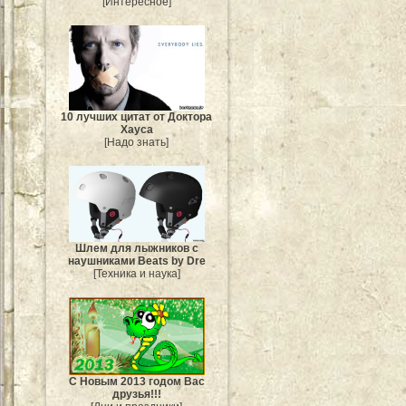
[Интересное]
10 лучших цитат от Доктора
Хауса
[Надо знать]
Шлем для лыжников с
наушниками Beats by Dre
[Техника и наука]
С Новым 2013 годом Вас
друзья!!!