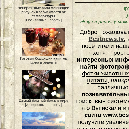
Пр
Невероятные обои меняющие
рисунок в зависимости от
температуры
[Позитивные новости]
Эту страничку можн
Добро пожалова
Bestnews.lv
,
посетители наш
хотят прост
интересных инф
Готовим бодрящий напиток
[Кухня и рецепты]
найти фотогра
фотки животных
цитаты
,
наикр
различные
познавательны
поисковые системы
Самый богатый бомж в мире
[Интересные новости]
что Вы искали и
сайта www.bes
получите увеличе
на страницу полн