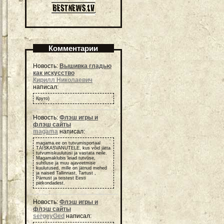
Комментарии
Новость:
Вышивка гладью
как искусство
Кирилл Николаевич
написал:
Круто)
Новость:
Флэш игры и
флэш сайты
magama
написал:
magama.ee on tutvumisportaal
TÄISKASVANUTELE, kus võid jätta
tutvumiskuulutusi ja vastata neile.
Magamaklubis leiad tutvuse,
suhtluse ja muu ajaveetmise
kuulutused, mille on jätnud mehed
ja naised Tallinnast, Tartust ,
Pärnust ja teistest Eesti
piirkondadest.
Новость:
Флэш игры и
флэш сайты
sergeyGed
написал: