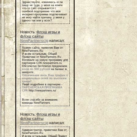
Здравствуйте, извиняюсь если
пишу не туда, у меня на компе
что-то сайт открывается с
ошибкой подозреваю что моя
интернет-программа подглючивает
не могу найти причину, у меня у
одного так или у всех?
Новость:
Флэш игры и
флэш сайты
NewPartnerscig
написал:
Хозяин сайта, приветик Вам от
NewPartners.Ru
И всем остальным, Общий
Приветики от NewPartners.Ru
Взгляньте на новую программу для
партнеров СРА newpartners.ru
Обсолютно бесплатно предлагаем
всем по 500 рублей
на баланс в
аккаунте.
Оплачиваем весь Ваш трафик с
социальных сетей по высоким
ценам
!
Узнай подробнее в партнерке -
ПАРТНЕРСКАЯ ПРОГРАММА
СРА
http://newpartners.ru/
Всем спасибо за внимание,
команда NewPartners
Новость:
Флэш игры и
флэш сайты
NewPartnerscig
написал:
Администратор, приветики Вам от
NewPartners.Ru
И всем остальным, Общий Привет