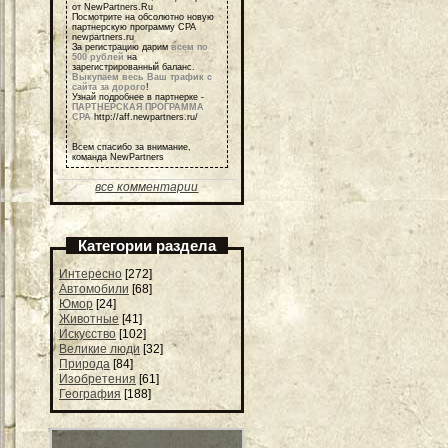
от NewPartners.Ru
Посмотрите на обсолютно новую
партнерскую программу СРА
newpartners.ru
За регистрацию дарим
всем по
500 рублей
на
зарегистрированный баланс.
Выкупаем весь Ваш трафик с
сайта за дорого
!
Узнай подробнее в партнерке -
ПАРТНЕРСКАЯ ПРОГРАММА
СРА
http://aff.newpartners.ru/
Всем спасибо за внимание,
команда NewPartners
все комментарии
Категории раздела
Интересно
[272]
Автомобили
[68]
Юмор
[24]
Животные
[41]
Искусство
[102]
Великие люди
[32]
Природа
[84]
Изобретения
[61]
География
[188]