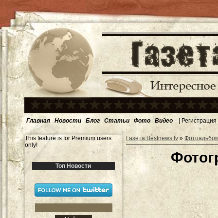
Главная
Новости
Блог
Статьи
Фото
Видео
|
Регистрация
This feature is for Premium users
Газета Bestnews.lv
»
Фотоальбо
only!
Фотог
Топ Новости