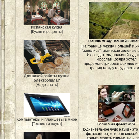
Испанская кухня
[Кухня и рецепты]
Граница между Польшей и Укра
[На границе между Польшей и У
“завелись” гигантские зелены
Их создатель, польский худо
Ярослав Козяра хотел
продемонстрировать символи
границ между государствам
Для какой работы нужна
электропила?
[Надо знать]
Компьютеры и планшеты в мире
[Техника и наука]
Волшебная фотокамера
[Удивительное чудо науки - это
фотокамера, которая способ
только делать снимки, но и п