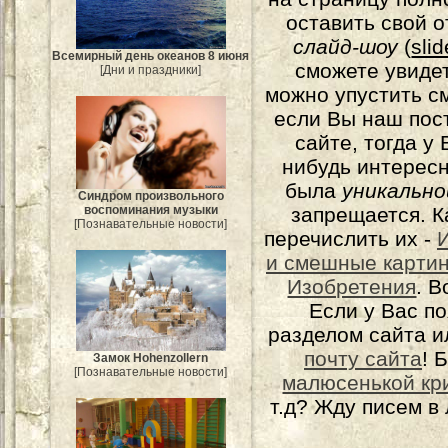
оставить свой о
слайд-шоу
(
sli
Всемирный день океанов 8 июня
сможете увидет
[Дни и праздники]
можно упустить с
если Вы наш пос
сайте, тогда у
нибудь интерес
была
уникально
Синдром произвольного
запрещается. К
воспоминания музыки
[Познавательные новости]
перечислить их -
и смешные карти
Изобретения
. 
Если у Вас п
разделом сайта и
почту сайта
! 
Замок Hohenzollern
[Познавательные новости]
малюсенькой кр
т.д? Жду писем в