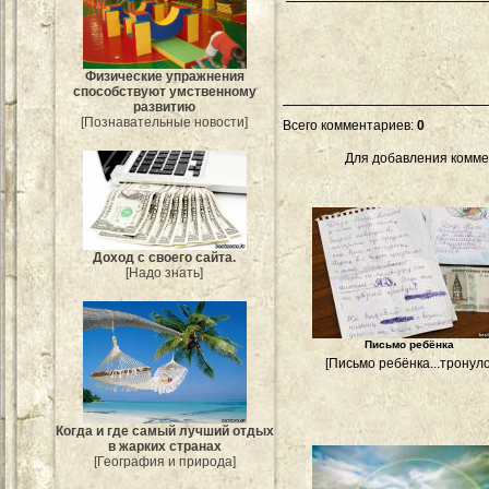
Физические упражнения
способствуют умственному
развитию
[Познавательные новости]
Всего комментариев
:
0
Для добавления комме
Доход с своего сайта.
[Надо знать]
Письмо ребёнка
[Письмо ребёнка...тронуло
Когда и где самый лучший отдых
в жарких странах
[География и природа]