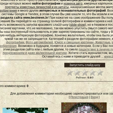
новостей
и хотят просто расслабиться,
просмотрев десяток другой инте
среди которых можно
найти фотографии
и
новинок авто
,
юморных
картинок
портреты известных личностей и их цитаты
,
наикрасивейшие места мату
зобретения
и много других
интересных и познавательных фотографий
. Во
системы Google и Yandex, в этом случае Вы уже нашли то, что Вы искали и 
раздела сайта www.bestnews.lv
! При нажатие на само изображение Вы полу
звание Вы перейдёте на страницу полной фотографии и комментариев к ней - 
есть возможность запуска красивого
слайд-шоу
(
slide-show
), но в первом и п
писание картинки, что не маловажно, так как можно упустить смысл самого ма
Вы наш постоянный пользователь и уже зарегистрированы на сайте, тогда у В
кую-нибудь интересную фотографию. Конечно желательно, чтобы она была
у
чужой так же не запрещается. Категорий в разделе фотографии немного, 
фотографии
,
Фото автомобилей
,
Юмор и смешные картинки
,
Животные
,
зобретения
. Возможно в будущем, появятся и новые категории. Если у Вас 
этим разделом сайта или с любым другим, то смело
пишите мне в личную п
предложениям и даже малюсенькой критики
. Хотите стать журналистом, м
Оставайтесь с нами и приводите друзей ...
www.b
Рейтинг
:
0.0
/
0
его комментариев
:
0
Для добавления комментарии необходимо зарегистрироваться или зай
[
Регистрация
|
Вход
]