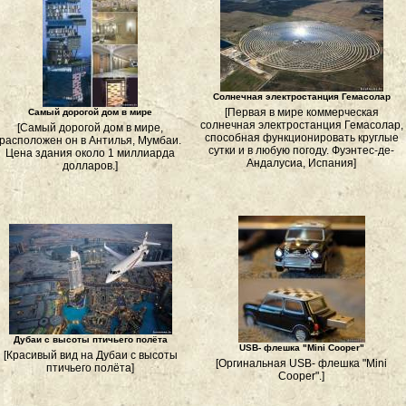
Солнечная электростанция Гемасолар
[Первая в мире коммерческая
Самый дорогой дом в мире
солнечная электростанция Гемасолар,
[Самый дорогой дом в мире,
способная функционировать круглые
расположен он в Антилья, Мумбаи.
сутки и в любую погоду. Фуэнтес-де-
Цена здания около 1 миллиарда
Андалусиа, Испания]
долларов.]
Дубаи с высоты птичьего полёта
USB- флешка "Mini Cooper"
[Красивый вид на Дубаи с высоты
[Оргинальная USB- флешка "Mini
птичьего полёта]
Cooper".]