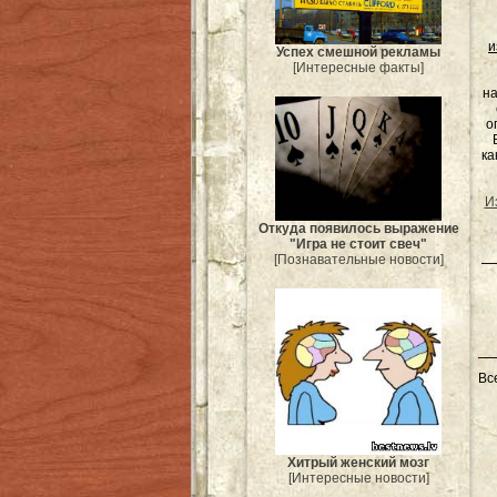
и
Успех смешной рекламы
[Интересные факты]
на
о
ка
И
Откуда появилось выражение
"Игра не стоит свеч"
[Познавательные новости]
Вс
Хитрый женский мозг
[Интересные новости]