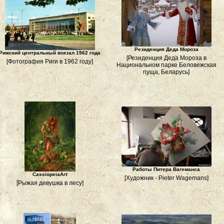
Резиденция Деда Мороза
Рижский центральный вокзал 1962 года
[Резиденция Деда Мороза в
[Фотография Риги в 1962 году]
Национальном парке Беловежская
пуща, Беларусь]
Работы Питера Вагеманса
CassiopeiaArt
[Художник - Pieter Wagemans]
[Рыжая девушка в лесу]