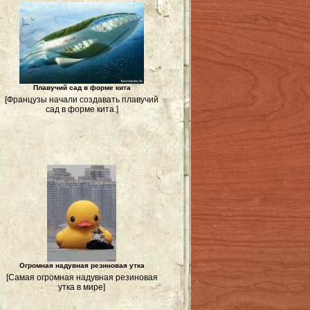
Плавучий сад в форме кита
[Французы начали создавать плавучий
сад в форме кита.]
Огромная надувная резиновая утка
[Самая огромная надувная резиновая
утка в мире]