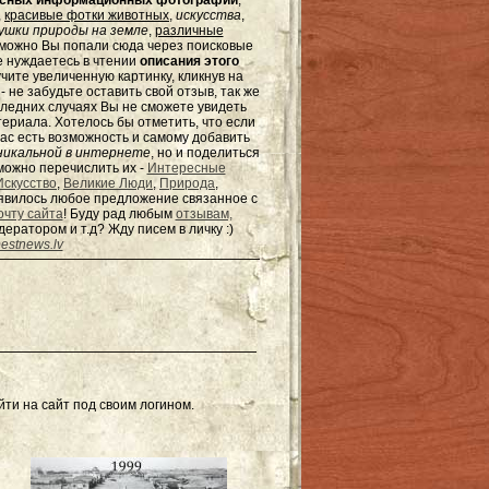
ресных информационных фотографий
,
,
красивые фотки животных
,
искусства
,
шки природы на земле
,
различные
зможно Вы попали сюда через поисковые
не нуждаетесь в чтении
описания этого
чите увеличенную картинку, кликнув на
не забудьте оставить свой отзыв, так же
оследних случаях Вы не сможете увидеть
териала. Хотелось бы отметить, что если
ас есть возможность и самому добавить
никальной в интернете
, но и поделиться
можно перечислить их -
Интересные
Искусство
,
Великие Люди
,
Природа
,
появилось любое предложение связанное с
очту сайта
! Буду рад любым
отзывам,
одератором и т.д? Жду писем в
личку
:)
estnews.lv
ти на сайт под своим логином.