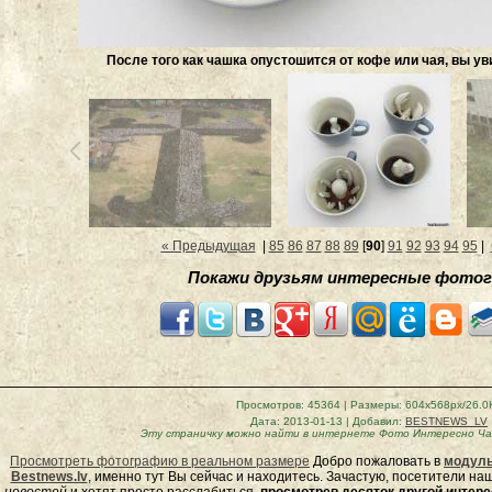
После того как чашка опустошится от кофе или чая, вы ув
« Предыдущая
|
85
86
87
88
89
[
90
]
91
92
93
94
95
|
Покажи друзьям интересные фотог
Просмотров
: 45364 |
Размеры
: 604x568px/26.0
Дата
: 2013-01-13 |
Добавил
:
BESTNEWS_LV
Эту страничку можно найти в интернете
Фото Интересно Чаш
Просмотреть фотографию в реальном размере
Добро пожаловать в
модуль
Bestnews.lv
, именно тут Вы сейчас и находитесь. Зачастую, посетители н