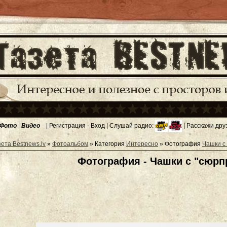
Фото
Видео
|
Регистрация
-
Вход
| Слушай радио:
| Расскажи дру
зета Bestnews.lv
»
Фотоальбом
» Категория
Интересно
» Фотография
Чашки с
Фотография - Чашки с "сюрп