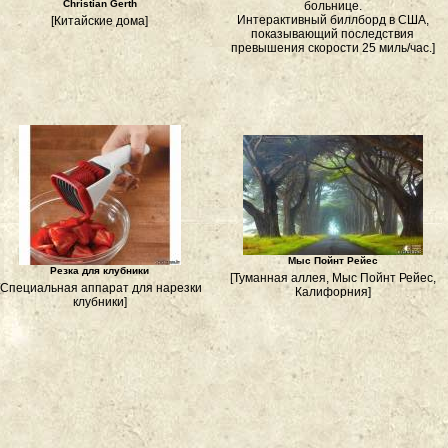
Christian Gerth
больнице.
Интерактивный биллборд в США,
[Китайские дома]
показывающий последствия
превышения скорости 25 миль/час.]
Мыс Пойнт Рейес
Резка для клубники
[Туманная аллея, Мыс Пойнт Рейес,
[Специальная аппарат для нарезки
Калифорния]
клубники]