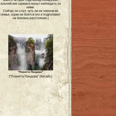
Walch) четыре года назад обнаружил
альпийских сурков и начал наблюдать за
ними.
Сейчас он стал, чуть ли не членом их
семьи, сурки не боятся его и подпускают
на близкое расстояние.]
"Планета Пандора"
["Планета Пандора" (Китай).]