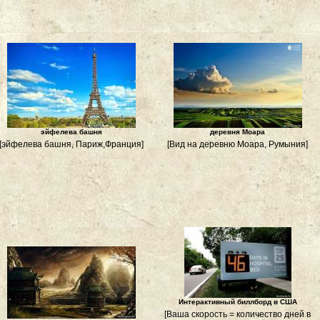
эйфелева башня
деревня Моара
[эйфелева башня, Париж,Франция]
[Вид на деревню Моара, Румыния]
Интерактивный биллборд в США
[Ваша скорость = количество дней в