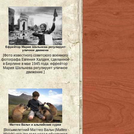
Ефрейтор Мария Шальнева регулирует
уличное движени
[Фото известного советского военного
фотографа Евгения Халдея, сделанное
в Берлине в мае 1945 года: ефрейтор
Мария Шальнева регулирует уличное
движение.]
Маттео Вальч и альпийские сурки
[Восьмилетний Маттео Вальч (Matteo