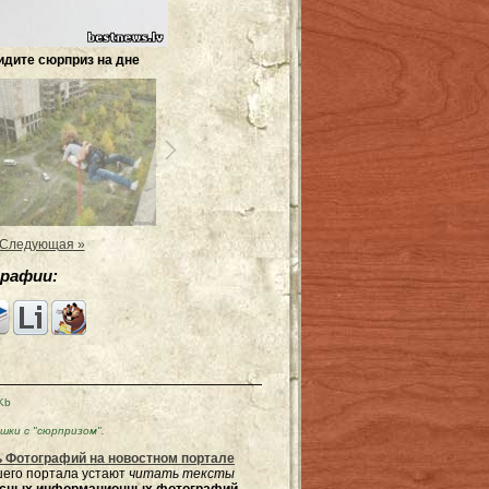
идите сюрприз на дне
Следующая »
рафии:
Kb
ки с "сюрпризом".
 Фотографий на новостном портале
ашего портала устают
читать тексты