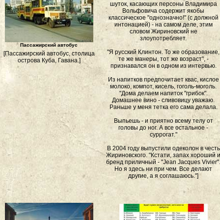
шуток, касающих персоны Владимира
Вольфовича содержит якобы
классическое "однозначно!" (с должной
интонацией) - на самом деле, этим
словом Жириновский не
злоупотребляет.
Пассажирский автобус
"Я русский Клинтон. То же образование,
[Пассажирский автобус, столица
те же манеры, тот же возраст", -
острова Куба, Гавана.]
признавался он в одном из интервью.
Из напитков предпочитает квас, кислое
молоко, компот, кисель, гоголь-моголь.
"Дома делаем напиток "грибок".
Домашнее вино - сливовицу уважаю.
Раньше у меня тетка его сама делала.
Выпьешь - и приятно всему телу от
головы до ног. А все остальное -
суррогат."
В 2004 году выпустили одеколон в честь
Жириновского. "Кстати, запах хороший 
бренд приличный - "Jean Jacques Vivier"
Но я здесь ни при чем. Все делают
другие, а я соглашаюсь."]