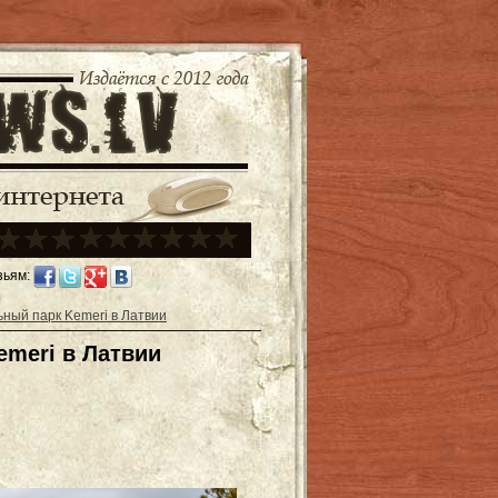
зьям:
ный парк Kemeri в Латвии
meri в Латвии