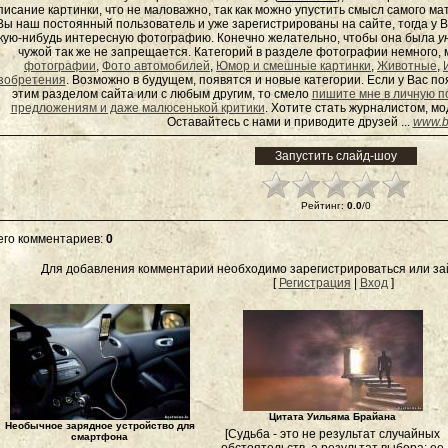
писание картинки, что не маловажно, так как можно упустить смысл самого ма
Вы наш постоянный пользователь и уже зарегистрированы на сайте, тогда у В
кую-нибудь интересную фотографию. Конечно желательно, чтобы она была
у
чужой так же не запрещается. Категорий в разделе фотографии немного, 
фотографии
,
Фото автомобилей
,
Юмор и смешные картинки
,
Животные
,
зобретения
. Возможно в будущем, появятся и новые категории. Если у Вас 
этим разделом сайта или с любым другим, то смело
пишите мне в личную п
предложениям и даже малюсенькой критики
. Хотите стать журналистом, м
Оставайтесь с нами и приводите друзей ...
www.b
Рейтинг
:
0.0
/
0
его комментариев
:
0
Для добавления комментарии необходимо зарегистрироваться или зай
[
Регистрация
|
Вход
]
Цитата Уильяма Брайана
Необычное зарядное устройство для
[Судьба - это не результат случайных
смартфона