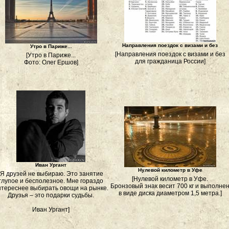
Направления поездок с визами и без
Утро в Париже...
[Направления поездок с визами и без
[Утро в Париже...
для гражданица России]
Фото: Олег Ершов]
Иван Ургант
Нулевой километр в Уфе
[Я друзей не выбираю. Это занятие
[Нулевой километр в Уфе.
глупое и бесполезное. Мне гораздо
Бронзовый знак весит 700 кг и выполне
нтереснее выбирать овощи на рынке.
в виде диска диаметром 1,5 метра.]
Друзья – это подарки судьбы.
Иван Ургант]