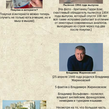
Пылесос 1904 года выпуска
[На фото - британец Гарри Кокс,
Покупки в интернете?
счастливый обладатель пылесоса 1904
[Покупая в интернете можно теперь
года выпуска, который спустя 108 лет
олучить не только кота в мешке, но и
всё также исправно работает в отличие
мыш в мышке]
от некоторых современных аналогов,
выходящих из строя через год-два
после покупки.]
Владимир Жириновский
[25 апреля 1946 года родился Владими
Жириновский
5 фактов о Владимире Жириновском:
Владимир Вольфович - полиглот,
владеет английским, французским,
немецким и турецким языками.
Несмотря на то, что большая часть