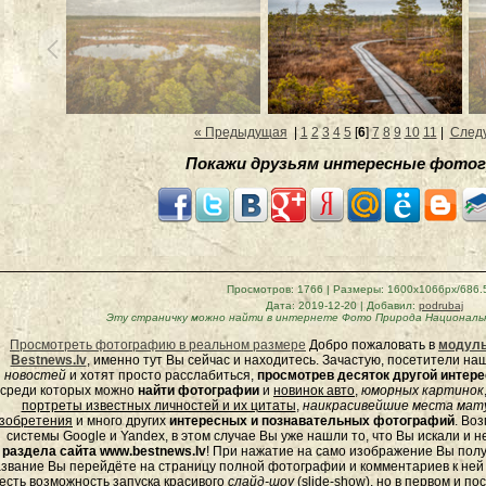
« Предыдущая
|
1
2
3
4
5
[
6
]
7
8
9
10
11
|
След
Покажи друзьям интересные фотог
Просмотров
: 1766 |
Размеры
: 1600x1066px/686.
Дата
: 2019-12-20 |
Добавил
:
podrubaj
Эту страничку можно найти в интернете
Фото Природа Национальн
Просмотреть фотографию в реальном размере
Добро пожаловать в
модуль
Bestnews.lv
, именно тут Вы сейчас и находитесь. Зачастую, посетители н
новостей
и хотят просто расслабиться,
просмотрев десяток другой инте
среди которых можно
найти фотографии
и
новинок авто
,
юморных
картинок
портреты известных личностей и их цитаты
,
наикрасивейшие места мату
зобретения
и много других
интересных и познавательных фотографий
. Во
системы Google и Yandex, в этом случае Вы уже нашли то, что Вы искали и 
раздела сайта www.bestnews.lv
! При нажатие на само изображение Вы полу
звание Вы перейдёте на страницу полной фотографии и комментариев к ней - 
есть возможность запуска красивого
слайд-шоу
(
slide-show
), но в первом и п