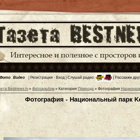
Фото
Видео
|
Регистрация
-
Вход
| Слушай радио:
| Расскажи дру
зета Bestnews.lv
»
Фотоальбом
» Категория
Природа
» Фотография
Националь
Фотография - Национальный парк Ke