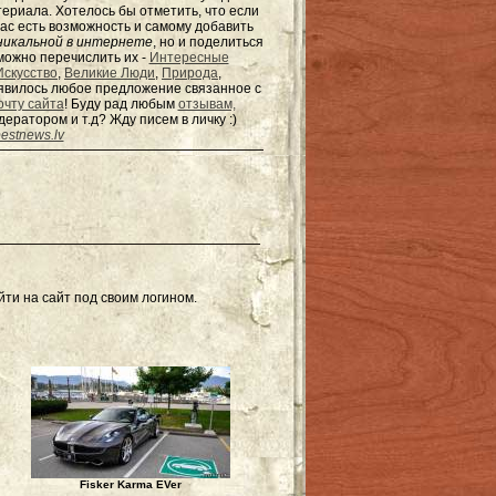
териала. Хотелось бы отметить, что если
ас есть возможность и самому добавить
никальной в интернете
, но и поделиться
можно перечислить их -
Интересные
Искусство
,
Великие Люди
,
Природа
,
появилось любое предложение связанное с
очту сайта
! Буду рад любым
отзывам,
одератором и т.д? Жду писем в
личку
:)
estnews.lv
ти на сайт под своим логином.
Fisker Karma EVer