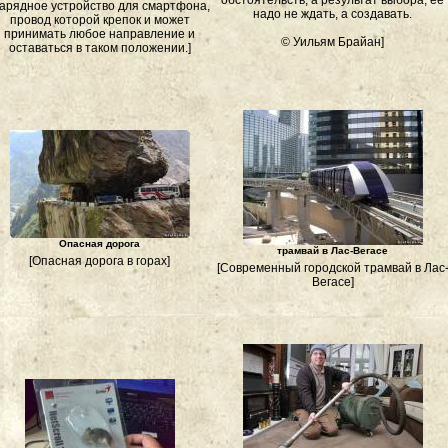
обстоятельств, а результат выбора; ее
Зарядное устройство для смартфона,
надо не ждать, а создавать.
провод которой крепок и может
принимать любое направление и
© Уильям Брайан]
оставаться в таком положении.]
Опасная дорога
трамвай в Лас-Вегасе
[Опасная дорога в горах]
[Современный городской трамвай в Лас
Вегасе]