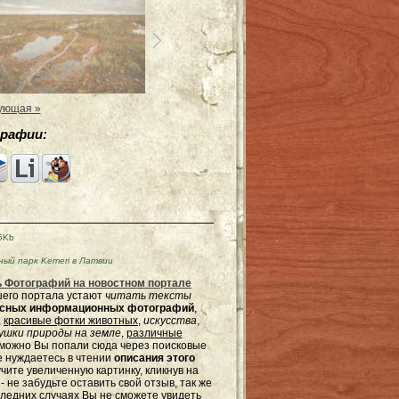
ующая »
рафии:
5Kb
ый парк Kemeri в Латвии
 Фотографий на новостном портале
ашего портала устают
читать тексты
ресных информационных фотографий
,
,
красивые фотки животных
,
искусства
,
шки природы на земле
,
различные
зможно Вы попали сюда через поисковые
не нуждаетесь в чтении
описания этого
чите увеличенную картинку, кликнув на
не забудьте оставить свой отзыв, так же
оследних случаях Вы не сможете увидеть