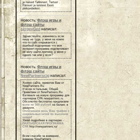
ja naised Tallinnast, Tartust ,
Pärnust ja teistest Eesti
piirkondadest.
Новость:
Флэш игры и
флэш сайты
sergeyGed
написал:
Здравствуйте, извиняюсь если
пишу не туда, у меня на компе
что-то сайт открывается с
ошибкой подозреваю что моя
интернет-программа подглючивает
не могу найти причину, у меня у
одного так или у всех?
Новость:
Флэш игры и
флэш сайты
NewPartnerscig
написал:
Хозяин сайта, приветик Вам от
NewPartners.Ru
И всем остальным, Общий
Приветики от NewPartners.Ru
Взгляньте на новую программу для
партнеров СРА newpartners.ru
Обсолютно бесплатно предлагаем
всем по 500 рублей
на баланс в
аккаунте.
Оплачиваем весь Ваш трафик с
социальных сетей по высоким
ценам
!
Узнай подробнее в партнерке -
ПАРТНЕРСКАЯ ПРОГРАММА
СРА
http://newpartners.ru/
Всем спасибо за внимание,
команда NewPartners