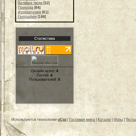
Великие люди
[32]
Природа
[84]
Изобретения
[61]
География
[188]
Статистика
Онлайн всего:
4
Гостей:
4
Пользователей:
0
Используются технологии
uCoz
|
Гостевая книга
|
Каталог
|
Игры
|
Тесты