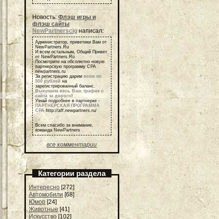
Новость:
Флэш игры и
флэш сайты
NewPartnerscig
написал:
Администратор, приветики Вам от
NewPartners.Ru
И всем остальным, Общий Привет
от NewPartners.Ru
Посмотрите на обсолютно новую
партнерскую программу СРА
newpartners.ru
За регистрацию дарим
всем по
500 рублей
на
зарегистрированный баланс.
Выкупаем весь Ваш трафик с
сайта за дорого
!
Узнай подробнее в партнерке -
ПАРТНЕРСКАЯ ПРОГРАММА
СРА
http://aff.newpartners.ru/
Всем спасибо за внимание,
команда NewPartners
все комментарии
Категории раздела
Интересно
[272]
Автомобили
[68]
Юмор
[24]
Животные
[41]
Искусство
[102]