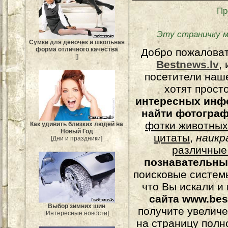
Пр
Эту страничку 
Сумки для девочек и школьная
форма отличного качества
Добро пожалова
[]
Bestnews.lv
,
посетители наш
хотят прост
интересных инф
найти фотогра
фотки животных
Как удивить близких людей на
Новый Год
цитаты
,
наикр
[Дни и праздники]
различные
познавательны
поисковые системы
что Вы искали и
сайта www.bes
Выбор зимних шин
получите увеличе
[Интересные новости]
на страницу полн