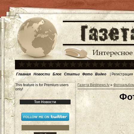
Главная
Новости
Блог
Статьи
Фото
Видео
|
Регистрация
This feature is for Premium users
Газета Bestnews.lv
»
Фотоальбо
only!
Фо
Топ Новости