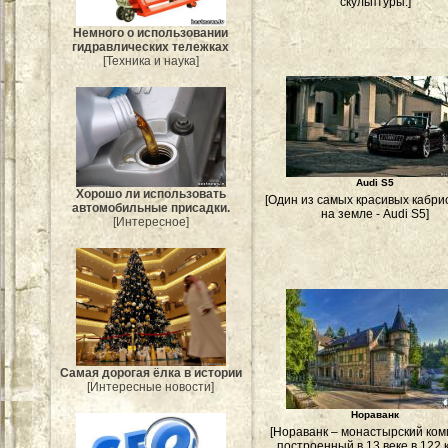
скульптуры.]
Немного о использовании
гидравлических тележках
[Техника и наука]
Audi S5
Хорошо ли использовать
[Один из самых красивых кабри
автомобильные присадки.
на земле - Audi S5]
[Интересное]
Самая дорогая ёлка в истории
[Интересные новости]
Нораванк
[Нораванк – монастырский ком
построенный в 13 веке в 122 