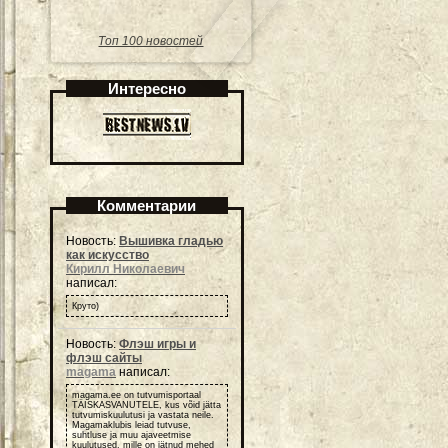
Топ 100 новостей
Интересно
Комментарии
Новость:
Вышивка гладью
как искусство
Кирилл Николаевич
написал:
Круто)
Новость:
Флэш игры и
флэш сайты
magama
написал:
magama.ee on tutvumisportaal
TÄISKASVANUTELE, kus võid jätta
tutvumiskuulutusi ja vastata neile.
Magamaklubis leiad tutvuse,
suhtluse ja muu ajaveetmise
kuulutused, mille on jätnud mehed