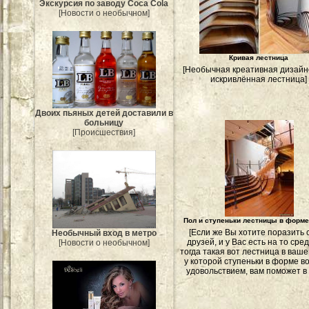
Экскурсия по заводу Coca Cola
[Новости о необычном]
Кривая лестница
[Необычная креативная дизайн
искривлённая лестница]
Двоих пьяных детей доставили в
больницу
[Происшествия]
Пол и ступеньки лестницы в форм
[Если же Вы хотите поразить 
Необычный вход в метро
друзей, и у Вас есть на то сред
[Новости о необычном]
тогда такая вот лестница в ваше
у которой ступеньки в форме во
удовольствием, вам поможет в 