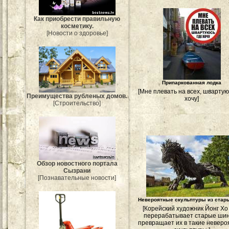
Как приобрести правильную
косметику.
[Новости о здоровье]
Припаркованная лодка
[Мне плевать на всех, швартую
Преимущества рубленых домов.
хочу]
[Строительство]
Обзор новостного портала
Сызрани
[Познавательные новости]
Невероятные скульптуры из стар
[Корейский художник Йонг Хо
перерабатывает старые ши
превращает их в такие невер