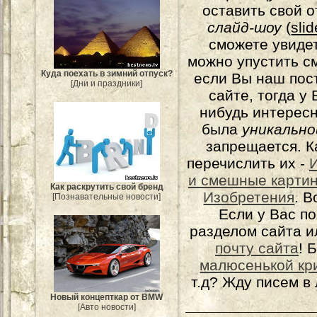
оставить свой о
слайд-шоу
(
sli
сможете увидет
можно упустить с
Куда поехать в зимний отпуск?
если Вы наш пос
[Дни и праздники]
сайте, тогда у
нибудь интерес
была
уникально
запрещается. К
перечислить их -
и смешные карти
Как раскрутить свой бренд
Изобретения
. 
[Познавательные новости]
Если у Вас п
разделом сайта и
почту сайта
! 
малюсенькой кр
т.д? Жду писем в
Новый концепткар от BMW
[Авто новости]