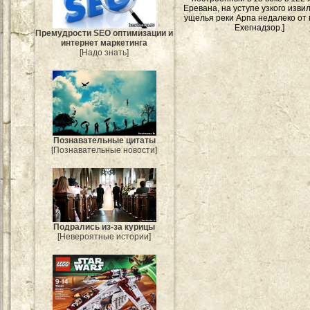
Еревана, на уступе узкого изви
ущелья реки Арпа недалеко от 
Ехегнадзор.]
Премудрости SEO оптимизации и
интернет маркетинга
[Надо знать]
Познавательные цитаты
[Познавательные новости]
Подрались из-за курицы
[Невероятные истории]