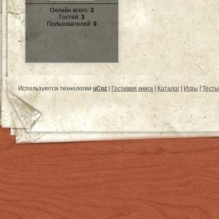
Онлайн всего:
3
Гостей:
3
Пользователей:
0
Используются технологии
uCoz
|
Гостевая книга
|
Каталог
|
Игры
|
Тесты