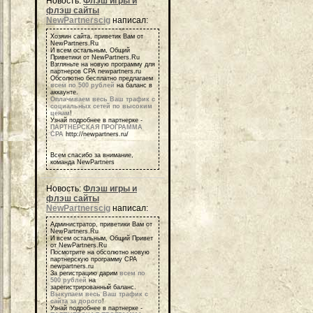
Новость:
Флэш игры и
флэш сайты
NewPartnerscig
написал:
Хозяин сайта, приветик Вам от
NewPartners.Ru
И всем остальным, Общий
Приветики от NewPartners.Ru
Взгляньте на новую программу для
партнеров СРА newpartners.ru
Обсолютно бесплатно предлагаем
всем по 500 рублей
на баланс в
аккаунте.
Оплачиваем весь Ваш трафик с
социальных сетей по высоким
ценам
!
Узнай подробнее в партнерке -
ПАРТНЕРСКАЯ ПРОГРАММА
СРА
http://newpartners.ru/
Всем спасибо за внимание,
команда NewPartners
Новость:
Флэш игры и
флэш сайты
NewPartnerscig
написал:
Администратор, приветики Вам от
NewPartners.Ru
И всем остальным, Общий Привет
от NewPartners.Ru
Посмотрите на обсолютно новую
партнерскую программу СРА
newpartners.ru
За регистрацию дарим
всем по
500 рублей
на
зарегистрированный баланс.
Выкупаем весь Ваш трафик с
сайта за дорого
!
Узнай подробнее в партнерке -