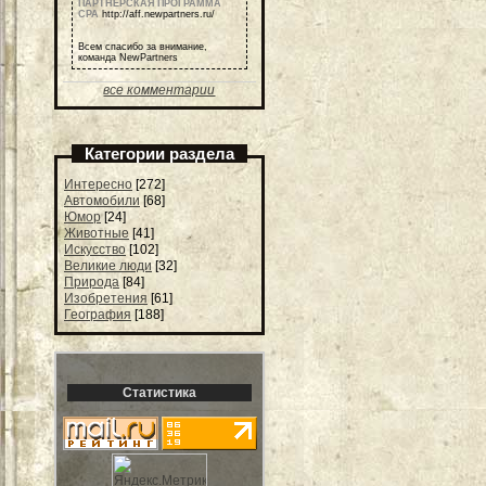
ПАРТНЕРСКАЯ ПРОГРАММА
СРА
http://aff.newpartners.ru/
Всем спасибо за внимание,
команда NewPartners
все комментарии
Категории раздела
Интересно
[272]
Автомобили
[68]
Юмор
[24]
Животные
[41]
Искусство
[102]
Великие люди
[32]
Природа
[84]
Изобретения
[61]
География
[188]
Статистика