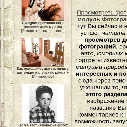
Просмотреть фот
модуль Фотогра
Синдром произвольного
тут Вы сейчас и 
воспоминания музыки
[Познавательные новости]
устают
читать
просмотрев д
фотографий
, с
авто
,
юморных
к
портреты известн
матушки природы
Как молодой семье увеличить
интересных и п
зрительно маленькую комнату
[Интересное]
сюда через поис
уже нашли то, ч
этого раздел
изображение 
название Вы
комментариев к н
возможность запу
Кто же этот человек на фото?