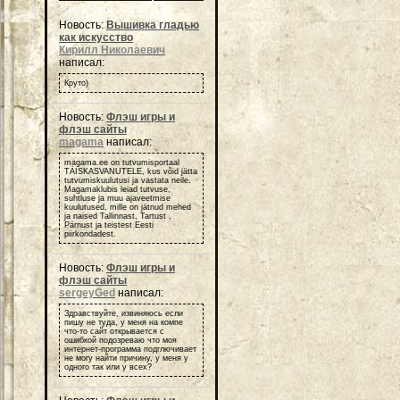
Новость:
Вышивка гладью
как искусство
Кирилл Николаевич
написал:
Круто)
Новость:
Флэш игры и
флэш сайты
magama
написал:
magama.ee on tutvumisportaal
TÄISKASVANUTELE, kus võid jätta
tutvumiskuulutusi ja vastata neile.
Magamaklubis leiad tutvuse,
suhtluse ja muu ajaveetmise
kuulutused, mille on jätnud mehed
ja naised Tallinnast, Tartust ,
Pärnust ja teistest Eesti
piirkondadest.
Новость:
Флэш игры и
флэш сайты
sergeyGed
написал:
Здравствуйте, извиняюсь если
пишу не туда, у меня на компе
что-то сайт открывается с
ошибкой подозреваю что моя
интернет-программа подглючивает
не могу найти причину, у меня у
одного так или у всех?