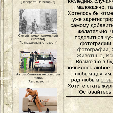
последних случаях
[Невероятные истории]
маловажно, та
Хотелось бы отме
уже зарегистрир
самому добавит
желательно, 
Самый продолжительный
поделиться чуж
снегопад
фотографии 
[Познавательные новости]
фотографии
,
Животные
,
Ис
Возможно в бу
появилось любое 
с любым другим,
Автомобильный техосмотр в
России
рад любым
отзы
[Авто новости]
Хотите стать жур
Оставайтесь 