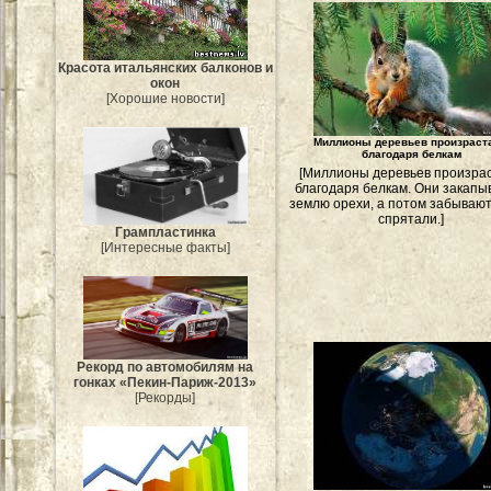
Красота итальянских балконов и
окон
[Хорошие новости]
Миллионы деревьев произраст
благодаря белкам
[Миллионы деревьев произра
благодаря белкам. Они закапы
землю орехи, а потом забывают,
спрятали.]
Грампластинка
[Интересные факты]
Рекорд по автомобилям на
гонках «Пекин-Париж-2013»
[Рекорды]