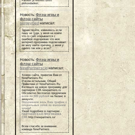
Pärnust ja teistest Eesti
piirkondadest.
Новость:
Флэш игры и
флэш сайты
sergeyGed
написал:
Здравствуйте, извиняюсь если
пишу не туда, у меня на компе
что-то сайт открывается с
ошибкой подозреваю что моя
интернет-программа подглючивает
не могу найти причину, у меня у
одного так или у всех?
Новость:
Флэш игры и
флэш сайты
NewPartnerscig
написал:
Хозяин сайта, приветик Вам от
NewPartners.Ru
И всем остальным, Общий
Приветики от NewPartners.Ru
Взгляньте на новую программу для
партнеров СРА newpartners.ru
Обсолютно бесплатно предлагаем
всем по 500 рублей
на баланс в
аккаунте.
Оплачиваем весь Ваш трафик с
социальных сетей по высоким
ценам
!
Узнай подробнее в партнерке -
ПАРТНЕРСКАЯ ПРОГРАММА
СРА
http://newpartners.ru/
Всем спасибо за внимание,
команда NewPartners