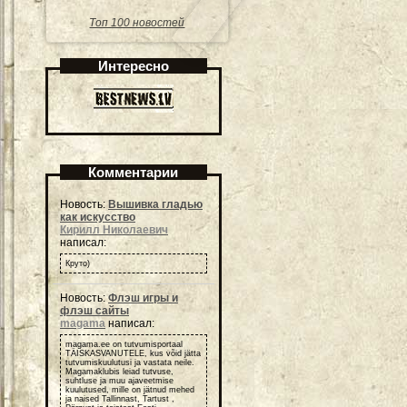
Топ 100 новостей
Интересно
Комментарии
Новость:
Вышивка гладью
как искусство
Кирилл Николаевич
написал:
Круто)
Новость:
Флэш игры и
флэш сайты
magama
написал:
magama.ee on tutvumisportaal
TÄISKASVANUTELE, kus võid jätta
tutvumiskuulutusi ja vastata neile.
Magamaklubis leiad tutvuse,
suhtluse ja muu ajaveetmise
kuulutused, mille on jätnud mehed
ja naised Tallinnast, Tartust ,