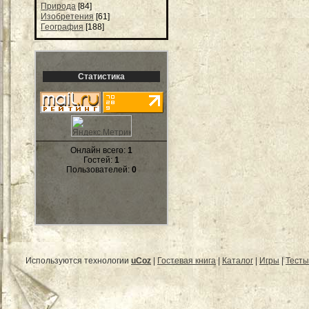
Природа
[84]
Изобретения
[61]
География
[188]
Статистика
Онлайн всего:
1
Гостей:
1
Пользователей:
0
Используются технологии
uCoz
|
Гостевая книга
|
Каталог
|
Игры
|
Тесты