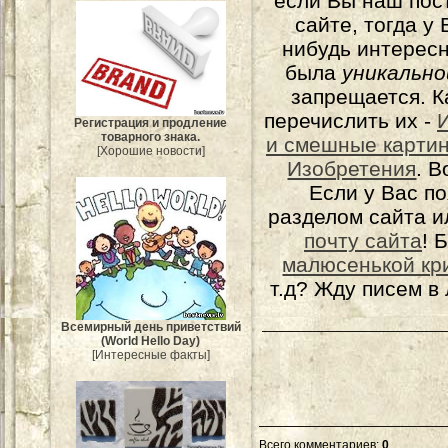
если Вы наш пос
сайте, тогда у
нибудь интерес
была
уникально
запрещается. К
перечислить их -
Регистрация и продление
товарного знака.
и смешные карти
[Хорошие новости]
Изобретения
. 
Если у Вас п
разделом сайта и
почту сайта
! 
малюсенькой кр
т.д? Жду писем в
Всемирный день приветствий
(World Hello Day)
[Интересные факты]
Всего комментариев
:
0