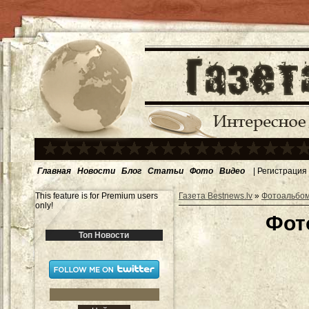
Главная
Новости
Блог
Статьи
Фото
Видео
|
Регистрация
This feature is for Premium users
Газета Bestnews.lv
»
Фотоальбо
only!
Фот
Топ Новости