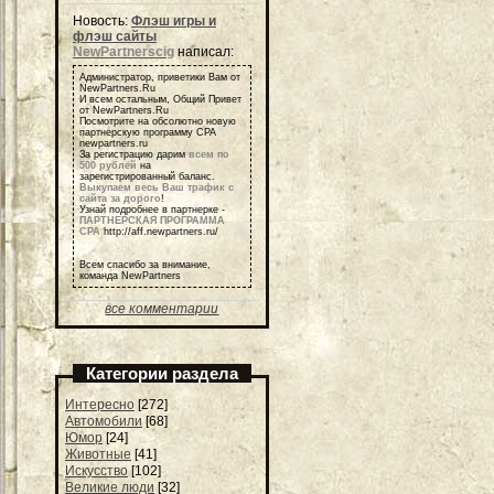
Новость:
Флэш игры и
флэш сайты
NewPartnerscig
написал:
Администратор, приветики Вам от
NewPartners.Ru
И всем остальным, Общий Привет
от NewPartners.Ru
Посмотрите на обсолютно новую
партнерскую программу СРА
newpartners.ru
За регистрацию дарим
всем по
500 рублей
на
зарегистрированный баланс.
Выкупаем весь Ваш трафик с
сайта за дорого
!
Узнай подробнее в партнерке -
ПАРТНЕРСКАЯ ПРОГРАММА
СРА
http://aff.newpartners.ru/
Всем спасибо за внимание,
команда NewPartners
все комментарии
Категории раздела
Интересно
[272]
Автомобили
[68]
Юмор
[24]
Животные
[41]
Искусство
[102]
Великие люди
[32]