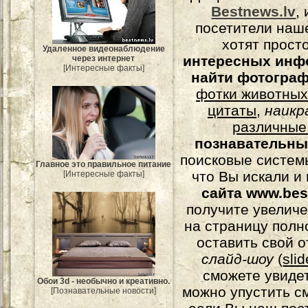
Bestnews.lv
,
посетители наш
хотят прост
Удаленное видеонаблюдение
интересных инф
через интернет
[Интересные факты]
найти фотогра
фотки животных
цитаты
,
наикр
различные
познавательны
поисковые системы
Главное это правильное питание
что Вы искали и
[Интересные факты]
сайта www.bes
получите увеличе
на страницу полн
оставить свой о
слайд-шоу
(
sli
сможете увидет
Обои 3d - необычно и креативно.
можно упустить с
[Познавательные новости]