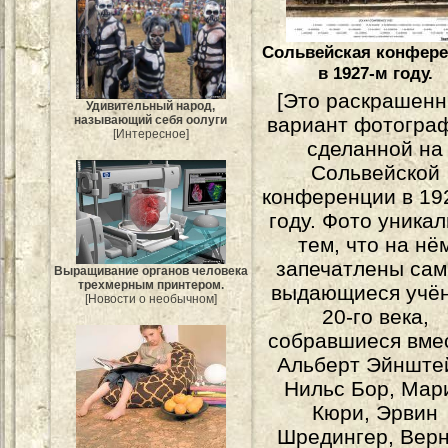
Сольвейская конфер
в 1927-м году.
[Это раскрашен
Удивительный народ,
вариант фотогра
называющий себя оолуги
[Интересное]
сделанной на
Сольвейской
конференции в 19
году. Фото уника
тем, что на нё
запечатлены са
Выращивание органов человека
трехмерным принтером.
выдающиеся учё
[Новости о необычном]
20-го века,
собравшиеся вме
Альберт Эйнште
Нильс Бор, Мар
Кюри, Эрвин
Шредингер, Вер