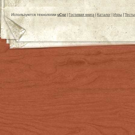
Используются технологии
uCoz
|
Гостевая книга
|
Каталог
|
Игры
|
Тесты