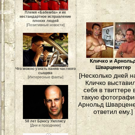
Племя «Бабемба» и их
нестандартное исправление
плохих людей
[Позитивные новости]
Кличко и Арноль
Шварценеггер
Что можно узнать наняв частного
сыщика
[Несколько дней н
[Интересные факты]
Кличко выставил
себя в твиттере 
такую фотографи
Арнольд Шварцене
ответил ему.]
58 лет Брюсу Уиллису
[Дни и праздники]