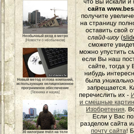
что Вы искали и
сайта www.bes
получите увеличе
на страницу полн
оставить свой о
Необычный вход в метро
слайд-шоу
(
sli
[Новости о необычном]
сможете увидет
можно упустить с
если Вы наш пос
сайте, тогда у
нибудь интерес
была
уникально
Новый метод отлова компаний,
использующих нелицензионное
запрещается. К
программное обеспечение
[Техника и наука]
перечислить их -
и смешные карти
Изобретения
. 
Если у Вас п
разделом сайта и
почту сайта
! 
30 килограм пчёл на теле