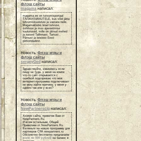
флэш сайты
magama
написал:
magama.ee on tutvumisportaal
TÄISKASVANUTELE, kus võid jätta
tutvumiskuulutusi ja vastata neile.
Magamaklubis leiad tutvuse,
suhtluse ja muu ajaveetmise
kuulutused, mille on jätnud mehed
ja naised Tallinnast, Tartust ,
Pärnust ja teistest Eesti
piirkondadest.
Новость:
Флэш игры и
флэш сайты
sergeyGed
написал:
Здравствуйте, извиняюсь если
пишу не туда, у меня на компе
что-то сайт открывается с
ошибкой подозреваю что моя
интернет-программа подглючивает
не могу найти причину, у меня у
одного так или у всех?
Новость:
Флэш игры и
флэш сайты
NewPartnerscig
написал:
Хозяин сайта, приветик Вам от
NewPartners.Ru
И всем остальным, Общий
Приветики от NewPartners.Ru
Взгляньте на новую программу для
партнеров СРА newpartners.ru
Обсолютно бесплатно предлагаем
всем по 500 рублей
на баланс в