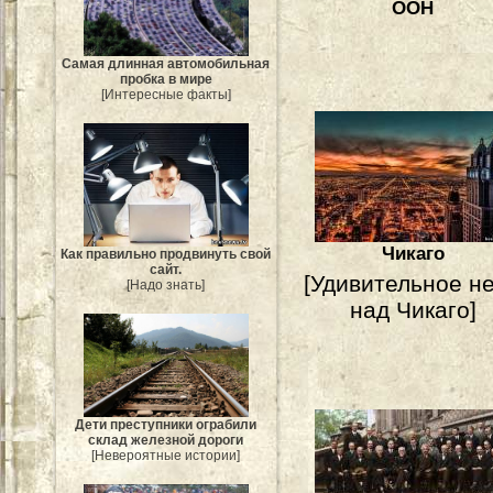
ООН
Самая длинная автомобильная
пробка в мире
[Интересные факты]
Чикаго
Как правильно продвинуть свой
сайт.
[Удивительное н
[Надо знать]
над Чикаго]
Дети преступники ограбили
склад железной дороги
[Невероятные истории]