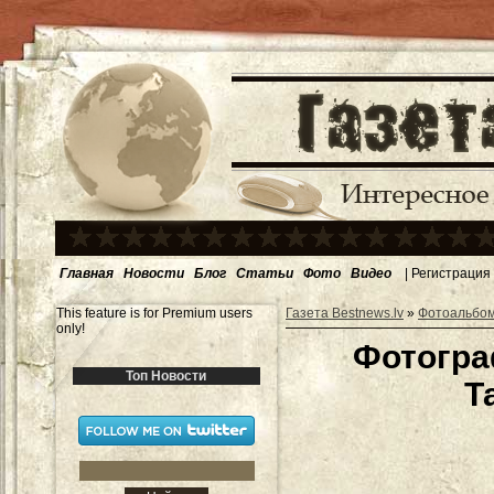
Главная
Новости
Блог
Статьи
Фото
Видео
|
Регистрация
This feature is for Premium users
Газета Bestnews.lv
»
Фотоальбо
only!
Фотогра
Топ Новости
Т