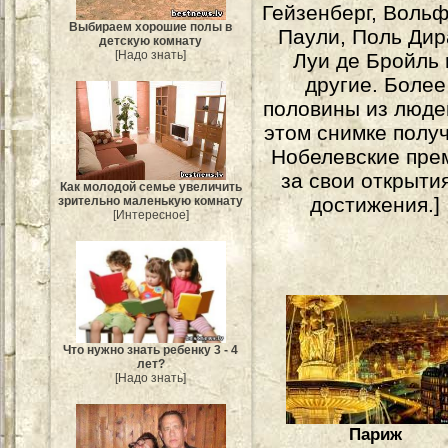
Гейзенберг, Вольф
Выбираем хорошие полы в
Паули, Поль Дир
детскую комнату
[Надо знать]
Луи де Бройль 
другие. Более
половины из люде
этом снимке полу
Нобелевские пре
за свои открыти
Как молодой семье увеличить
достижения.]
зрительно маленькую комнату
[Интересное]
Что нужно знать ребенку 3 - 4
лет?
[Надо знать]
Париж