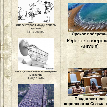
Инспекторов ГИБДД теперь
кусают
[Интересное]
Юрское побережь
[Юрское побереж
Англия]
Как сделать заказ в интернет-
магазине
[Надо знать]
Представители
королевства Свазилэ