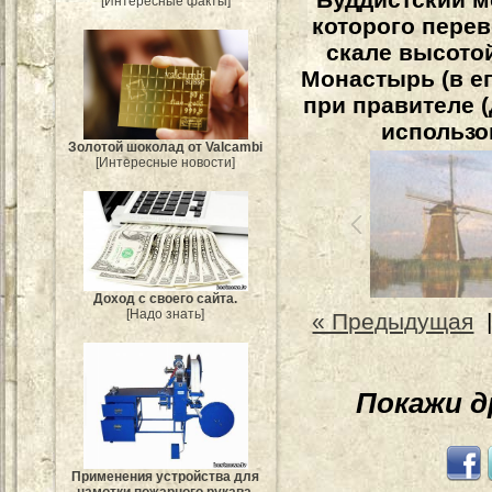
[Интересные факты]
которого перев
скале высотой
Монастырь (в е
при правителе (
использо
Золотой шоколад от Valcambi
[Интересные новости]
Доход с своего сайта.
[Надо знать]
« Предыдущая
Покажи 
Применения устройства для
намотки пожарного рукава.