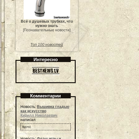
Всё о душевых трубках, что
нужно знать
[Познавательные новости]
Топ 100 новостей
Интересно
Комментарии
Новость:
Вышивка гладью
как искусство
Кирилл Николаевич
написал:
Круто)
Новость:
Флэш игры и