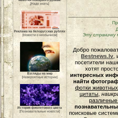
[Надо знать]
Пр
Реклама на белорусских рублях
Эту страничку 
[Новости о необычном]
Добро пожалова
Bestnews.lv
,
посетители наш
хотят прост
Взгляды на мир
интересных инф
[Невероятные истории]
найти фотогра
фотки животных
цитаты
,
наикр
различные
познавательны
История фиолетового цвета
[Познавательные новости]
поисковые системы