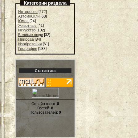
Категории раздела
Интересно
[272]
Автомобили
[68]
Юмор
[24]
Животные
[41]
Искусство
[102]
Великие люди
[32]
Природа
[84]
Изобретения
[61]
География
[188]
Статистика
Онлайн всего:
8
Гостей:
8
Пользователей:
0