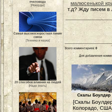
пчеловода
малюсенькой кр
[Рекорды]
т.д? Жду писем в
Самая высокоскоростная линия
связи
[Техника и наука]
Всего комментариев
:
0
Для добавления комме
20 способов влияния на людей
[Надо знать]
Скалы Боулдер
[Скалы Боулдер
Колорадо, США