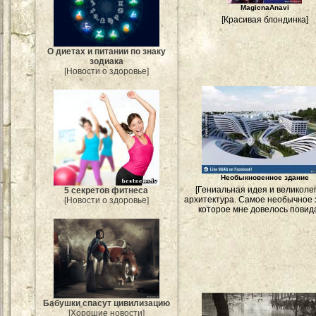
MagicnaAnavi
[Красивая блондинка]
О диетах и питании по знаку
зодиака
[Новости о здоровье]
Необыкновенное здание
[Гениальная идея и великол
5 секретов фитнеса
архитектура. Самое необычное 
[Новости о здоровье]
которое мне довелось повида
Бабушки спасут цивилизацию
[Хорошие новости]