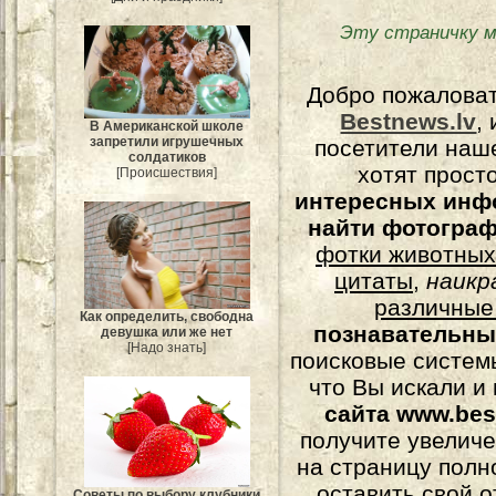
Эту страничку м
Добро пожалова
Bestnews.lv
,
В Американской школе
запретили игрушечных
посетители наш
солдатиков
хотят прост
[Происшествия]
интересных инф
найти фотогра
фотки животных
цитаты
,
наикр
различные
Как определить, свободна
познавательны
девушка или же нет
[Надо знать]
поисковые системы
что Вы искали и
сайта www.bes
получите увеличе
на страницу полн
оставить свой о
Советы по выбору клубники