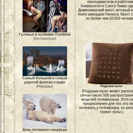
преподаватели и работни
Университета Санто-Томас сд
Доминиканский крест, который 
Книгу рекордов Гиннеса. Крест 
из более чем 20 000 челове
Гулянья в особняке Плейбой
[Интересное]
Самый большой и самый
дорогой фонтан в мире
Подушка-пульт
[Рекорды]
[Подушка-пульт может распо
сигнал около 500 распростра
моделей телевизоров. Этот г
предназначен для тех, кто л
полежать у телевизора, но рег
теряет пульт.]
День полярного медведя