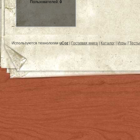
Пользователей:
0
Используются технологии
uCoz
|
Гостевая книга
|
Каталог
|
Игры
|
Тесты