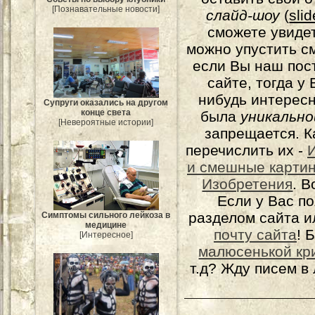
[Познавательные новости]
слайд-шоу
(
sli
сможете увидет
можно упустить с
если Вы наш пос
сайте, тогда у
нибудь интерес
Супруги оказались на другом
конце света
была
уникально
[Невероятные истории]
запрещается. К
перечислить их -
и смешные карти
Изобретения
. 
Если у Вас п
разделом сайта и
Симптомы сильного лейкоза в
медицине
почту сайта
! 
[Интересное]
малюсенькой кр
т.д? Жду писем в