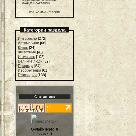
команда NewPartners
все комментарии
Категории раздела
Интересно
[272]
Автомобили
[68]
Юмор
[24]
Животные
[41]
Искусство
[102]
Великие люди
[32]
Природа
[84]
Изобретения
[61]
География
[188]
Статистика
Онлайн всего:
8
Гостей:
8