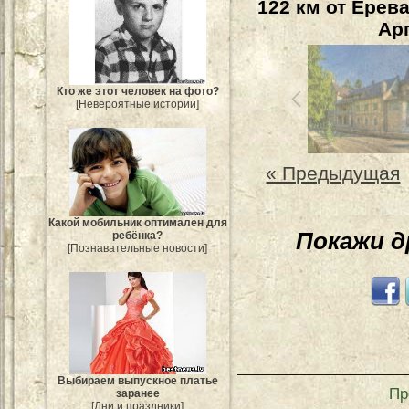
122 км от Ерев
Арп
Кто же этот человек на фото?
[Невероятные истории]
« Предыдущая
Какой мобильник оптимален для
Покажи 
ребёнка?
[Познавательные новости]
Выбираем выпускное платье
Пр
заранее
[Дни и праздники]