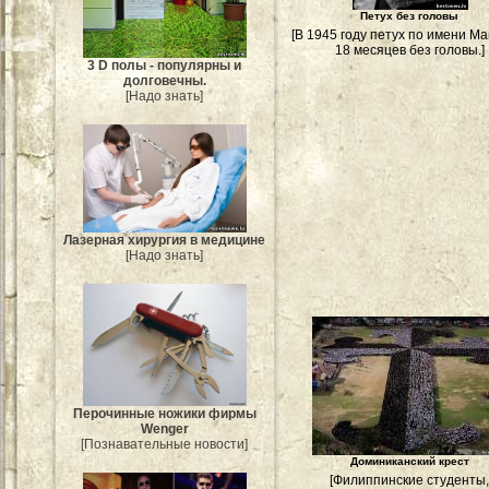
Петух без головы
[В 1945 году петух по имени Ма
18 месяцев без головы.]
3 D полы - популярны и
долговечны.
[Надо знать]
Лазерная хирургия в медицине
[Надо знать]
Перочинные ножики фирмы
Wenger
[Познавательные новости]
Доминиканский крест
[Филиппинские студенты