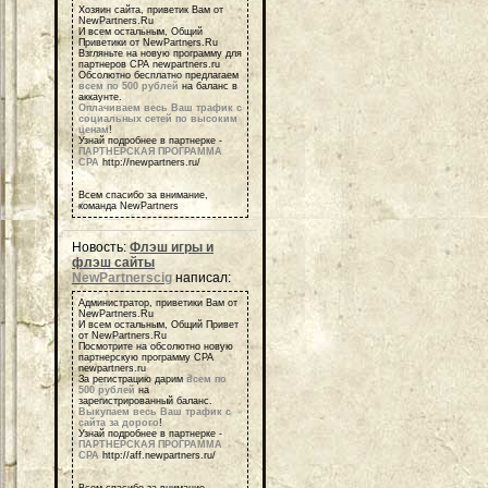
Хозяин сайта, приветик Вам от
NewPartners.Ru
И всем остальным, Общий
Приветики от NewPartners.Ru
Взгляньте на новую программу для
партнеров СРА newpartners.ru
Обсолютно бесплатно предлагаем
всем по 500 рублей
на баланс в
аккаунте.
Оплачиваем весь Ваш трафик с
социальных сетей по высоким
ценам
!
Узнай подробнее в партнерке -
ПАРТНЕРСКАЯ ПРОГРАММА
СРА
http://newpartners.ru/
Всем спасибо за внимание,
команда NewPartners
Новость:
Флэш игры и
флэш сайты
NewPartnerscig
написал:
Администратор, приветики Вам от
NewPartners.Ru
И всем остальным, Общий Привет
от NewPartners.Ru
Посмотрите на обсолютно новую
партнерскую программу СРА
newpartners.ru
За регистрацию дарим
всем по
500 рублей
на
зарегистрированный баланс.
Выкупаем весь Ваш трафик с
сайта за дорого
!
Узнай подробнее в партнерке -
ПАРТНЕРСКАЯ ПРОГРАММА
СРА
http://aff.newpartners.ru/
Всем спасибо за внимание,