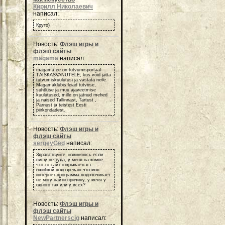
Кирилл Николаевич
написал:
Круто)
Новость:
Флэш игры и
флэш сайты
magama
написал:
magama.ee on tutvumisportaal
TÄISKASVANUTELE, kus võid jätta
tutvumiskuulutusi ja vastata neile.
Magamaklubis leiad tutvuse,
suhtluse ja muu ajaveetmise
kuulutused, mille on jätnud mehed
ja naised Tallinnast, Tartust ,
Pärnust ja teistest Eesti
piirkondadest.
Новость:
Флэш игры и
флэш сайты
sergeyGed
написал:
Здравствуйте, извиняюсь если
пишу не туда, у меня на компе
что-то сайт открывается с
ошибкой подозреваю что моя
интернет-программа подглючивает
не могу найти причину, у меня у
одного так или у всех?
Новость:
Флэш игры и
флэш сайты
NewPartnerscig
написал: