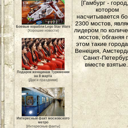
[Гамбург - город,
котором
насчитывается б
2300 мостов, явля
Боевые корабли Lego Star Wars
лидером по количе
[Хорошие новости]
мостов, обганяя 
этом такие города
Венеция, Амстерд
Санкт-Петербу
вместе взятые.
Подарок женщинам Туркмении
на 8 марта
[Дни и праздники]
Интересный факт московского
метро
[Интересные факты]