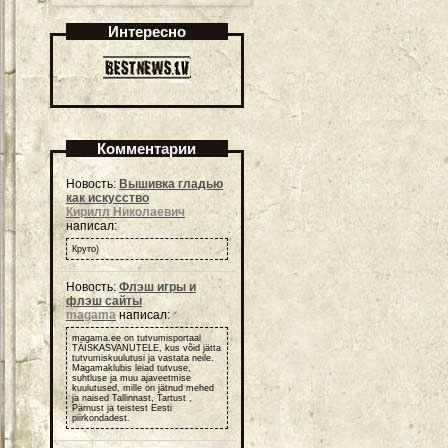
Интересно
Комментарии
Новость:
Вышивка гладью
как искусство
Кирилл Николаевич
написал:
Круто)
Новость:
Флэш игры и
флэш сайты
magama
написал:
magama.ee on tutvumisportaal
TÄISKASVANUTELE, kus võid jätta
tutvumiskuulutusi ja vastata neile.
Magamaklubis leiad tutvuse,
suhtluse ja muu ajaveetmise
kuulutused, mille on jätnud mehed
ja naised Tallinnast, Tartust ,
Pärnust ja teistest Eesti
piirkondadest.