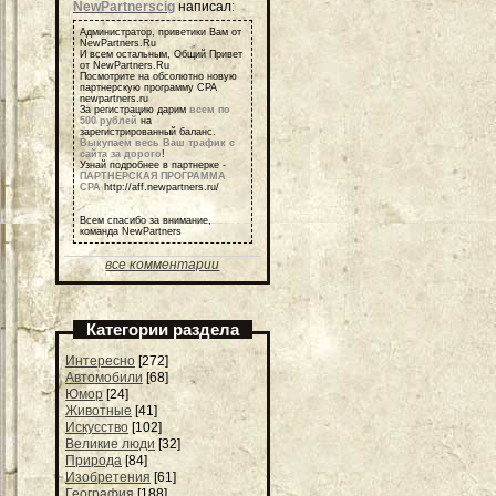
NewPartnerscig
написал:
Администратор, приветики Вам от
NewPartners.Ru
И всем остальным, Общий Привет
от NewPartners.Ru
Посмотрите на обсолютно новую
партнерскую программу СРА
newpartners.ru
За регистрацию дарим
всем по
500 рублей
на
зарегистрированный баланс.
Выкупаем весь Ваш трафик с
сайта за дорого
!
Узнай подробнее в партнерке -
ПАРТНЕРСКАЯ ПРОГРАММА
СРА
http://aff.newpartners.ru/
Всем спасибо за внимание,
команда NewPartners
все комментарии
Категории раздела
Интересно
[272]
Автомобили
[68]
Юмор
[24]
Животные
[41]
Искусство
[102]
Великие люди
[32]
Природа
[84]
Изобретения
[61]
География
[188]