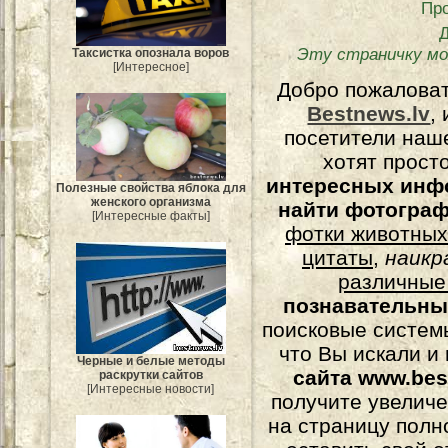
Пр
Эту страничку мо
Таксистка опознала воров
[Интересное]
Добро пожалова
Bestnews.lv
,
посетители наш
хотят прост
интересных инф
Полезные свойства яблока для
женского организма
найти фотогра
[Интересные факты]
фотки животных
цитаты
,
наикр
различные
познавательны
поисковые системы
что Вы искали и
Черные и белые методы
сайта www.bes
раскрутки сайтов
[Интересные новости]
получите увеличе
на страницу полн