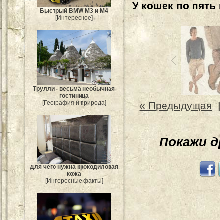
У кошек по пять
Быстрый BMW M3 и M4
[Интересное]
Трулли - весьма необычная
гостиница
[География и природа]
« Предыдущая
Покажи 
Для чего нужна крокодиловая
кожа
[Интересные факты]