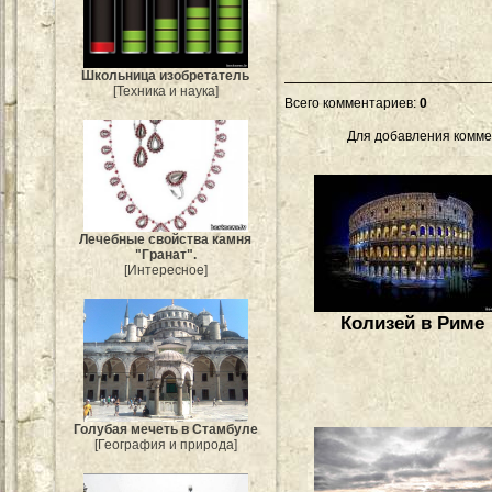
Школьница изобретатель
[Техника и наука]
Всего комментариев
:
0
Для добавления комме
Лечебные свойства камня
"Гранат".
[Интересное]
Колизей в Риме
Голубая мечеть в Стамбуле
[География и природа]