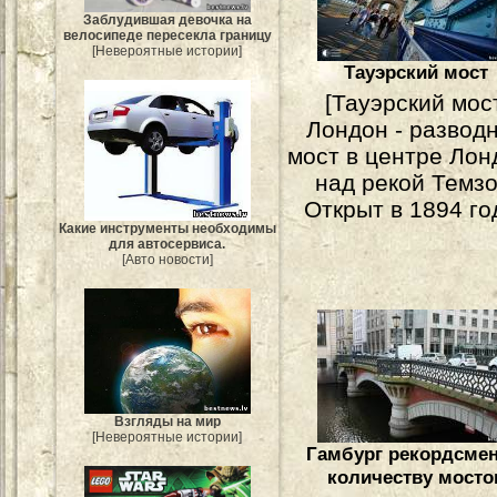
Заблудившая девочка на
велосипеде пересекла границу
[Невероятные истории]
Тауэрский мост
[Тауэрский мост
Лондон - развод
мост в центре Лон
над рекой Темзо
Открыт в 1894 год
Какие инструменты необходимы
для автосервиса.
[Авто новости]
Взгляды на мир
[Невероятные истории]
Гамбург рекордсмен
количеству мосто