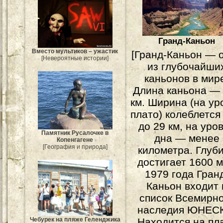
Гранд-Каньон
Вместо мультиков – ужастик
[Гранд-Каньон — 
[Невероятные истории]
из глубочайши
каньонов в мир
Длина каньона —
км. Ширина (на ур
плато) колеблется 
до 29 км, на уро
Памятник Русалочке в
дна — менее
Копенгагене
[География и природа]
километра. Глуб
достигает 1600 м
1979 года Гран
Каньон входит 
список Всемирн
наследия ЮНЕС
Чебурек на пляже Геленджика
Находится на пл