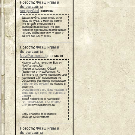
Новость:
Флэш игры и
флэш сайты
sergeyGed
написал:
Здравствуйте, извиняюсь если
пишу не туда, у меня на компе
что-то сайт открывается с
ошибкой подозреваю что моя
интернет-программа подглючивает
не могу найти причину, у меня у
одного так или у всех?
Новость:
Флэш игры и
флэш сайты
NewPartnerscig
написал:
Хозяин сайта, приветик Вам от
NewPartners.Ru
И всем остальным, Общий
Приветики от NewPartners.Ru
Взгляньте на новую программу для
партнеров СРА newpartners.ru
Обсолютно бесплатно предлагаем
всем по 500 рублей
на баланс в
аккаунте.
Оплачиваем весь Ваш трафик с
социальных сетей по высоким
ценам
!
Узнай подробнее в партнерке -
ПАРТНЕРСКАЯ ПРОГРАММА
СРА
http://newpartners.ru/
Всем спасибо за внимание,
команда NewPartners
Новость:
Флэш игры и
флэш сайты