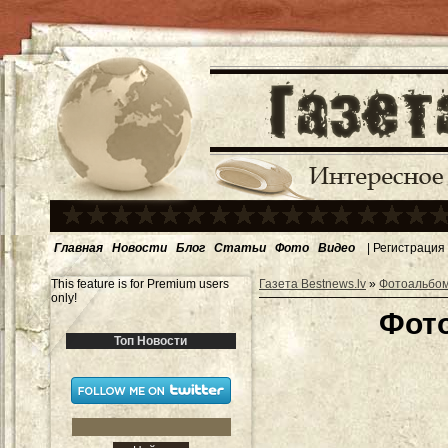
Главная
Новости
Блог
Статьи
Фото
Видео
|
Регистрация
This feature is for Premium users
Газета Bestnews.lv
»
Фотоальбо
only!
Фот
Топ Новости