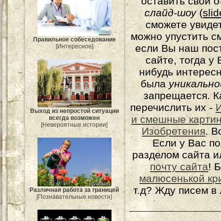
оставить свой о
слайд-шоу
(
sli
сможете увидет
можно упустить с
Правильное собеседование
если Вы наш пос
[Интересное]
сайте, тогда у
нибудь интерес
была
уникально
запрещается. К
перечислить их -
Выход из непростой ситуации
и смешные карти
всегда возможен
[Невероятные истории]
Изобретения
. 
Если у Вас п
разделом сайта и
почту сайта
! 
малюсенькой кр
т.д? Жду писем в
Различная работа за границей
[Познавательные новости]