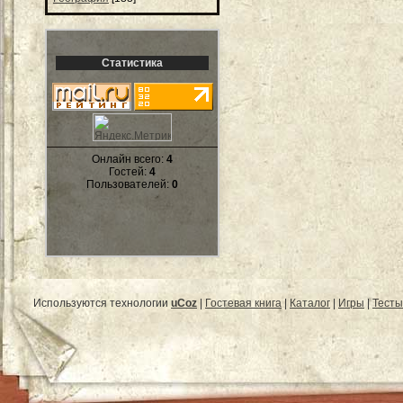
Статистика
Онлайн всего:
4
Гостей:
4
Пользователей:
0
Используются технологии
uCoz
|
Гостевая книга
|
Каталог
|
Игры
|
Тесты