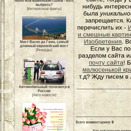
Мачо или маменькин сынок - кого
выбрать?
нибудь интерес
[Интересные факты]
была
уникально
запрещается. К
перечислить их -
и смешные карти
Изобретения
. 
Мост Васко да Гама, самый
длинный европейский мост
Если у Вас п
[Рекорды]
разделом сайта и
почту сайта
! 
малюсенькой кр
т.д? Жду писем в
Автомобильный техосмотр в
России
[Авто новости]
Всего комментариев
:
0