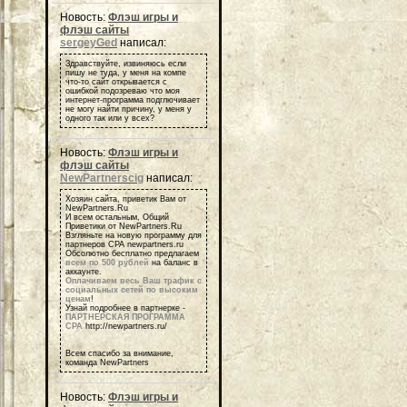
Новость:
Флэш игры и
флэш сайты
sergeyGed
написал:
Здравствуйте, извиняюсь если
пишу не туда, у меня на компе
что-то сайт открывается с
ошибкой подозреваю что моя
интернет-программа подглючивает
не могу найти причину, у меня у
одного так или у всех?
Новость:
Флэш игры и
флэш сайты
NewPartnerscig
написал:
Хозяин сайта, приветик Вам от
NewPartners.Ru
И всем остальным, Общий
Приветики от NewPartners.Ru
Взгляньте на новую программу для
партнеров СРА newpartners.ru
Обсолютно бесплатно предлагаем
всем по 500 рублей
на баланс в
аккаунте.
Оплачиваем весь Ваш трафик с
социальных сетей по высоким
ценам
!
Узнай подробнее в партнерке -
ПАРТНЕРСКАЯ ПРОГРАММА
СРА
http://newpartners.ru/
Всем спасибо за внимание,
команда NewPartners
Новость:
Флэш игры и