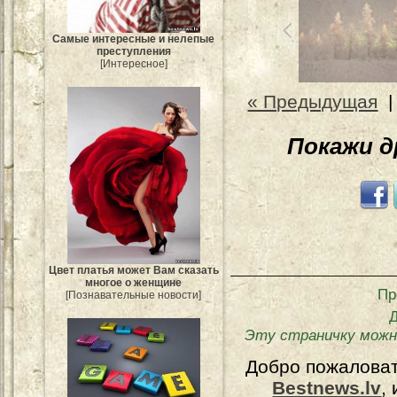
Самые интересные и нелепые
преступления
[Интересное]
« Предыдущая
Покажи 
Цвет платья может Вам сказать
многое о женщине
Пр
[Познавательные новости]
Эту страничку можн
Добро пожалова
Bestnews.lv
,