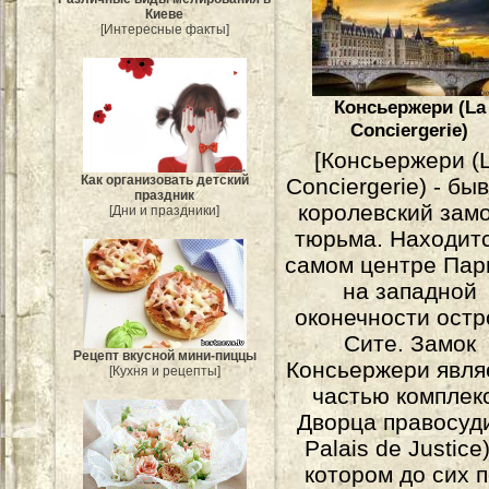
Киеве
[Интересные факты]
Консьержери (La
Conciergerie)
[Консьержери (
Как организовать детский
Conciergerie) - бы
праздник
королевский замо
[Дни и праздники]
тюрьма. Находитс
самом центре Пар
на западной
оконечности остр
Сите. Замок
Рецепт вкусной мини-пиццы
Консьержери явля
[Кухня и рецепты]
частью комплек
Дворца правосуди
Palais de Justice)
котором до сих 