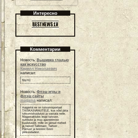
Интересно
Комментарии
Новость:
Вышивка гладью
как искусство
Кирилл Николаевич
написал:
Круто)
Новость:
Флэш игры и
флэш сайты
magama
написал:
magama.ee on tutvumisportaal
TÄISKASVANUTELE, kus võid jätta
tutvumiskuulutusi ja vastata neile.
Magamaklubis leiad tutvuse,
suhtluse ja muu ajaveetmise
kuulutused, mille on jätnud mehed
ja naised Tallinnast, Tartust ,
Pärnust ja teistest Eesti
piirkondadest.