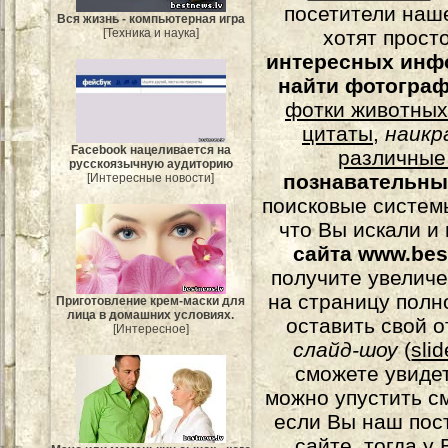
посетители наш
Вся жизнь - компьютерная игра
хотят прост
[Техника и наука]
интересных инф
найти фотогра
фотки животных
цитаты
,
наикр
Facebook нацеливается на
различные
русскоязычную аудиторию
познавательны
[Интересные новости]
поисковые системы
что Вы искали и
сайта www.bes
получите увеличе
на страницу полн
Приготовление крем-маски для
лица в домашних условиях.
оставить свой о
[Интересное]
слайд-шоу
(
sli
сможете увидет
можно упустить с
если Вы наш пос
сайте, тогда у