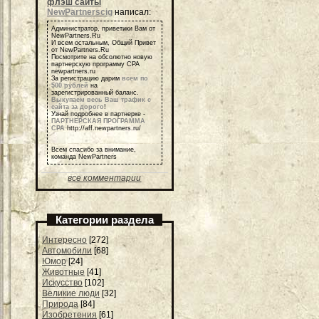
флэш сайты
NewPartnerscig
написал:
Администратор, приветики Вам от
NewPartners.Ru
И всем остальным, Общий Привет
от NewPartners.Ru
Посмотрите на обсолютно новую
партнерскую программу СРА
newpartners.ru
За регистрацию дарим
всем по
500 рублей
на
зарегистрированный баланс.
Выкупаем весь Ваш трафик с
сайта за дорого
!
Узнай подробнее в партнерке -
ПАРТНЕРСКАЯ ПРОГРАММА
СРА
http://aff.newpartners.ru/
Всем спасибо за внимание,
команда NewPartners
все комментарии
Категории раздела
Интересно
[272]
Автомобили
[68]
Юмор
[24]
Животные
[41]
Искусство
[102]
Великие люди
[32]
Природа
[84]
Изобретения
[61]