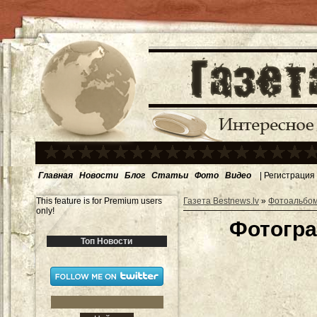
Главная
Новости
Блог
Статьи
Фото
Видео
|
Регистрация
This feature is for Premium users
Газета Bestnews.lv
»
Фотоальбо
only!
Фотогра
Топ Новости