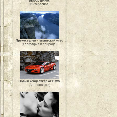
Выбор джинс
[Интересное]
Прекестулен - гигантский утёс
[География и природа]
Новый концепткар от BMW
[Авто новости]