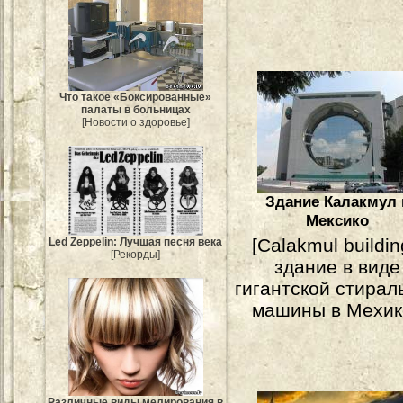
Что такое «Боксированные»
палаты в больницах
[Новости о здоровье]
Здание Калакмул 
Мексико
[Calakmul buildin
Led Zeppelin: Лучшая песня века
[Рекорды]
здание в виде
гигантской стирал
машины в Мехик
Различные виды мелирования в