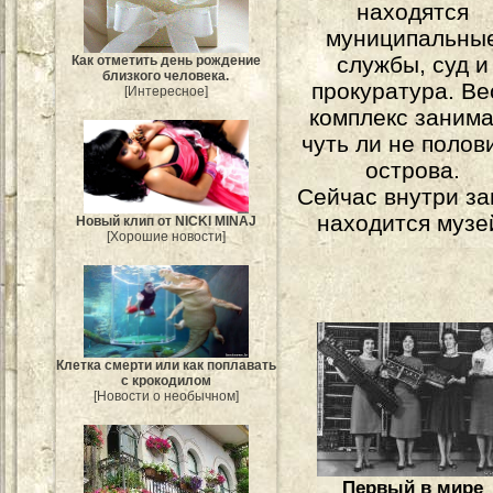
находятся
муниципальны
службы, суд и
Как отметить день рождение
близкого человека.
прокуратура. Ве
[Интересное]
комплекс занима
чуть ли не полов
острова.
Сейчас внутри за
находится музе
Новый клип от NICKI MINAJ
[Хорошие новости]
Клетка смерти или как поплавать
с крокодилом
[Новости о необычном]
Первый в мире