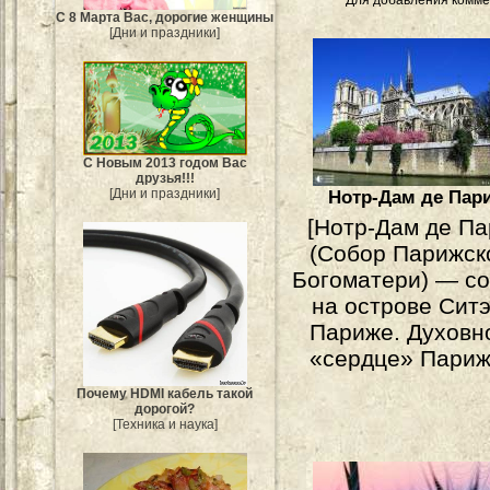
Для добавления комме
С 8 Марта Вас, дорогие женщины
[Дни и праздники]
С Новым 2013 годом Вас
друзья!!!
Нотр-Дам де Пар
[Дни и праздники]
[Нотр-Дам де Па
(Собор Парижск
Богоматери) — c
на острове Ситэ
Париже. Духовн
«сердце» Париж
Почему HDMI кабель такой
дорогой?
[Техника и наука]