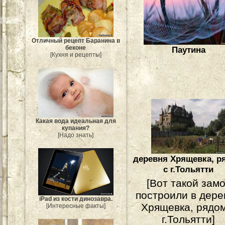
Отличный рецепт Баранина в
беконе
Паутина
[Кухня и рецепты]
Какая вода идеальная для
купания?
[Надо знать]
деревня Хрящевка, р
с г.Тольятти
[Вот такой зам
построили в дере
iPad из кости динозавра.
Хрящевка, рядом
[Интересные факты]
г.Тольятти]