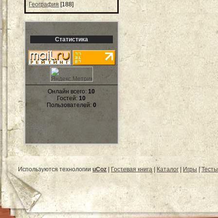
География
[188]
Статистика
Онлайн всего:
10
Гостей:
10
Пользователей:
0
Используются технологии
uCoz
|
Гостевая книга
|
Каталог
|
Игры
|
Тесты