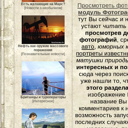
Есть желающие на Марс?
Просмотреть фот
[Новости о необычном]
модуль Фотогра
тут Вы сейчас и 
устают
читать
просмотрев д
фотографий
, с
авто
,
юморных
к
Нефть как оружие массового
поражения
портреты известн
[Познавательные новости]
матушки природы
интересных и п
сюда через поис
уже нашли то, ч
этого раздел
изображение 
Британцы и туроператоры
название Вы
[Интересное]
комментариев к н
возможность запу
последних случаях