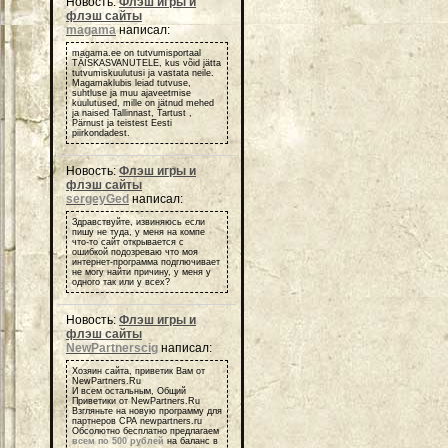
Новость:
Флэш игры и
флэш сайты
magama
написал:
magama.ee on tutvumisportaal
TÄISKASVANUTELE, kus võid jätta
tutvumiskuulutusi ja vastata neile.
Magamaklubis leiad tutvuse,
suhtluse ja muu ajaveetmise
kuulutused, mille on jätnud mehed
ja naised Tallinnast, Tartust ,
Pärnust ja teistest Eesti
piirkondadest.
Новость:
Флэш игры и
флэш сайты
sergeyGed
написал:
Здравствуйте, извиняюсь если
пишу не туда, у меня на компе
что-то сайт открывается с
ошибкой подозреваю что моя
интернет-программа подглючивает
не могу найти причину, у меня у
одного так или у всех?
Новость:
Флэш игры и
флэш сайты
NewPartnerscig
написал:
Хозяин сайта, приветик Вам от
NewPartners.Ru
И всем остальным, Общий
Приветики от NewPartners.Ru
Взгляньте на новую программу для
партнеров СРА newpartners.ru
Обсолютно бесплатно предлагаем
всем по 500 рублей
на баланс в