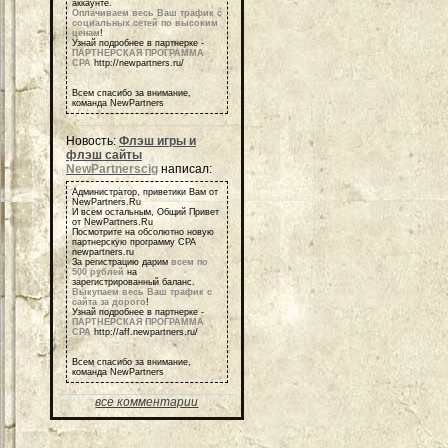
аккаунте.
Оплачиваем весь Ваш трафик с
социальных сетей по высоким
ценам
!
Узнай подробнее в партнерке -
ПАРТНЕРСКАЯ ПРОГРАММА
СРА
http://newpartners.ru/
Всем спасибо за внимание,
команда NewPartners
Новость:
Флэш игры и
флэш сайты
NewPartnerscig
написал:
Администратор, приветики Вам от
NewPartners.Ru
И всем остальным, Общий Привет
от NewPartners.Ru
Посмотрите на обсолютно новую
партнерскую программу СРА
newpartners.ru
За регистрацию дарим
всем по
500 рублей
на
зарегистрированный баланс.
Выкупаем весь Ваш трафик с
сайта за дорого
!
Узнай подробнее в партнерке -
ПАРТНЕРСКАЯ ПРОГРАММА
СРА
http://aff.newpartners.ru/
Всем спасибо за внимание,
команда NewPartners
все комментарии