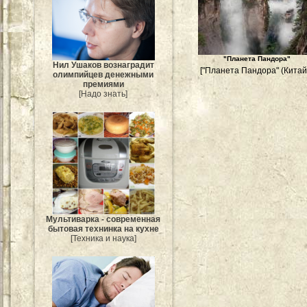
"Планета Пандора"
Нил Ушаков вознаградит
["Планета Пандора" (Китай)
олимпийцев денежными
премиями
[Надо знать]
Мультиварка - современная
бытовая технинка на кухне
[Техника и наука]