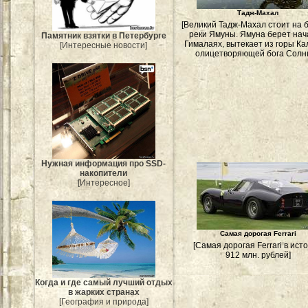
Тадж-Махал
[Великий Тадж-Махал стоит на 
реки Ямуны. Ямуна берет нач
Памятник взятки в Петербурге
Гималаях, вытекает из горы Ка
[Интересные новости]
олицетворяющей бога Солнц
Нужная информация про SSD-
накопители
[Интересное]
Самая дорогая Ferrari
[Самая дорогая Ferrari в ист
912 млн. рублей]
Когда и где самый лучший отдых
в жарких странах
[География и природа]