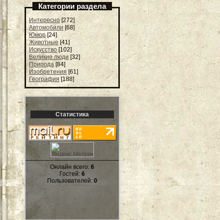
Категории раздела
Интересно
[272]
Автомобили
[68]
Юмор
[24]
Животные
[41]
Искусство
[102]
Великие люди
[32]
Природа
[84]
Изобретения
[61]
География
[188]
Статистика
Онлайн всего:
6
Гостей:
6
Пользователей:
0