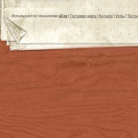
Используются технологии
uCoz
|
Гостевая книга
|
Каталог
|
Игры
|
Тесты