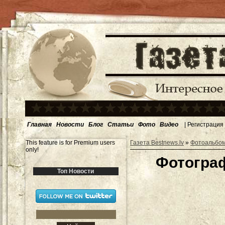
Главная
Новости
Блог
Статьи
Фото
Видео
|
Регистрация
This feature is for Premium users
Газета Bestnews.lv
»
Фотоальбо
only!
Фотогра
Топ Новости