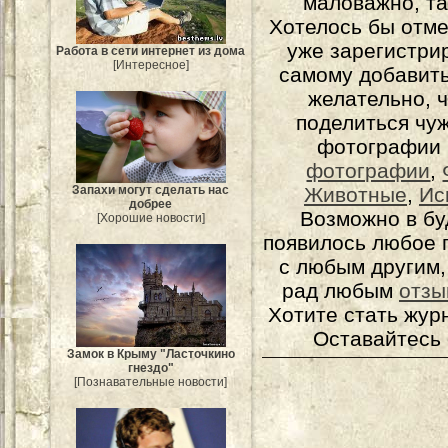
маловажно, та
Хотелось бы отме
уже зарегистрир
Работа в сети интернет из дома
[Интересное]
самому добавит
желательно, 
поделиться чуж
фотографии 
фотографии
,
Животные
,
Ис
Запахи могут сделать нас
добрее
Возможно в бу
[Хорошие новости]
появилось любое 
с любым другим,
рад любым
отзы
Хотите стать жур
Оставайтесь 
Замок в Крыму "Ласточкино
гнездо"
[Познавательные новости]