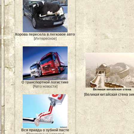
Корова пересела в легковое авто
[Интересное]
О транспортной логистике
[Авто новости]
Великая китайская стена
[Великая китайская стена зи
Вся правда о зубной пасте