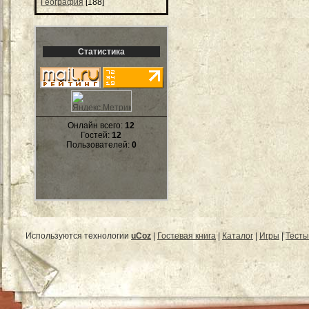
География
[188]
Статистика
Онлайн всего:
12
Гостей:
12
Пользователей:
0
Используются технологии
uCoz
|
Гостевая книга
|
Каталог
|
Игры
|
Тесты