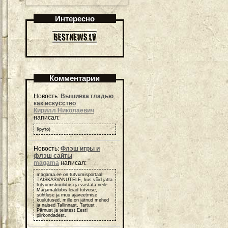
Интересно
Комментарии
Новость:
Вышивка гладью
как искусство
Кирилл Николаевич
написал:
Круто)
Новость:
Флэш игры и
флэш сайты
magama
написал:
magama.ee on tutvumisportaal
TÄISKASVANUTELE, kus võid jätta
tutvumiskuulutusi ja vastata neile.
Magamaklubis leiad tutvuse,
suhtluse ja muu ajaveetmise
kuulutused, mille on jätnud mehed
ja naised Tallinnast, Tartust ,
Pärnust ja teistest Eesti
piirkondadest.