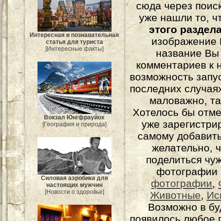
сюда через поис
уже нашли то, ч
этого раздел
Интересная и познавательная
изображение 
статья для туриста
[Интересные факты]
название Вы
комментариев к н
возможность запу
последних случаях
маловажно, та
Хотелось бы отме
Вокзал Юнгфрауйох
уже зарегистрир
[География и природа]
самому добавит
желательно, 
поделиться чуж
фотографии 
Силовая аэробика для
фотографии
,
настоящих мужчин
[Новости о здоровье]
Животные
,
Ис
Возможно в бу
появилось любое 