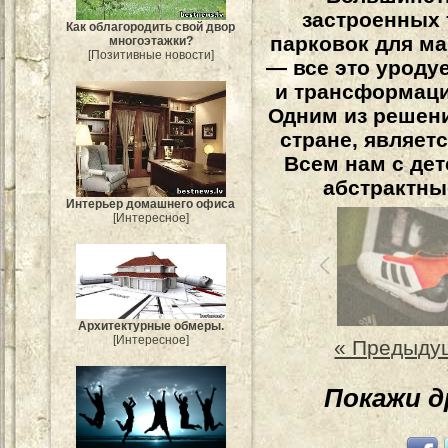
застроенных 
Как облагородить свой двор
парковок для м
многоэтажки?
[Позитивные новости]
— все это уроду
и трансформаци
Одним из решен
стране, являет
Всем нам с де
абстрактны
Интерьер домашнего офиса
[Интересное]
Архитектурные обмеры.
[Интересное]
« Предыду
Покажи 