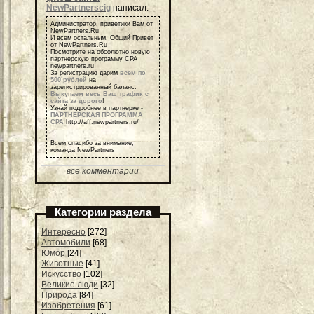
NewPartnerscig
написал:
Администратор, приветики Вам от
NewPartners.Ru
И всем остальным, Общий Привет
от NewPartners.Ru
Посмотрите на обсолютно новую
партнерскую программу СРА
newpartners.ru
За регистрацию дарим
всем по
500 рублей
на
зарегистрированный баланс.
Выкупаем весь Ваш трафик с
сайта за дорого
!
Узнай подробнее в партнерке -
ПАРТНЕРСКАЯ ПРОГРАММА
СРА
http://aff.newpartners.ru/
Всем спасибо за внимание,
команда NewPartners
все комментарии
Категории раздела
Интересно
[272]
Автомобили
[68]
Юмор
[24]
Животные
[41]
Искусство
[102]
Великие люди
[32]
Природа
[84]
Изобретения
[61]