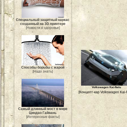
Специальный защитный каркас
созданный на 3D принтере
[Новости о здоровье]
Способы борьбы с жарой
[Надо знать]
Volkswagen Kai-Nalu
[Концепт-кар Volkswagen Kai-
Самый длинный мост в мире
Циндао Гайвань
[Интересные факты]