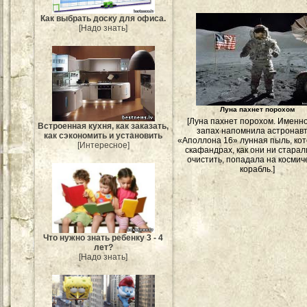
Как выбрать доску для офиса.
[Надо знать]
Луна пахнет порохом
[Луна пахнет порохом. Именно
Встроенная кухня, как заказать,
запах напомнила астронав
как сэкономить и установить
«Аполлона 16» лунная пыль, кот
[Интересное]
скафандрах, как они ни старал
очистить, попадала на космич
корабль.]
Что нужно знать ребенку 3 - 4
лет?
[Надо знать]