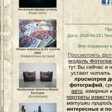
Несколько правил успеха.
[Надо знать]
Пр
Дата
: 2018-04-23 |
Тег
Эту страничку 
Уборка комнаты за 63 тысячи
евро
Просмотреть фот
[Невероятные истории]
модуль Фотогра
тут Вы сейчас и 
устают
читать
просмотрев д
фотографий
, с
Необычные проекты Марио
авто
,
юморных
к
Беллини
портреты известн
[Интересное]
матушки природы
интересных и п