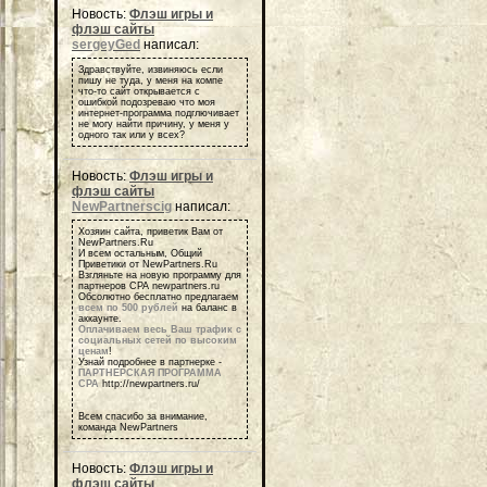
Новость:
Флэш игры и
флэш сайты
sergeyGed
написал:
Здравствуйте, извиняюсь если
пишу не туда, у меня на компе
что-то сайт открывается с
ошибкой подозреваю что моя
интернет-программа подглючивает
не могу найти причину, у меня у
одного так или у всех?
Новость:
Флэш игры и
флэш сайты
NewPartnerscig
написал:
Хозяин сайта, приветик Вам от
NewPartners.Ru
И всем остальным, Общий
Приветики от NewPartners.Ru
Взгляньте на новую программу для
партнеров СРА newpartners.ru
Обсолютно бесплатно предлагаем
всем по 500 рублей
на баланс в
аккаунте.
Оплачиваем весь Ваш трафик с
социальных сетей по высоким
ценам
!
Узнай подробнее в партнерке -
ПАРТНЕРСКАЯ ПРОГРАММА
СРА
http://newpartners.ru/
Всем спасибо за внимание,
команда NewPartners
Новость:
Флэш игры и
флэш сайты