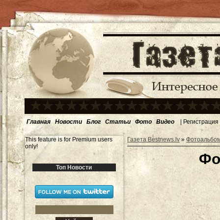
Главная
Новости
Блог
Статьи
Фото
Видео
|
Регистрация
This feature is for Premium users
Газета Bestnews.lv
»
Фотоальбо
only!
Фо
Топ Новости