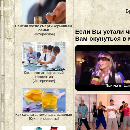
Б
Пенсия после смерти кормильца
Если Вы устали ч
семьи
[Интересное]
Вам окунуться в 
Как сплотить офисный
коллектив
[Интересное]
Притча от Lam
Как сделать лимонад с ванилью
[Кухня и рецепты]