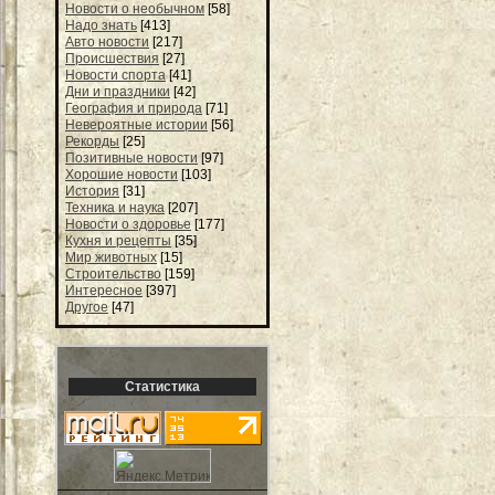
Новости о необычном
[58]
Надо знать
[413]
Авто новости
[217]
Происшествия
[27]
Новости спорта
[41]
Дни и праздники
[42]
География и природа
[71]
Невероятные истории
[56]
Рекорды
[25]
Позитивные новости
[97]
Хорошие новости
[103]
История
[31]
Техника и наука
[207]
Новости о здоровье
[177]
Кухня и рецепты
[35]
Мир животных
[15]
Строительство
[159]
Интересное
[397]
Другое
[47]
Статистика