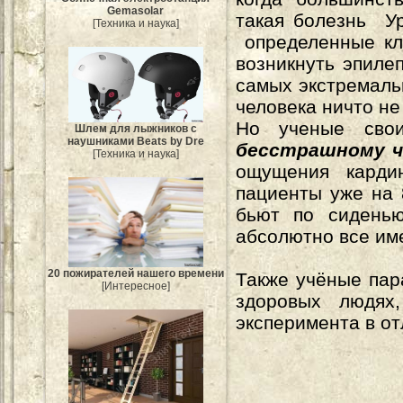
Gemasolar
такая болезнь Ур
[Техника и наука]
определенные кле
возникнуть эпиле
самых экстремаль
человека ничто не
Но ученые свои
Шлем для лыжников с
наушниками Beats by Dre
бесстрашному ч
[Техника и наука]
ощущения кардин
пациенты уже на 
бьют по сиденью
абсолютно все им
20 пожирателей нашего времени
Также учёные пар
[Интересное]
здоровых людях
эксперимента в от