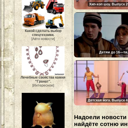
Хип-хоп шоу. Выпуск 2
Какой сделать выбор
спецтехники.
[Авто новости]
Детям до 16—ти..
Лечебные свойства камня
"Гранат".
[Интересное]
Детская йога. Выпуск 4
Надоели новости 
найдёте сотню и