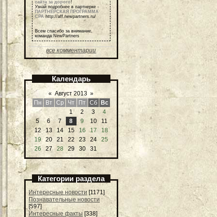
сайта за дорого
!
Узнай подробнее в партнерке -
ПАРТНЕРСКАЯ ПРОГРАММА
СРА
http://aff.newpartners.ru/
Всем спасибо за внимание,
команда NewPartners
все комментарии
Календарь
«
Август 2013
»
Пн
Вт
Ср
Чт
Пт
Сб
Вс
1
2
3
4
5
6
7
8
9
10
11
12
13
14
15
16
17
18
19
20
21
22
23
24
25
26
27
28
29
30
31
Категории раздела
Интересные новости
[1171]
Познавательные новости
[597]
Интересные факты
[338]