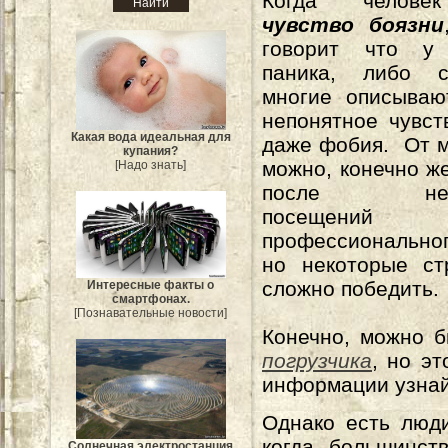
Когда челове
чувство боязни
говорит что у
паника, либо с
многие описываю
непонятное чувст
Какая вода идеальная для
даже фобия. От 
купания?
можно, конечно же
[Надо знать]
после неодн
посещений
профессиональног
но некоторые ст
сложно победить.
Интересные факты о
смартфонах.
[Познавательные новости]
Конечно, можно 
погрузчика
, но э
информации узнай
Однако есть люд
когда большинст
Солнечная электростанция