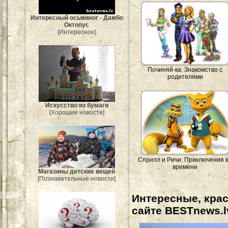
Интересный осьминог - Дамбо
Октопус
[Интересное]
Починяй-ка. Знакомство с
родителями
Искусство из бумаги
[Хорошие новости]
Сприлл и Ричи. Приключения 
времени
Магазины детских вещей
[Познавательные новости]
Интересные, кра
сайте BESTnews.l