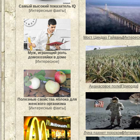
Самый высокий показатель IQ
[Интересные факты]
Мост Циндао Гайвань
[
Интерес
Муж, играющий роль
домохозяйки в доме
[Интересное]
Ананасовое поле
[
Природа
]
Полезные свойства яблока для
женского организма
[Интересные факты]
Луна пахнет порохом
[
Интерес