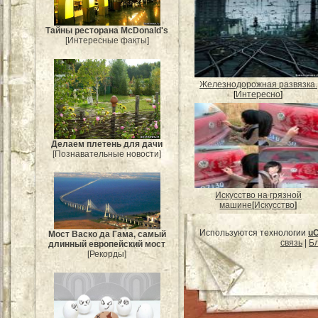
Тайны ресторана McDonald's
[Интересные факты]
Железнодорожная развязка.
[
Интересно
]
Делаем плетень для дачи
[Познавательные новости]
Искусство на грязной
машине
[
Искусство
]
Используются технологии
u
Мост Васко да Гама, самый
связь
|
Бл
длинный европейский мост
[Рекорды]