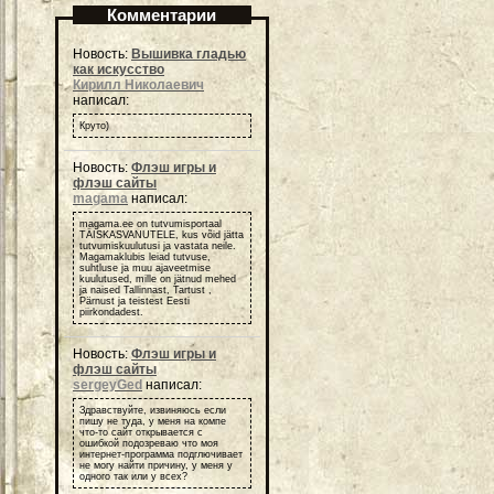
Комментарии
Новость:
Вышивка гладью
как искусство
Кирилл Николаевич
написал:
Круто)
Новость:
Флэш игры и
флэш сайты
magama
написал:
magama.ee on tutvumisportaal
TÄISKASVANUTELE, kus võid jätta
tutvumiskuulutusi ja vastata neile.
Magamaklubis leiad tutvuse,
suhtluse ja muu ajaveetmise
kuulutused, mille on jätnud mehed
ja naised Tallinnast, Tartust ,
Pärnust ja teistest Eesti
piirkondadest.
Новость:
Флэш игры и
флэш сайты
sergeyGed
написал:
Здравствуйте, извиняюсь если
пишу не туда, у меня на компе
что-то сайт открывается с
ошибкой подозреваю что моя
интернет-программа подглючивает
не могу найти причину, у меня у
одного так или у всех?