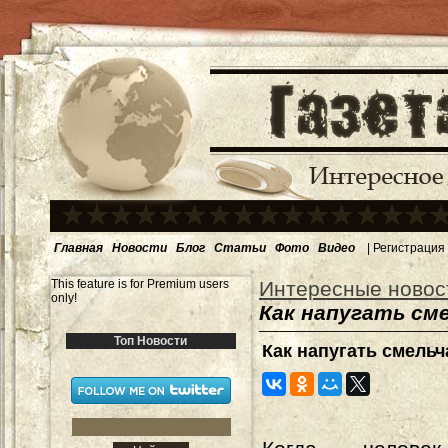
Главная
Новости
Блог
Статьи
Фото
Видео
|
Регистрация
This feature is for Premium users
Интересные новос
only!
Как напугать сме
Топ Новости
Как напугать смельч