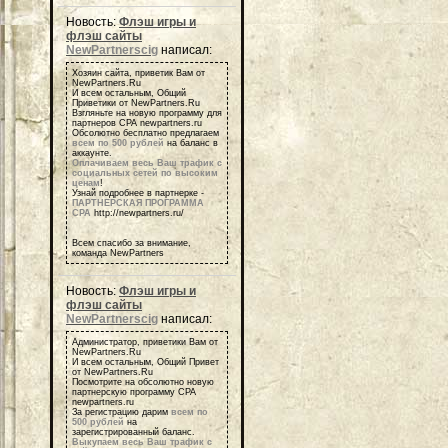
Новость:
Флэш игры и
флэш сайты
NewPartnerscig
написал:
Хозяин сайта, приветик Вам от
NewPartners.Ru
И всем остальным, Общий
Приветики от NewPartners.Ru
Взгляньте на новую программу для
партнеров СРА newpartners.ru
Обсолютно бесплатно предлагаем
всем по 500 рублей
на баланс в
аккаунте.
Оплачиваем весь Ваш трафик с
социальных сетей по высоким
ценам
!
Узнай подробнее в партнерке -
ПАРТНЕРСКАЯ ПРОГРАММА
СРА
http://newpartners.ru/
Всем спасибо за внимание,
команда NewPartners
Новость:
Флэш игры и
флэш сайты
NewPartnerscig
написал:
Администратор, приветики Вам от
NewPartners.Ru
И всем остальным, Общий Привет
от NewPartners.Ru
Посмотрите на обсолютно новую
партнерскую программу СРА
newpartners.ru
За регистрацию дарим
всем по
500 рублей
на
зарегистрированный баланс.
Выкупаем весь Ваш трафик с