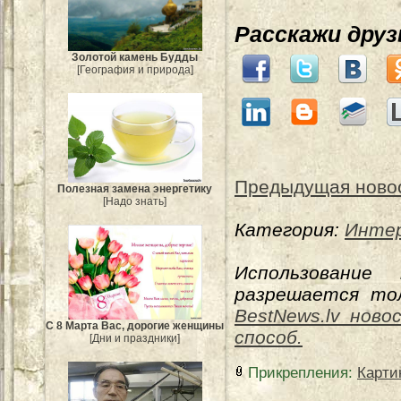
Расскажи дру
Золотой камень Будды
[География и природа]
Предыдущая ново
Полезная замена энергетику
[Надо знать]
Категория:
Инте
Использование
разрешается тол
BestNews.lv ново
С 8 Марта Вас, дорогие женщины
способ.
[Дни и праздники]
Прикрепления
:
Карти