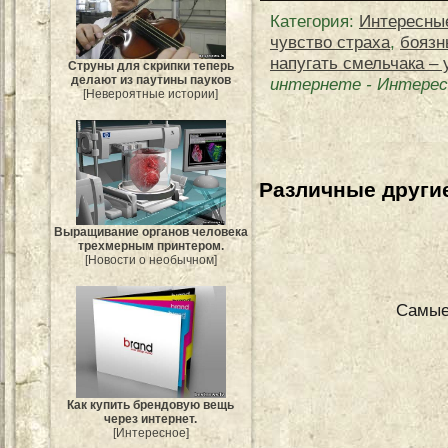
Категория
:
Интересны
чувство страха
,
боязн
напугать смельчака –
Струны для скрипки теперь
делают из паутины пауков
интернете
-
Интерес
[Невероятные истории]
Различные другие
Выращивание органов человека
трехмерным принтером.
[Новости о необычном]
Самые
Как купить брендовую вещь
через интернет.
[Интересное]