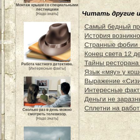
Монтаж крыши со специальными
лестницами
Читать другие 
[Надо знать]
Самый бедный пр
История возникн
Странные фобии 
Конец света 12 д
Тайны ресторана
Работа частного детектива.
[Интересные факты]
Язык «мяу» у кош
Выражение «Сизи
Интересные факты
Деньги не заразн
Сплетни на работ
Сколько раз в день можно
смотреть телевизор.
[Надо знать]