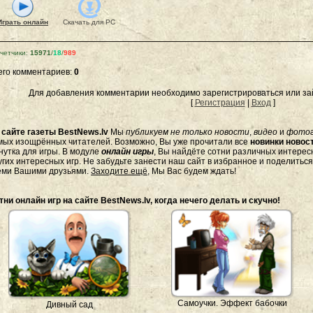
Играть онлайн
Скачать для
PC
четчики
:
15971
/
18
/
989
его комментариев
:
0
Для добавления комментарии необходимо зарегистрироваться или зай
[
Регистрация
|
Вход
]
а
сайте газеты BestNews.lv
Мы
публикуем не только новости
,
видео
и
фото
мых изощрённых читателей. Возможно, Вы уже прочитали все
новинки новост
нутка для игры. В модуле
онлайн игры
, Вы найдёте сотни различных интересн
угих интересных игр. Не забудьте занести наш сайт в избранное и поделитьс
еми Вашими друзьями.
Заходите ещё
, Мы Вас будем ждать!
тни онлайн игр на сайте BestNews.lv, когда нечего делать и скучно!
Самоучки. Эффект бабочки
Дивный сад