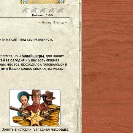
Рейтинг
:
0.0
/
0
« Назад
|
Вперед »
ти на сайт под своим логином.
графии
, но и
онлайн игры
, для наших
ей за сегодня
и у вас есть лишняя
ых квестов, проходилок, головоломок и
я им в Ваших социальных сетях между
Золотые истории. Западная лихорадка