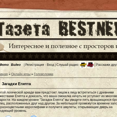
Фото
Видео
|
Регистрация
-
Вход
| Слушай радио:
| Расскажи дру
авная
»
Онлайн игры
»
Головоломки
Загадки Египта
этой логической аркаде вам предстоит лицом к лицу встретиться с древними
жествами Египта и доказать, что ваша смекалка ничуть не уступает их многов
дрости. На каждом уровне "Загадок Египта" вы увидите пять вращающихся б
лец, расположенных друг над другом. За небольшой промежуток времени зап
 разноцветными иероглифами и получите амулеты, открывающие дверь на
едующий уровень.