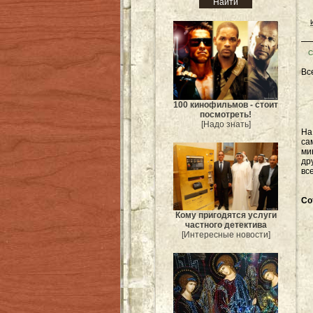
С
Вс
100 кинофильмов - стоит
посмотреть!
[Надо знать]
Н
са
ми
др
вс
Со
Кому пригодятся услуги
частного детектива
[Интересные новости]