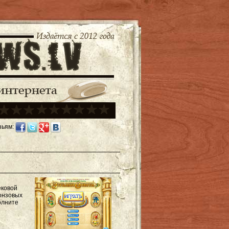
зьям:
ековой
ронзовых
олните