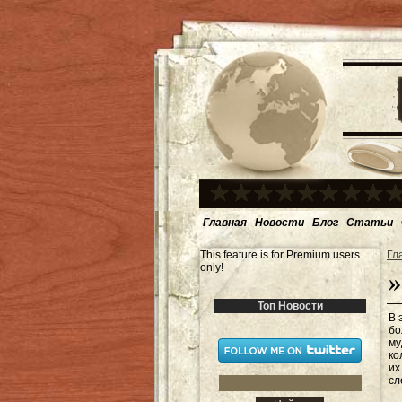
Главная
Новости
Блог
Статьи
This feature is for Premium users
Гл
only!
Топ Новости
В 
бо
му
ко
их
сл