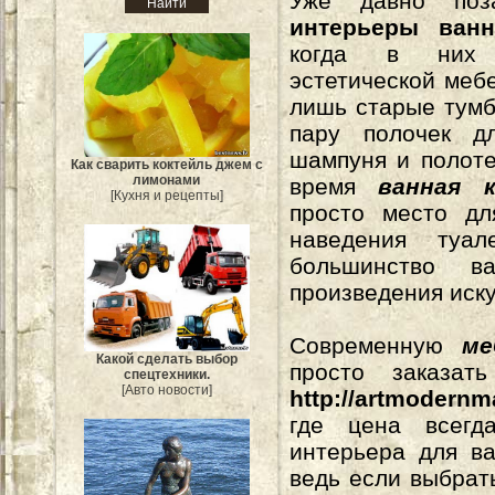
Уже давно поз
интерьеры ван
когда в них
эстетической мебе
лишь старые тумб
пару полочек д
шампуня и полот
Как сварить коктейль джем с
лимонами
время
ванная
[Кухня и рецепты]
просто место дл
наведения туал
большинство в
произведения иску
Современную
меб
Какой сделать выбор
просто заказа
спецтехники.
[Авто новости]
http://artmodernm
где цена всегда
интерьера для в
ведь если выбрат