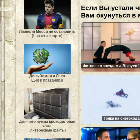
Если Вы устали ч
Вам окунуться в 
Лионеля Месси не остановить
[Новости спорта]
Фитнес со звездами. Выпуск 1
День Земли и Леса
[Дни и праздники]
Гонки на снегохода
Для чего нужна крокодиловая
кожа
[Интересные факты]