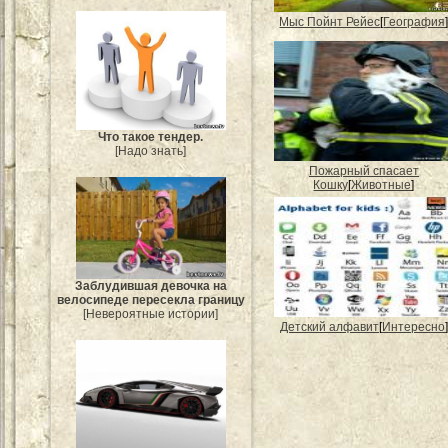
Мыс Пойнт Рейес
[
География
Что такое тендер.
[Надо знать]
Пожарный спасает
Кошку
[
Животные
]
Заблудившая девочка на
велосипеде пересекла границу
[Невероятные истории]
Детский алфавит
[
Интересно
]