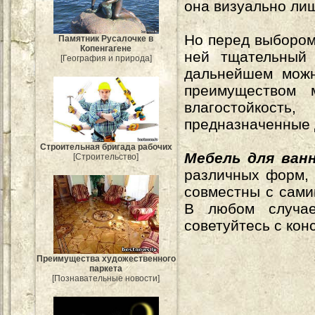
она визуально ли
Но перед выборо
Памятник Русалочке в
Копенгагене
ней тщательный 
[География и природа]
дальнейшем можн
преимуществом 
влагостойкост
предназначенные д
Строительная бригада рабочих
Мебель для ван
[Строительство]
различных форм, 
совместны с самим
В любом случае
советуйтесь с кон
Преимущества художественного
паркета
[Познавательные новости]