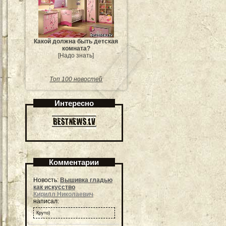
Какой должна быть детская
комната?
[Надо знать]
Топ 100 новостей
Интересно
Комментарии
Новость:
Вышивка гладью
как искусство
Кирилл Николаевич
написал:
Круто)