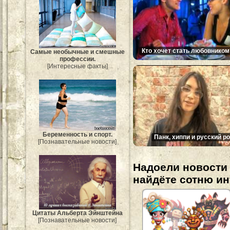
Кто хочет стать любовником
Самые необычные и смешные
профессии.
[Интересные факты]
Беременность и спорт.
Панк, хиппи и русский ро
[Познавательные новости]
Надоели новости 
найдёте сотню и
Цитаты Альберта Эйнштейна
[Познавательные новости]