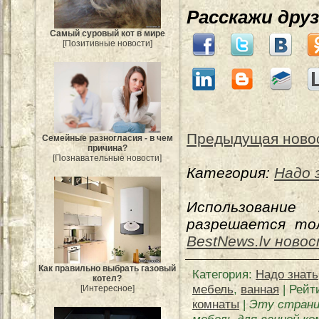
Расскажи дру
Самый суровый кот в мире
[Позитивные новости]
Предыдущая ново
Семейные разногласия - в чем
причина?
[Познавательные новости]
Категория:
Надо 
Использование
разрешается тол
BestNews.lv ново
Как правильно выбрать газовый
Категория
:
Надо знать
котел?
мебель
,
ванная
|
Рейт
[Интересное]
комнаты
|
Эту страни