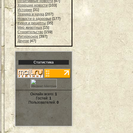
Позитивные новости
[97]
Хорошие новости
[103]
История
[31]
Техника и наука
[207]
Новости о здоровье
[177]
Кухня и рецепты
[35]
Мир животных
[15]
Строительство
[159]
Интересное
[397]
Другое
[47]
Статистика
Онлайн всего:
1
Гостей:
1
Пользователей:
0