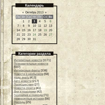
Календарь
«
Октябрь 2013
»
Пн
Вт
Ср
Чт
Пт
Сб
Вс
1
2
3
4
5
6
7
8
9
10
11
12
13
14
15
16
17
18
19
20
21
22
23
24
25
26
27
28
29
30
31
Категории раздела
Интересные новости
[1171]
Познавательные новости
[597]
Интересные факты
[338]
Новости о необычном
[58]
Надо знать
[413]
Авто новости
[217]
Происшествия
[27]
Новости спорта
[41]
Дни и праздники
[42]
География и природа
[71]
Невероятные истории
[56]
Рекорды
[25]