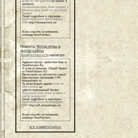
всем по 500 рублей
на баланс в
аккаунте.
Оплачиваем весь Ваш трафик с
социальных сетей по высоким
ценам
!
Узнай подробнее в партнерке -
ПАРТНЕРСКАЯ ПРОГРАММА
СРА
http://newpartners.ru/
Всем спасибо за внимание,
команда NewPartners
Новость:
Флэш игры и
флэш сайты
NewPartnerscig
написал:
Администратор, приветики Вам от
NewPartners.Ru
И всем остальным, Общий Привет
от NewPartners.Ru
Посмотрите на обсолютно новую
партнерскую программу СРА
newpartners.ru
За регистрацию дарим
всем по
500 рублей
на
зарегистрированный баланс.
Выкупаем весь Ваш трафик с
сайта за дорого
!
Узнай подробнее в партнерке -
ПАРТНЕРСКАЯ ПРОГРАММА
СРА
http://aff.newpartners.ru/
Всем спасибо за внимание,
команда NewPartners
все комментарии