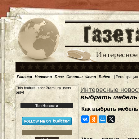
Главная
Новости
Блог
Статьи
Фото
Видео
|
Регистрация
This feature is for Premium users
Интересные новос
only!
выбрать мебель
Топ Новости
Как выбрать мебель