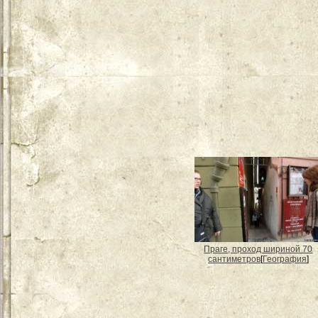
Праге, проход шириной 70
сантиметров
[
География
]