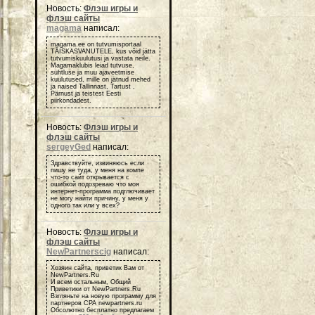
Новость:
Флэш игры и
флэш сайты
magama
написал:
magama.ee on tutvumisportaal
TÄISKASVANUTELE, kus võid jätta
tutvumiskuulutusi ja vastata neile.
Magamaklubis leiad tutvuse,
suhtluse ja muu ajaveetmise
kuulutused, mille on jätnud mehed
ja naised Tallinnast, Tartust ,
Pärnust ja teistest Eesti
piirkondadest.
Новость:
Флэш игры и
флэш сайты
sergeyGed
написал:
Здравствуйте, извиняюсь если
пишу не туда, у меня на компе
что-то сайт открывается с
ошибкой подозреваю что моя
интернет-программа подглючивает
не могу найти причину, у меня у
одного так или у всех?
Новость:
Флэш игры и
флэш сайты
NewPartnerscig
написал:
Хозяин сайта, приветик Вам от
NewPartners.Ru
И всем остальным, Общий
Приветики от NewPartners.Ru
Взгляньте на новую программу для
партнеров СРА newpartners.ru
Обсолютно бесплатно предлагаем