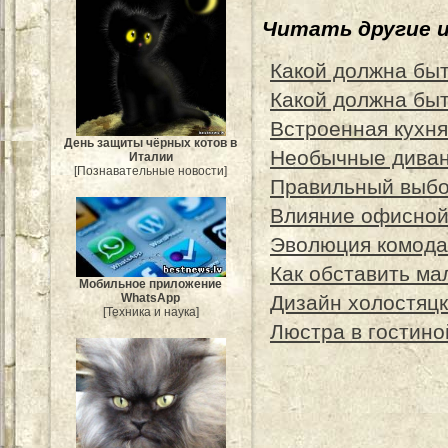
Читать другие 
Какой должна бы
Какой должна быт
Встроенная кухня,
День защиты чёрных котов в
Необычные диван
Италии
[Познавательные новости]
Правильный выбо
Влияние офисной
Эволюция комода:
Как обставить ма
Мобильное приложение
Дизайн холостяцк
WhatsApp
[Техника и наука]
Люстра в гостино