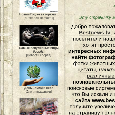
Пр
Новый Год не за горами...
Эту страничку 
[Интересные факты]
Добро пожалова
Bestnews.lv
,
посетители наш
хотят прост
Самые популярные виды
интересных инф
борьбы
[Новости спорта]
найти фотогра
фотки животных
цитаты
,
наикр
различные
познавательны
поисковые системы
День Земли и Леса
[Дни и праздники]
что Вы искали и
сайта www.bes
получите увеличе
на страницу полн