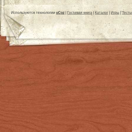
Используются технологии
uCoz
|
Гостевая книга
|
Каталог
|
Игры
|
Тесты