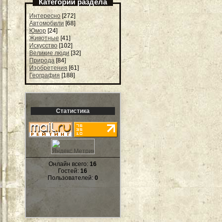
Категории раздела
Интересно
[272]
Автомобили
[68]
Юмор
[24]
Животные
[41]
Искусство
[102]
Великие люди
[32]
Природа
[84]
Изобретения
[61]
География
[188]
Статистика
Онлайн всего:
16
Гостей:
16
Пользователей:
0