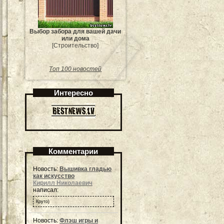
Выбор забора для вашей дачи
или дома
[Строительство]
Топ 100 новостей
Интересно
Комментарии
Новость:
Вышивка гладью
как искусство
Кирилл Николаевич
написал:
Круто)
Новость:
Флэш игры и