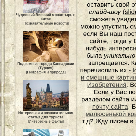
оставить свой о
слайд-шоу
(
sli
Чудесный Висячий монастырь в
сможете увидет
Китае
[Познавательные новости]
можно упустить с
если Вы наш пос
сайте, тогда у
нибудь интерес
была
уникально
запрещается. К
Подземные города Каппадокии
(Турция)
перечислить их -
[География и природа]
и смешные карти
Изобретения
. 
Если у Вас п
разделом сайта и
почту сайта
! 
малюсенькой кр
Интересная и познавательная
статья для туриста
т.д? Жду писем в
[Интересные факты]