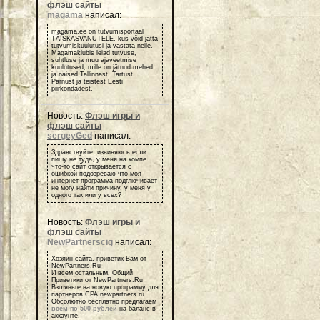
флэш сайты
magama
написал:
magama.ee on tutvumisportaal
TÄISKASVANUTELE, kus võid jätta
tutvumiskuulutusi ja vastata neile.
Magamaklubis leiad tutvuse,
suhtluse ja muu ajaveetmise
kuulutused, mille on jätnud mehed
ja naised Tallinnast, Tartust ,
Pärnust ja teistest Eesti
piirkondadest.
Новость:
Флэш игры и
флэш сайты
sergeyGed
написал:
Здравствуйте, извиняюсь если
пишу не туда, у меня на компе
что-то сайт открывается с
ошибкой подозреваю что моя
интернет-программа подглючивает
не могу найти причину, у меня у
одного так или у всех?
Новость:
Флэш игры и
флэш сайты
NewPartnerscig
написал:
Хозяин сайта, приветик Вам от
NewPartners.Ru
И всем остальным, Общий
Приветики от NewPartners.Ru
Взгляньте на новую программу для
партнеров СРА newpartners.ru
Обсолютно бесплатно предлагаем
всем по 500 рублей
на баланс в
аккаунте.