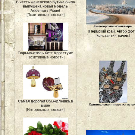
В честь женевского бутика была
выпущена новая модель
Audemars Piguet
[Позитивные новости]
Белогорский монастырь
[Пермский край. Автор фот
Константин Бачев.]
Тюрьма-отель Хетт Аррестуис
[Позитивные новости]
Самая дорогая USB-флешка в
Оригинальная гитара из мета
мире
[Интересные новости]