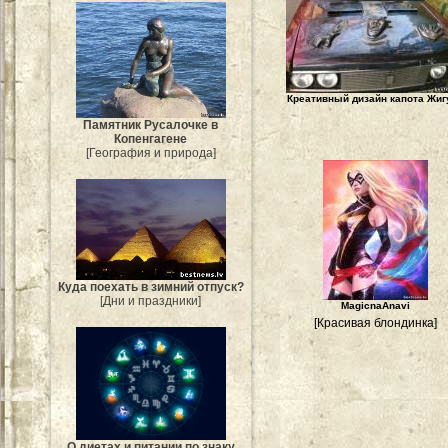
Креативный дизайн капота Жиг
Памятник Русалочке в
Копенгагене
[География и природа]
Куда поехать в зимний отпуск?
[Дни и праздники]
MagicnaAnavi
[Красивая блондинка]
О диетах и питании по знаку