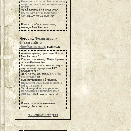
Оплачиваем весь Ваш трафик с
социальных сетей по высоким
ценам
!
Узнай подробнее в партнерке -
ПАРТНЕРСКАЯ ПРОГРАММА
СРА
http://newpartners.ru/
Всем спасибо за внимание,
команда NewPartners
Новость:
Флэш игры и
флэш сайты
NewPartnerscig
написал:
Администратор, приветики Вам от
NewPartners.Ru
И всем остальным, Общий Привет
от NewPartners.Ru
Посмотрите на обсолютно новую
партнерскую программу СРА
newpartners.ru
За регистрацию дарим
всем по
500 рублей
на
зарегистрированный баланс.
Выкупаем весь Ваш трафик с
сайта за дорого
!
Узнай подробнее в партнерке -
ПАРТНЕРСКАЯ ПРОГРАММА
СРА
http://aff.newpartners.ru/
Всем спасибо за внимание,
команда NewPartners
все комментарии