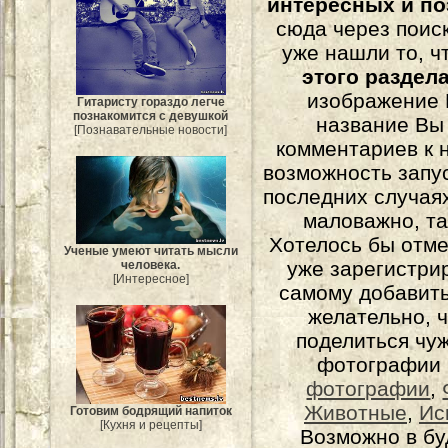
интересных и п
сюда через поис
уже нашли то, ч
этого раздел
изображение 
Гитаристу гораздо легче
познакомится с девушкой
название Вы
[Познавательные новости]
комментариев к н
возможность запу
последних случаях
маловажно, та
Хотелось бы отме
Ученые умеют читать мысли
уже зарегистрир
человека.
[Интересное]
самому добавит
желательно, 
поделиться чуж
фотографии 
фотографии
,
Животные
,
Ис
Готовим бодрящий напиток
[Кухня и рецепты]
Возможно в бу