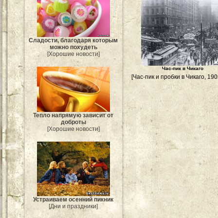
Сладости, благодаря которым
можно похудеть
[Хорошие новости]
Час-пик в Чикаго
[Час-пик и пробки в Чикаго, 1905
Тепло напрямую зависит от
доброты
[Хорошие новости]
Устраиваем осенний пикник
[Дни и праздники]