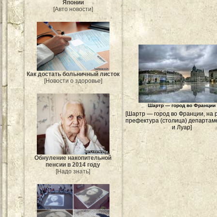
Японии
[Авто новости]
Как достать больничный листок
[Новости о здоровье]
Шартр — город во Франции
[Шартр — город во Франции, на 
префектура (столица) департам
и Луар]
Обнуление накопительной
пенсии в 2014 году
[Надо знать]