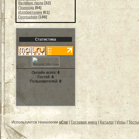
Великие люди
[32]
Природа
[84]
Изобретения
[61]
География
[188]
Статистика
Онлайн всего:
4
Гостей:
4
Пользователей:
0
Используются технологии
uCoz
|
Гостевая книга
|
Каталог
|
Игры
|
Тесты