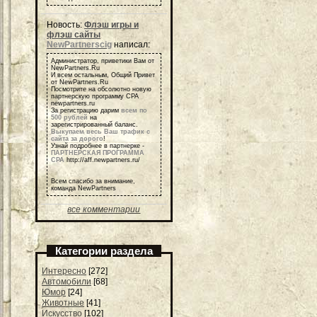
Новость:
Флэш игры и
флэш сайты
NewPartnerscig
написал:
Администратор, приветики Вам от
NewPartners.Ru
И всем остальным, Общий Привет
от NewPartners.Ru
Посмотрите на обсолютно новую
партнерскую программу СРА
newpartners.ru
За регистрацию дарим
всем по
500 рублей
на
зарегистрированный баланс.
Выкупаем весь Ваш трафик с
сайта за дорого
!
Узнай подробнее в партнерке -
ПАРТНЕРСКАЯ ПРОГРАММА
СРА
http://aff.newpartners.ru/
Всем спасибо за внимание,
команда NewPartners
все комментарии
Категории раздела
Интересно
[272]
Автомобили
[68]
Юмор
[24]
Животные
[41]
Искусство
[102]