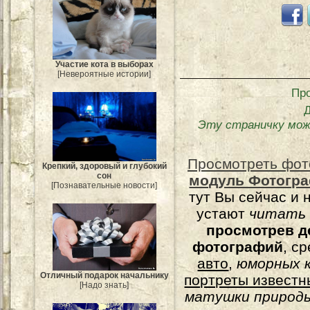
Участие кота в выборах
[Невероятные истории]
Пр
Эту страничку мож
Просмотреть фот
Крепкий, здоровый и глубокий
сон
модуль Фотогра
[Познавательные новости]
тут Вы сейчас и 
устают
читать
просмотрев д
фотографий
, с
авто
,
юморных
к
Отличный подарок начальнику
портреты известн
[Надо знать]
матушки природы