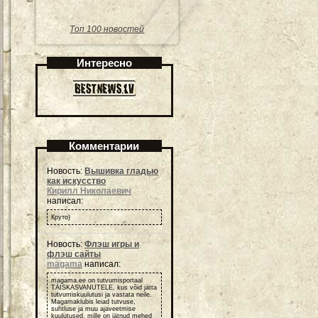
Топ 100 новостей
Интересно
Комментарии
Новость:
Вышивка гладью
как искусство
Кирилл Николаевич
написал:
Круто)
Новость:
Флэш игры и
флэш сайты
magama
написал:
magama.ee on tutvumisportaal
TÄISKASVANUTELE, kus võid jätta
tutvumiskuulutusi ja vastata neile.
Magamaklubis leiad tutvuse,
suhtluse ja muu ajaveetmise
kuulutused, mille on jätnud mehed