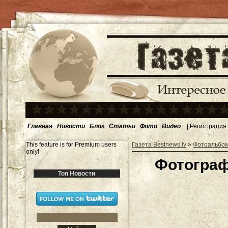
Главная
Новости
Блог
Статьи
Фото
Видео
|
Регистрация
This feature is for Premium users
Газета Bestnews.lv
»
Фотоальбо
only!
Фотограф
Топ Новости