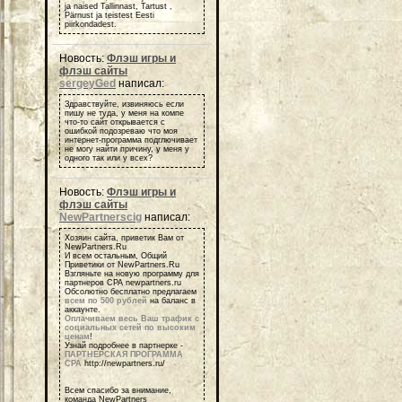
ja naised Tallinnast, Tartust ,
Pärnust ja teistest Eesti
piirkondadest.
Новость:
Флэш игры и
флэш сайты
sergeyGed
написал:
Здравствуйте, извиняюсь если
пишу не туда, у меня на компе
что-то сайт открывается с
ошибкой подозреваю что моя
интернет-программа подглючивает
не могу найти причину, у меня у
одного так или у всех?
Новость:
Флэш игры и
флэш сайты
NewPartnerscig
написал:
Хозяин сайта, приветик Вам от
NewPartners.Ru
И всем остальным, Общий
Приветики от NewPartners.Ru
Взгляньте на новую программу для
партнеров СРА newpartners.ru
Обсолютно бесплатно предлагаем
всем по 500 рублей
на баланс в
аккаунте.
Оплачиваем весь Ваш трафик с
социальных сетей по высоким
ценам
!
Узнай подробнее в партнерке -
ПАРТНЕРСКАЯ ПРОГРАММА
СРА
http://newpartners.ru/
Всем спасибо за внимание,
команда NewPartners