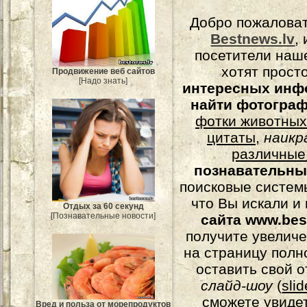
Добро пожалова
Bestnews.lv
,
посетители наш
хотят прост
Продвижение веб сайтов
[Надо знать]
интересных инф
найти фотогра
фотки животных
цитаты
,
наикр
различные
познавательны
поисковые системы
что Вы искали и
Отдых за 60 секунд
[Познавательные новости]
сайта www.bes
получите увеличе
на страницу полн
оставить свой о
слайд-шоу
(
sli
сможете увидет
Вред и польза от морепродуктов