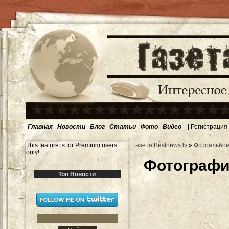
Главная
Новости
Блог
Статьи
Фото
Видео
|
Регистрация
This feature is for Premium users
Газета Bestnews.lv
»
Фотоальбо
only!
Фотографи
Топ Новости