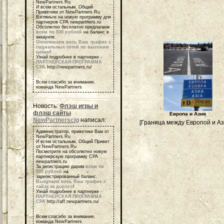
NewPartners.Ru
И всем остальным, Общий
Приветики от NewPartners.Ru
Взгляньте на новую программу для
партнеров СРА newpartners.ru
Обсолютно бесплатно предлагаем
всем по 500 рублей
на баланс в
аккаунте.
Оплачиваем весь Ваш трафик с
социальных сетей по высоким
ценам
!
Узнай подробнее в партнерке -
ПАРТНЕРСКАЯ ПРОГРАММА
СРА
http://newpartners.ru/
Всем спасибо за внимание,
команда NewPartners
Новость:
Флэш игры и
флэш сайты
Европа и Азия
NewPartnerscig
написал:
[Граница между Европой и Аз
Администратор, приветики Вам от
NewPartners.Ru
И всем остальным, Общий Привет
от NewPartners.Ru
Посмотрите на обсолютно новую
партнерскую программу СРА
newpartners.ru
За регистрацию дарим
всем по
500 рублей
на
зарегистрированный баланс.
Выкупаем весь Ваш трафик с
сайта за дорого
!
Узнай подробнее в партнерке -
ПАРТНЕРСКАЯ ПРОГРАММА
СРА
http://aff.newpartners.ru/
Всем спасибо за внимание,
команда NewPartners