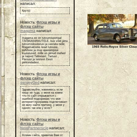
написал:
Круто)
Новость:
Флэш игры и
флэш сайты
magama
написал:
magama.ee on tutvumisportaal
TÄISKASVANUTELE, kus võid jätta
tutvumiskuulutusi ja vastata neile.
1965 Rolls-Royce Silver Clou
Magamaklubis leiad tutvuse,
suhtluse ja muu ajaveetmise
kuulutused, mille on jätnud mehed
ja naised Tallinnast, Tartust ,
Pärnust ja teistest Eesti
piirkondadest.
Новость:
Флэш игры и
флэш сайты
sergeyGed
написал:
Здравствуйте, извиняюсь если
пишу не туда, у меня на компе
что-то сайт открывается с
ошибкой подозреваю что моя
интернет-программа подглючивает
не могу найти причину, у меня у
одного так или у всех?
Новость:
Флэш игры и
флэш сайты
NewPartnerscig
написал:
Хозяин сайта, приветик Вам от