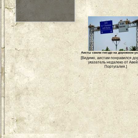
Аисты свили гнездо на дорожном у
[Видимо, аистам понравился д
указатель недалеко от Авей
Португалия.]