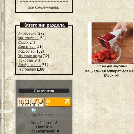
все комментарии
Категории раздела
Интересно
[272]
Автомобили
[68]
Юмор
[24]
Животные
[41]
Искусство
[102]
Великие люди
[32]
Природа
[84]
Изобретения
[61]
Резка для клубники
География
[188]
[Специальная аппарат для на
клубники]
Статистика
Онлайн всего:
8
Гостей:
8
Пользователей:
0