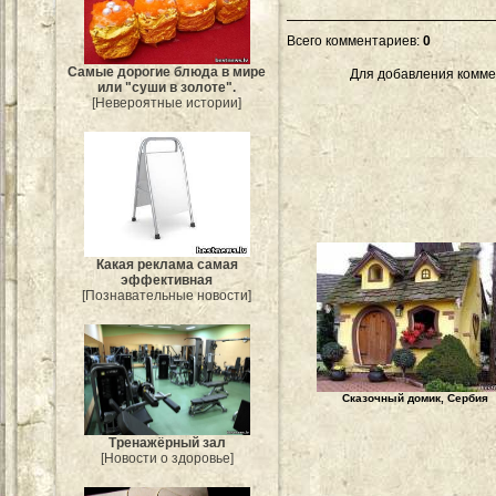
Всего комментариев
:
0
Самые дорогие блюда в мире
Для добавления комме
или "суши в золоте".
[Невероятные истории]
Какая реклама самая
эффективная
[Познавательные новости]
Сказочный домик, Сербия
Тренажёрный зал
[Новости о здоровье]