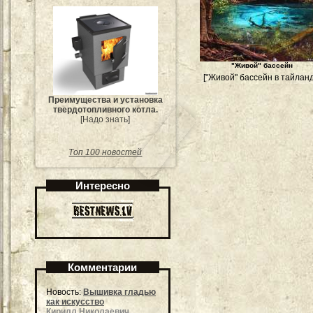
"Живой" бассейн
["Живой" бассейн в тайланд
Преимущества и установка
твердотопливного котла.
[Надо знать]
Топ 100 новостей
Интересно
Комментарии
Новость:
Вышивка гладью
как искусство
Кирилл Николаевич