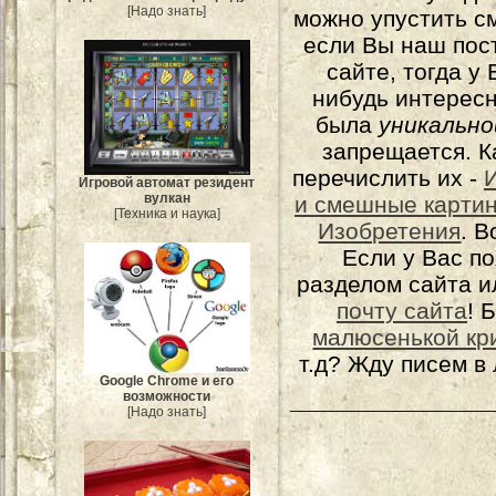
[Надо знать]
можно упустить с
если Вы наш пос
сайте, тогда у
нибудь интерес
была
уникально
запрещается. К
перечислить их -
Игровой автомат резидент
вулкан
и смешные карти
[Техника и наука]
Изобретения
. 
Если у Вас п
разделом сайта и
почту сайта
! 
малюсенькой кр
т.д? Жду писем в
Google Chrome и его
возможности
[Надо знать]