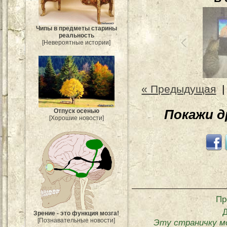
Чипы в предметы старины
реальность
[Невероятные истории]
« Предыдущая
Покажи 
Отпуск осенью
[Хорошие новости]
Пр
Зрение - это функция мозга!
[Познавательные новости]
Эту страничку м