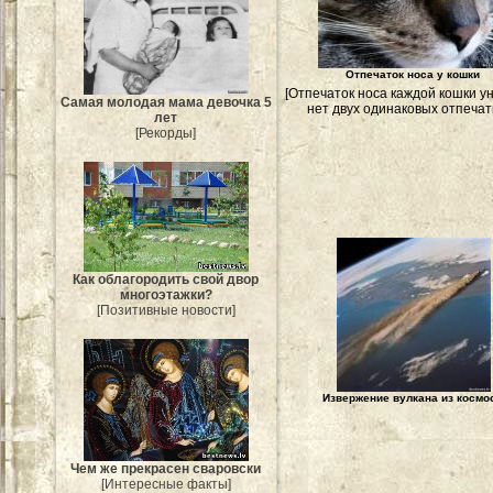
Отпечаток носа у кошки
[Отпечаток носа каждой кошки у
Самая молодая мама девочка 5
нет двух одинаковых отпечатк
лет
[Рекорды]
Как облагородить свой двор
многоэтажки?
[Позитивные новости]
Извержение вулкана из космо
Чем же прекрасен сваровски
[Интересные факты]