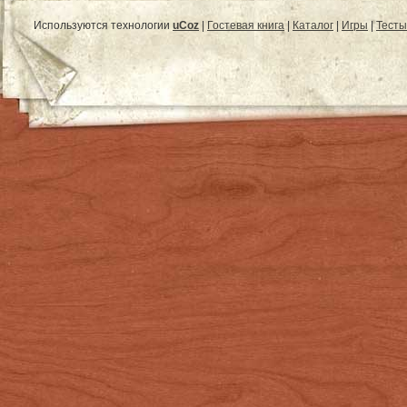
Используются технологии
uCoz
|
Гостевая книга
|
Каталог
|
Игры
|
Тесты