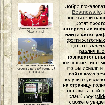
Добро пожалова
Bestnews.lv
,
посетители наш
хотят прост
интересных инф
Делаем кресло-мешок.
[Надо знать]
найти фотогра
фотки животных
цитаты
,
наикр
различные
познавательны
поисковые системы
Стоит ли делать натяжные
что Вы искали и
потолки в детской комнате?
[Надо знать]
сайта www.bes
получите увеличе
на страницу полн
оставить свой о
слайд-шоу
(
sli
сможете увидет
Телефон - великан