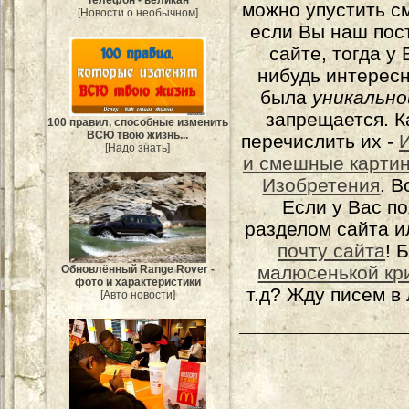
можно упустить с
[Новости о необычном]
если Вы наш пос
сайте, тогда у
нибудь интерес
была
уникально
запрещается. К
100 правил, способные изменить
ВСЮ твою жизнь...
перечислить их -
[Надо знать]
и смешные карти
Изобретения
. 
Если у Вас п
разделом сайта и
почту сайта
! 
малюсенькой кр
Обновлённый Range Rover -
фото и характеристики
т.д? Жду писем в
[Авто новости]