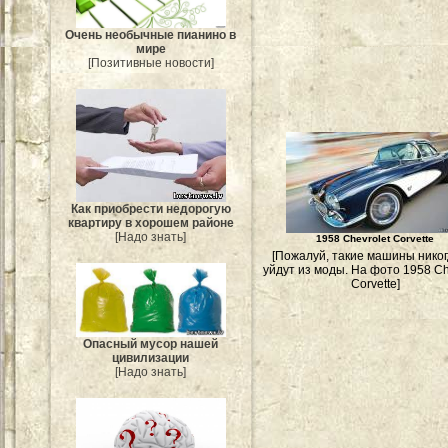
Очень необычные пианино в
мире
[Позитивные новости]
Как приобрести недорогую
квартиру в хорошем районе
[Надо знать]
1958 Chevrolet Corvette
[Пожалуй, такие машины никог
уйдут из моды. На фото 1958 Ch
Corvette]
Опасный мусор нашей
цивилизации
[Надо знать]