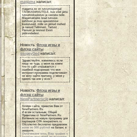
magama
написал:
magama.ee on tutvumisportaal
TÄISKASVANUTELE, kus võid jätta
tutvumiskuulutusi ja vastata neile.
Magamaklubis leiad tutvuse,
suhtluse ja muu ajaveetmise
kuulutused, mille on jätnud mehed
ja naised Tallinnast, Tartust ,
Pärnust ja teistest Eesti
piirkondadest.
Новость:
Флэш игры и
флэш сайты
sergeyGed
написал:
Здравствуйте, извиняюсь если
пишу не туда, у меня на компе
что-то сайт открывается с
ошибкой подозреваю что моя
интернет-программа подглючивает
не могу найти причину, у меня у
одного так или у всех?
Новость:
Флэш игры и
флэш сайты
NewPartnerscig
написал:
Хозяин сайта, приветик Вам от
NewPartners.Ru
И всем остальным, Общий
Приветики от NewPartners.Ru
Взгляньте на новую программу для
партнеров СРА newpartners.ru
Обсолютно бесплатно предлагаем
всем по 500 рублей
на баланс в
аккаунте.
Оплачиваем весь Ваш трафик с
социальных сетей по высоким