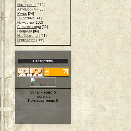
Интересно
[272]
Автомобили
[68]
Юмор
[24]
Животные
[41]
Искусство
[102]
Великие люди
[32]
Природа
[84]
Изобретения
[61]
География
[188]
Статистика
Онлайн всего:
5
Гостей:
5
Пользователей:
0