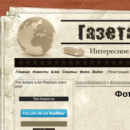
Главная
Новости
Блог
Статьи
Фото
Видео
|
Регистрация
This feature is for Premium users
Газета Bestnews.lv
»
Фотоальбо
only!
Фот
Топ Новости