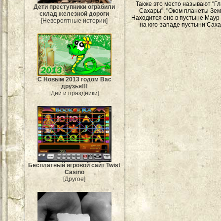
Также это место называют "Г
Дети преступники ограбили
Сахары", "Оком планеты Зем
склад железной дороги
Находится оно в пустыне Маур
[Невероятные истории]
на юго-западе пустыни Саха
С Новым 2013 годом Вас
друзья!!!
[Дни и праздники]
Бесплатный игровой сайт Twist
Casino
[Другое]