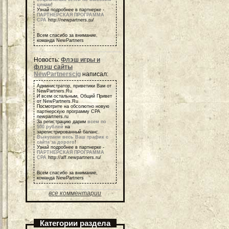
ценам
!
Узнай подробнее в партнерке -
ПАРТНЕРСКАЯ ПРОГРАММА
СРА
http://newpartners.ru/
Всем спасибо за внимание,
команда NewPartners
Новость:
Флэш игры и
флэш сайты
NewPartnerscig
написал:
Администратор, приветики Вам от
NewPartners.Ru
И всем остальным, Общий Привет
от NewPartners.Ru
Посмотрите на обсолютно новую
партнерскую программу СРА
newpartners.ru
За регистрацию дарим
всем по
500 рублей
на
зарегистрированный баланс.
Выкупаем весь Ваш трафик с
сайта за дорого
!
Узнай подробнее в партнерке -
ПАРТНЕРСКАЯ ПРОГРАММА
СРА
http://aff.newpartners.ru/
Всем спасибо за внимание,
команда NewPartners
все комментарии
Категории раздела