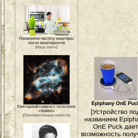
Проверяем чистоту квартиры
после квартирантов
[Надо знать]
Epiphany OnE Puc
Ежегодный снимок с телескопа
[Устройство по
«Хаббл»
[Познавательные новости]
названием Epiph
OnE Puck дае
возможность полу