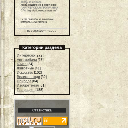
сайта за дорого
!
Узнай подробнее в партнерке -
ПАРТНЕРСКАЯ ПРОГРАММА
СРА
http://aff.newpartners.ru/
Всем спасибо за внимание,
команда NewPartners
все комментарии
Категории раздела
Интересно
[272]
Автомобили
[68]
Юмор
[24]
Животные
[41]
Искусство
[102]
Великие люди
[32]
Природа
[84]
Изобретения
[61]
География
[188]
Статистика