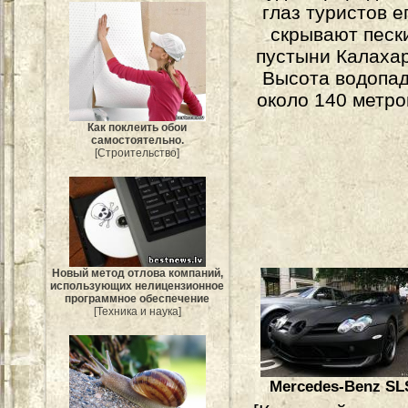
глаз туристов е
скрывают песк
пустыни Калахар
Высота водопа
около 140 метро
Как поклеить обои
самостоятельно.
[Строительство]
Новый метод отлова компаний,
использующих нелицензионное
программное обеспечение
[Техника и наука]
Mercedes-Benz SL