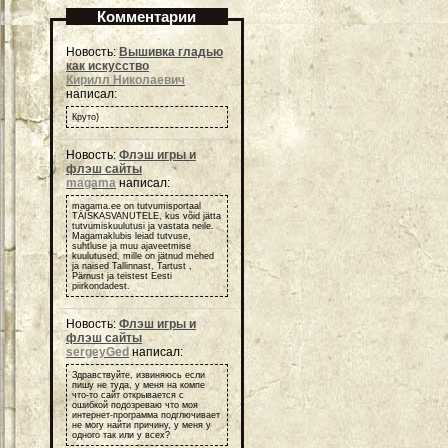
Комментарии
Новость:
Вышивка гладью
как искусство
Кирилл Николаевич
написал:
Круто)
Новость:
Флэш игры и
флэш сайты
magama
написал:
magama.ee on tutvumisportaal
TÄISKASVANUTELE, kus võid jätta
tutvumiskuulutusi ja vastata neile.
Magamaklubis leiad tutvuse,
suhtluse ja muu ajaveetmise
kuulutused, mille on jätnud mehed
ja naised Tallinnast, Tartust ,
Pärnust ja teistest Eesti
piirkondadest.
Новость:
Флэш игры и
флэш сайты
sergeyGed
написал:
Здравствуйте, извиняюсь если
пишу не туда, у меня на компе
что-то сайт открывается с
ошибкой подозреваю что моя
интернет-программа подглючивает
не могу найти причину, у меня у
одного так или у всех?