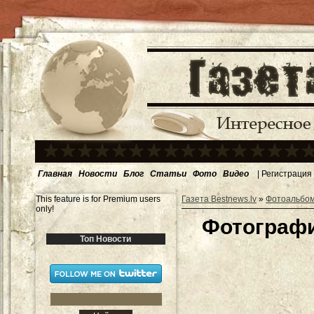
Главная
Новости
Блог
Статьи
Фото
Видео
|
Регистрация
This feature is for Premium users
Газета Bestnews.lv
»
Фотоальбо
only!
Фотографи
Топ Новости