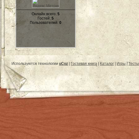
Онлайн всего:
5
Гостей:
5
Пользователей:
0
Используются технологии
uCoz
|
Гостевая книга
|
Каталог
|
Игры
|
Тесты