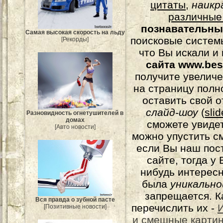
цитаты
,
наикр
различные
познавательны
Самая высокая скорость на льду
поисковые системы
[Рекорды]
что Вы искали и
сайта www.bes
получите увеличе
на страницу полн
оставить свой о
слайд-шоу
(
sli
Разновидность огнетушителей в
домах
сможете увидет
[Авто новости]
можно упустить с
если Вы наш пос
сайте, тогда у
нибудь интерес
была
уникально
запрещается. К
Вся правда о зубной пасте
перечислить их -
[Позитивные новости]
и смешные карти