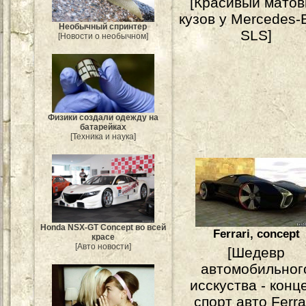
[Красивый мато
кузов у Mercedes-
Необычный спринтер
SLS]
[Новости о необычном]
Физики создали одежду на
батарейках
[Техника и наука]
Honda NSX-GT Concept во всей
Ferrari, concept
красе
[Авто новости]
[Шедевр
автомобильног
исскуства - конц
спорт авто Ferrar