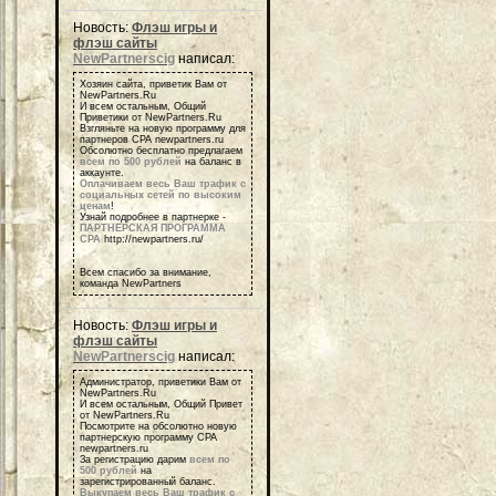
Новость:
Флэш игры и
флэш сайты
NewPartnerscig
написал:
Хозяин сайта, приветик Вам от
NewPartners.Ru
И всем остальным, Общий
Приветики от NewPartners.Ru
Взгляньте на новую программу для
партнеров СРА newpartners.ru
Обсолютно бесплатно предлагаем
всем по 500 рублей
на баланс в
аккаунте.
Оплачиваем весь Ваш трафик с
социальных сетей по высоким
ценам
!
Узнай подробнее в партнерке -
ПАРТНЕРСКАЯ ПРОГРАММА
СРА
http://newpartners.ru/
Всем спасибо за внимание,
команда NewPartners
Новость:
Флэш игры и
флэш сайты
NewPartnerscig
написал:
Администратор, приветики Вам от
NewPartners.Ru
И всем остальным, Общий Привет
от NewPartners.Ru
Посмотрите на обсолютно новую
партнерскую программу СРА
newpartners.ru
За регистрацию дарим
всем по
500 рублей
на
зарегистрированный баланс.
Выкупаем весь Ваш трафик с