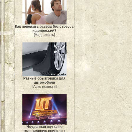
Как пережить развод без стресса
и депрессий?
[Надо знать]
Разные брызговики для
автомобиля
[Авто новости]
Неудачная шутка по
телевидению привела к