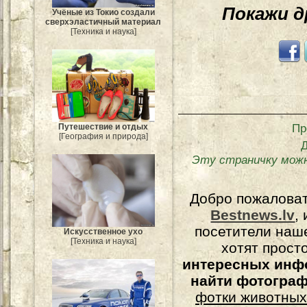
Покажи 
Учёные из Токио создали
сверхэластичный материал
[Техника и наука]
Пр
Путешествие и отдых
[География и природа]
Эту страничку мож
Добро пожалова
Bestnews.lv
,
посетители наш
Искусственное ухо
[Техника и наука]
хотят прост
интересных инф
найти фотогра
фотки животных