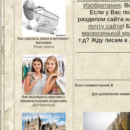
Изобретения
. 
Если у Вас п
разделом сайта и
почту сайта
! 
малюсенькой кр
Как сделать заказ в интернет-
т.д? Жду писем в
магазине
[Надо знать]
Всего комментариев
:
0
Для добавления комме
Как выглядеть красиво с
минимальными затратами.
[Интересное]