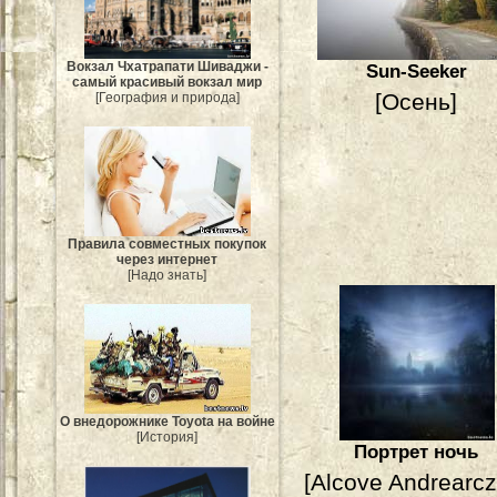
Вокзал Чхатрапати Шиваджи -
Sun-Seeker
самый красивый вокзал мир
[Осень]
[География и природа]
Правила совместных покупок
через интернет
[Надо знать]
О внедорожнике Toyota на войне
[История]
Портрет ночь
[Alcove Andrearcz