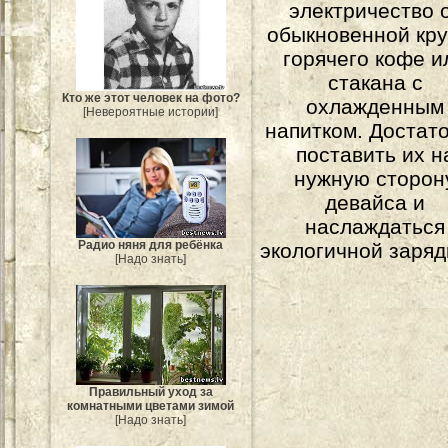
электричество 
обыкновенной кр
горячего кофе и
стакана с
Кто же этот человек на фото?
охлажденным
[Невероятные истории]
напитком. Достат
поставить их н
нужную сторон
девайса и
наслаждаться
Радио няня для ребёнка
экологичной заряд
[Надо знать]
Правильный уход за
комнатными цветами зимой
[Надо знать]