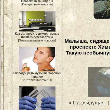
Небоскрёб за неделю
[Интересные новости]
Как установить декоративные
ниши из гипсокартона
Малыша, сидящег
[Познавательные новости]
проспекте Хим
Такую необычну
Как подобрать мужчине хороший
парфюм
[Интересные факты]
« Предыдущая