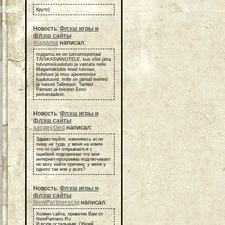
Круто)
Новость:
Флэш игры и
флэш сайты
magama
написал:
magama.ee on tutvumisportaal
TÄISKASVANUTELE, kus võid jätta
tutvumiskuulutusi ja vastata neile.
Magamaklubis leiad tutvuse,
suhtluse ja muu ajaveetmise
kuulutused, mille on jätnud mehed
ja naised Tallinnast, Tartust ,
Pärnust ja teistest Eesti
piirkondadest.
Новость:
Флэш игры и
флэш сайты
sergeyGed
написал:
Здравствуйте, извиняюсь если
пишу не туда, у меня на компе
что-то сайт открывается с
ошибкой подозреваю что моя
интернет-программа подглючивает
не могу найти причину, у меня у
одного так или у всех?
Новость:
Флэш игры и
флэш сайты
NewPartnerscig
написал:
Хозяин сайта, приветик Вам от
NewPartners.Ru
И всем остальным, Общий