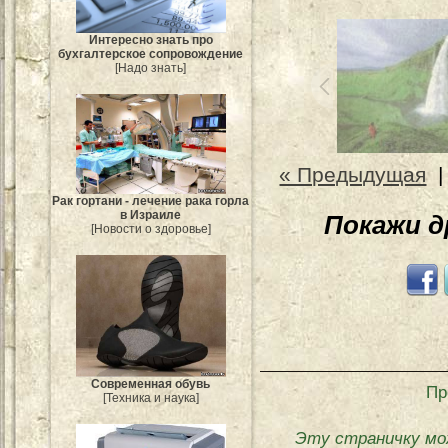
Интересно знать про
бухгалтерское сопровождение
[Надо знать]
« Предыдущая
Рак гортани - лечение рака горла
в Израиле
Покажи 
[Новости о здоровье]
Современная обувь
Пр
[Техника и наука]
Эту страничку мо