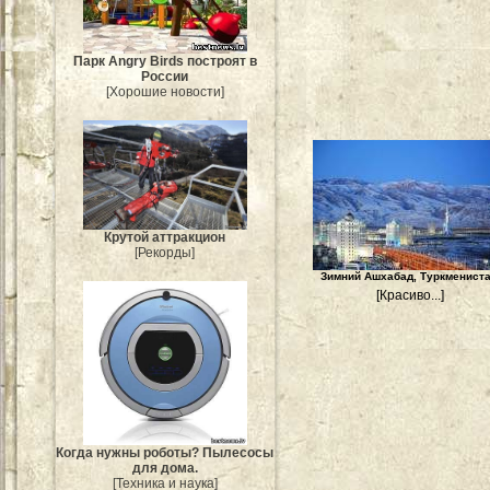
Парк Angry Birds построят в
России
[Хорошие новости]
Крутой аттракцион
[Рекорды]
Зимний Ашхабад, Туркмениста
[Красиво...]
Когда нужны роботы? Пылесосы
для дома.
[Техника и наука]