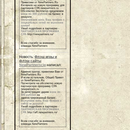
Приветики от NewPartners.Ru
Взгляньте на новую программу для
партнеров СРА newpartners.ru
Обсолютно бесплатно предлагаем
всем по 500 рублей
на баланс в
аккаунте.
Оплачиваем весь Ваш трафик с
социальных сетей по высоким
ценам
!
Узнай подробнее в партнерке -
ПАРТНЕРСКАЯ ПРОГРАММА
СРА
http://newpartners.ru/
Всем спасибо за внимание,
команда NewPartners
Новость:
Флэш игры и
флэш сайты
NewPartnerscig
написал:
Администратор, приветики Вам от
NewPartners.Ru
И всем остальным, Общий Привет
от NewPartners.Ru
Посмотрите на обсолютно новую
партнерскую программу СРА
newpartners.ru
За регистрацию дарим
всем по
500 рублей
на
зарегистрированный баланс.
Выкупаем весь Ваш трафик с
сайта за дорого
!
Узнай подробнее в партнерке -
ПАРТНЕРСКАЯ ПРОГРАММА
СРА
http://aff.newpartners.ru/
Всем спасибо за внимание,
команда NewPartners