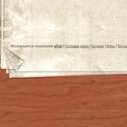
Используются технологии
uCoz
|
Гостевая книга
|
Каталог
|
Игры
|
Тесты