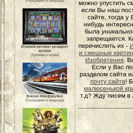
[География и природа]
можно упустить с
если Вы наш пос
сайте, тогда у
нибудь интерес
была
уникально
запрещается. К
перечислить их -
Игровой автомат резидент
вулкан
и смешные карти
[Техника и наука]
Изобретения
. 
Если у Вас п
разделом сайта и
почту сайта
! 
малюсенькой кр
т.д? Жду писем в
Вокзал Юнгфрауйох
[География и природа]