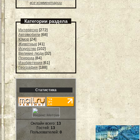
все комментарии
Категории раздела
Интересно
[272]
Автомобили
[68]
Юмор
[24]
Животные
[41]
Искусство
[102]
Великие люди
[32]
Природа
[84]
Изобретения
[61]
География
[188]
Статистика
Онлайн всего:
13
Гостей:
13
Пользователей:
0