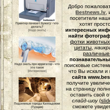
Добро пожалова
Bestnews.lv
,
посетители наш
хотят прост
Принтер пачкает бумагу - что
делать?
интересных инф
[Надо знать]
найти фотогра
фотки животных
цитаты
,
наикр
различные
познавательны
Надо знать про ирригатор - что
поисковые системы
это такое
что Вы искали и
[Интересное]
сайта www.bes
получите увеличе
на страницу полн
оставить свой о
слайд-шоу
(
sli
Подземные города Каппадокии
сможете увидет
(Турция)