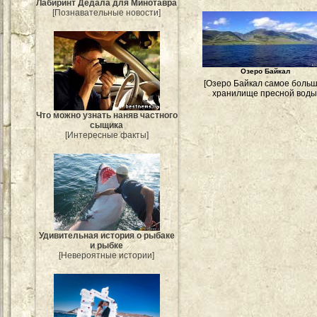
Лабиринт Дедала для Минотавра
[Познавательные новости]
Озеро Байкал
[Озеро Байкал самое боль
хранилище пресной воды
Что можно узнать наняв частного
сыщика
[Интересные факты]
Удивительная история о рыбаке
и рыбке
[Невероятные истории]