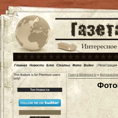
Главная
Новости
Блог
Статьи
Фото
Видео
|
Регистрация
This feature is for Premium users
Газета Bestnews.lv
»
Фотоальбо
only!
Фото
Топ Новости