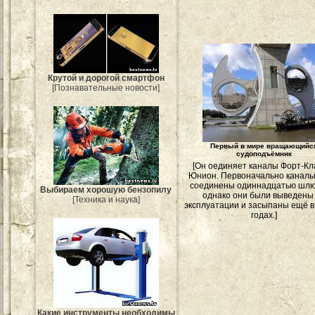
Крутой и дорогой смартфон
[Познавательные новости]
Первый в мире вращающийс
судоподъёмник
[Он оединяет каналы Форт-Кл
Юнион. Первоначально канал
соединены одиннадцатью шлю
Выбираем хорошую бензопилу
однако они были выведены
[Техника и наука]
эксплуатации и засыпаны ещё в
годах.]
Какие инструменты необходимы