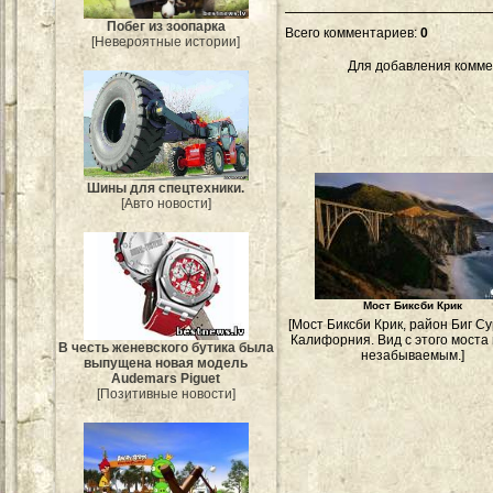
Побег из зоопарка
Всего комментариев
:
0
[Невероятные истории]
Для добавления комме
Шины для спецтехники.
[Авто новости]
Мост Биксби Крик
[Мост Биксби Крик, район Биг Су
Калифорния. Вид с этого моста
В честь женевского бутика была
незабываемым.]
выпущена новая модель
Audemars Piguet
[Позитивные новости]