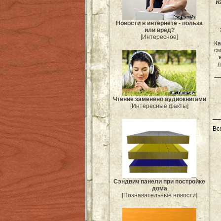
и
Новости в интернете - польза
или вред?
[Интересное]
Ка
см
п
Чтение заменено аудиокнигами
[Интересные факты]
Вс
Сэндвич панели при постройке
дома
[Познавательные новости]