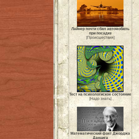
Лайнер почти сбил автомобиль
при посадке
[Происшествия]
Тест на психологиское состояние
[Надо знать]
Mатематический факт Джорджа
Данцига