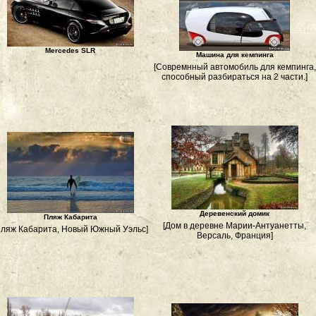
Mercedes SLR
Машина для кемпинга
[Совремнный автомобиль для кемпинга,
способный разбираться на 2 части.]
Деревенский домик
Пляж Кабарита
[Дом в деревне Марии-Антуанетты,
Пляж Кабарита, Новый Южный Уэльс]
Версаль, Франция]