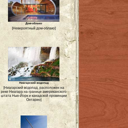
Дом-облако
[Невероятный дом-облако]
Ниагарский водопад
[Ниагарский водопад, расположен на
реке Ниагара на границе американского
штата Нью-Йорк и канадской провинции
Онтарио]