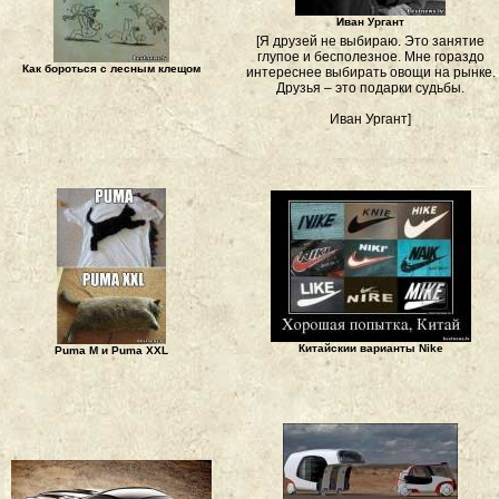
Иван Ургант
[Я друзей не выбираю. Это занятие
глупое и бесполезное. Мне гораздо
Как бороться с лесным клещом
интереснее выбирать овощи на рынке.
Друзья – это подарки судьбы.
Иван Ургант]
Китайскии варианты Nike
Puma M и Puma XXL