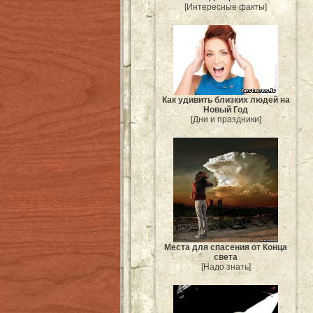
[Интересные факты]
Как удивить близких людей на
Новый Год
[Дни и праздники]
Места для спасения от Конца
света
[Надо знать]