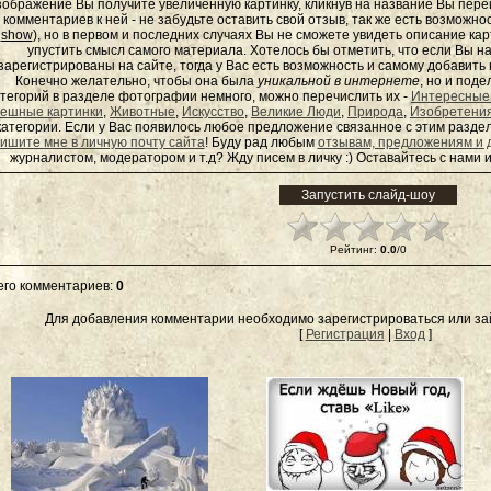
зображение Вы получите увеличенную картинку, кликнув на название Вы пер
комментариев к ней - не забудьте оставить свой отзыв, так же есть возможно
show
), но в первом и последних случаях Вы не сможете увидеть описание кар
упустить смысл самого материала. Хотелось бы отметить, что если Вы 
зарегистрированы на сайте, тогда у Вас есть возможность и самому добавит
Конечно желательно, чтобы она была
уникальной в интернете
, но и под
тегорий в разделе фотографии немного, можно перечислить их -
Интересные
ешные картинки
,
Животные
,
Искусство
,
Великие Люди
,
Природа
,
Изобретени
категории. Если у Вас появилось любое предложение связанное с этим раздел
ишите мне в личную почту сайта
! Буду рад любым
отзывам, предложениям и 
журналистом, модератором и т.д? Жду писем в
личку
:) Оставайтесь с нами и
Рейтинг
:
0.0
/
0
его комментариев
:
0
Для добавления комментарии необходимо зарегистрироваться или зай
[
Регистрация
|
Вход
]