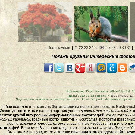
« Предыдущая
|
21
22
23
24
25
[
26
]
27
28
29
30
31
|
Покажи друзьям интересные фотог
Просмотров
: 3539 |
Размеры
: 604x411px/54.7
Дата
: 2013-09-12 |
Добавил
:
BESTNEWS_LV
Эту страничку можно найти в интернете
Фото Природа Миллионы деревьев
Добро пожаловать в
модуль Фотографий на новостном портале Bestnews.l
Зачастую, посетители нашего портала устают
читать тексты новостей
и х
есяток другой интересных информационных фотографий
, среди которых 
морных
картинок
,
красивые фотки животных
,
искусства
,
портреты известных
места матушки природы на земле
,
различные изобретения
и много дру
отографий
. Возможно Вы попали сюда через поисковые системы Google и Yan
Вы искали и не нуждаетесь в чтении
описания этого раздела сайта www.