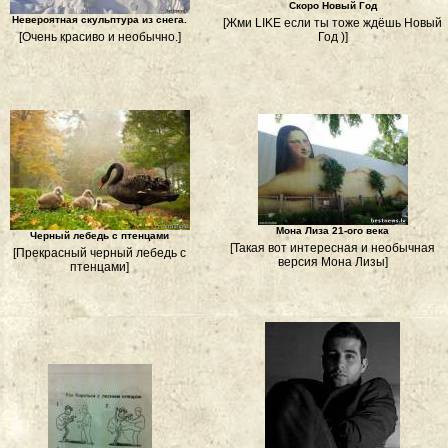
Скоро Новый Год
Невероятная скульптура из снега.
[Жми LIKE если ты тоже ждёшь Новый
[Очень красиво и необычно.]
Год )]
Мона Лиза 21-ого века
Черный лебедь с птенцами
[Такая вот интересная и необычная
[Прекрасный черный лебедь с
версия Мона Лизы]
птенцами]