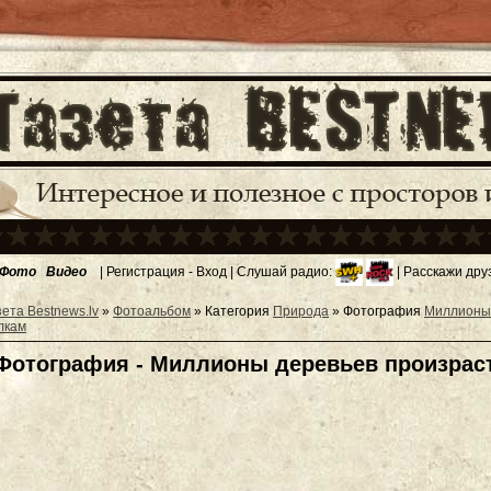
Фото
Видео
|
Регистрация
-
Вход
| Слушай радио:
| Расскажи дру
зета Bestnews.lv
»
Фотоальбом
» Категория
Природа
» Фотография
Миллионы 
лкам
Фотография - Миллионы деревьев произрас