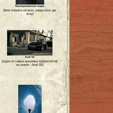
Припаркованная лодка
[Мне плевать на всех, швартуюсь где
хочу]
Audi S5
[Один из самых красивых кабриолетов
на земле - Audi S5]