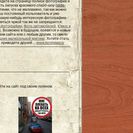
ейдёте на страницу полной фотографии и
сть запуска красивого
слайд-шоу
(
slide-
тинки, что не маловажно, так как можно
наш постоянный пользователь и уже
ь какую-нибудь интересную фотографию.
елиться чужой так же не запрещается.
 фотографии
,
Фото автомобилей
,
Юмор и
я
. Возможно в будущем, появятся и новые
ом сайта или с любым другим, то смело
даже малюсенькой критики
. Хотите стать
 приводите друзей ...
www.bestnews.lv
ти на сайт под своим логином.