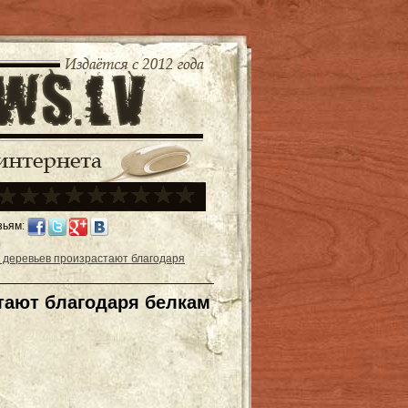
зьям:
деревьев произрастают благодаря
тают благодаря белкам