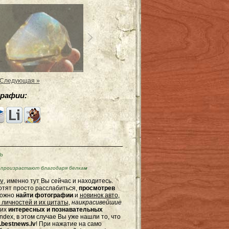
Следующая »
рафии:
Kb
 произрастают благодаря белкам
v
, именно тут Вы сейчас и находитесь.
отят просто расслабиться,
просмотрев
можно
найти фотографии
и
новинок авто
,
 личностей и их цитаты
,
наикрасивейшие
гих
интересных и познавательных
dex, в этом случае Вы уже нашли то, что
bestnews.lv
! При нажатие на само